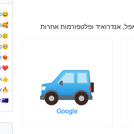
פ
😂
פ
🥰
פ
🥲
מ
🥺
ל
❤️‍🔥
ל
❤️
א
👍
א
🔥
ד
🇺🇦
Google