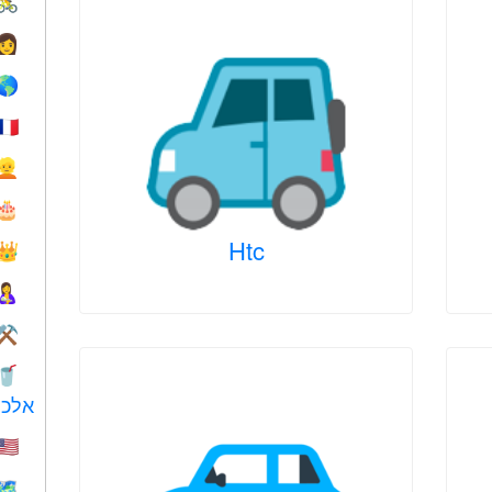
🚴
👩
🌎
🇫🇷
👱
🎂
Htc
👑
🤱
⚒️
🥤
אלכו
🇺🇸
🗺️