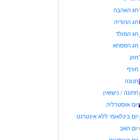
חג האהבה
חג ההודיה
חג המולד
חג הפסחא
חוק
חורף
חנוכה
חתונה / נישואין
יום אוסטרליה
יום בינלאומי ללא אינטרנט
יום האב
יום האופניים