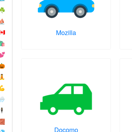
☘️
⛵️
Mozilla
🇨🇦
🛍
💕
🎃
🧘
💪
🌧
🕴️
🧱
Docomo