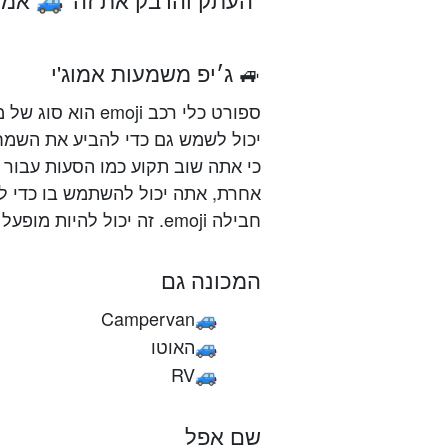
🚙
🚙 ג׳יפ משמעות אמוג'י
ספורט כלי רכב oji
יכול לשמש גם כדי להביע את השמח
כי אתה שוב תקוע כמו הסעות עבור 
אחרת, אתה יכול להשתמש בו כדי ל
חבילה emoji. זה יכול להיות מופעל עם 🚗 רכב emoji כמו גם שני הרכב נושא סמיילים.
המכונה גם
Campervan
🚙
האוטו
🚙
RV
🚙
שם אפל