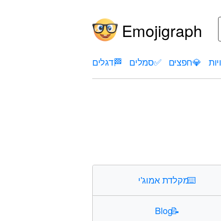
Emojigraph
יות
💎
חפצים
✅
סמלים
🏁
דגלים
⌨️
מקלדת אמוג'י
Blog
📝