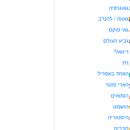
גאוגרפיה
גאווה / להט"ב

גאי פוקס
גביע העולם
דיוואלי
דת
האחד באפריל

הארי פוטר
הומואים
הושמט
היסטוריה
חברים