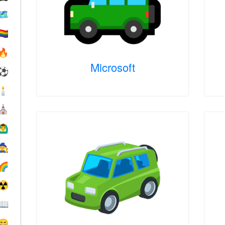
🗺
️‍🌈
🔥
Microsoft
⚽
🕯
⛪️
‍♂️
🧙
🌈
☢️
📖
😄