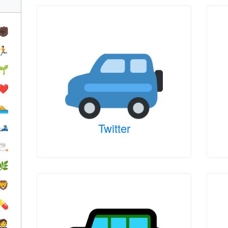
✊🏿
🏃
🌱
❤️️
🏊
Twitter
🎿
🚬
🌿
🦁
💊
🤵