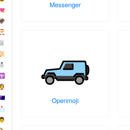
Messenger
💘
🦃
🎅
🐰
📜
⛄
🕎
👰
🇦🇺
Openmoji
📩
👨