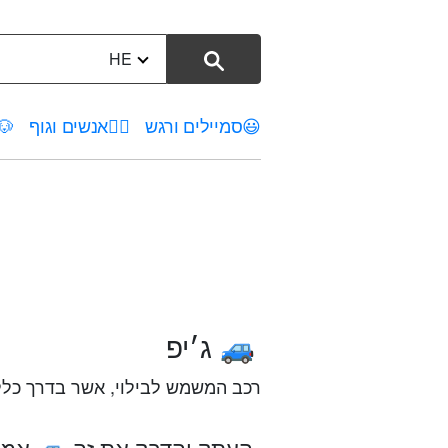
HE
😃
סמיילים ורגש
🤦‍♀️
אנשים וגוף
🐶
ג׳יפ
🚙
רכב המשמש לבילוי, אשר בדרך כלל הבינו מתכוון n
העתק והדבק את זה
אמוג