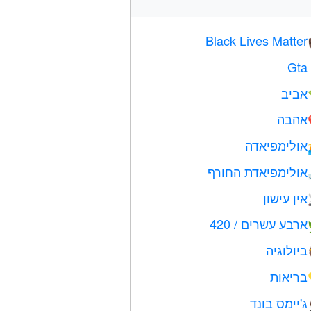
Black Lives Matter
Gta
אביב
אהבה
אולימפיאדה
אולימפיאדת החורף
אין עישון
ארבע עשרים / 420
ביולוגיה
בריאות
ג'יימס בונד