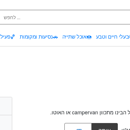
בעלי חיים וטבע
🍩
אוכל שתייה
🚗
נסיעות ומקומות
🏀
פעילו
camperva או האוטו.
'י: