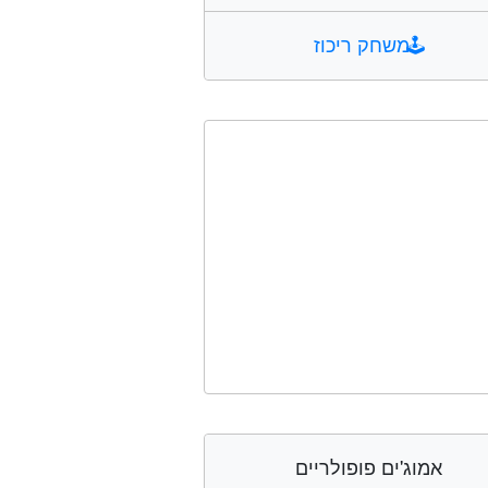
🕹️
משחק ריכוז
אמוג'ים פופולריים