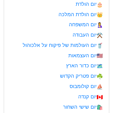
יום הולדת
🎂
יום הולדת המלכה
👑
יום המשפחה
🤱
יום העבודה
⚒️
יום העולמות של פיקוח על אלכוהול
🥤
יום העצמאות
🇺🇸
יום כדור הארץ
🗺️
יום פטריק הקדוש
☘️
יום קולומבוס
⛵️
יום קנדה
🇨🇦
יום שישי השחור
🛍