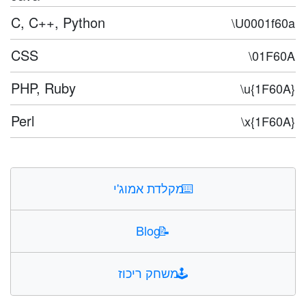
C, C++, Python
\U0001f60a
CSS
\01F60A
PHP, Ruby
\u{1F60A}
Perl
\x{1F60A}
⌨️
מקלדת אמוג'י
Blog
📝
🕹️
משחק ריכוז