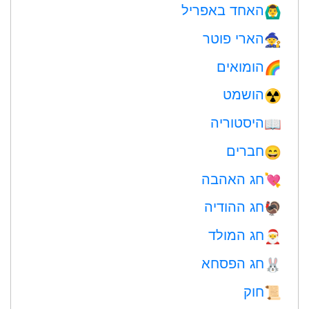
האחד באפריל
🙆‍♂️
הארי פוטר
🧙
הומואים
🌈
הושמט
☢️
היסטוריה
📖
חברים
😄
חג האהבה
💘
חג ההודיה
🦃
חג המולד
🎅
חג הפסחא
🐰
חוק
📜