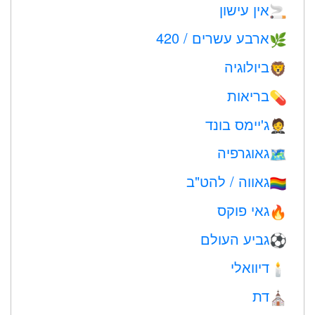
אין עישון
🚬
ארבע עשרים / 420
🌿
ביולוגיה
🦁
בריאות
💊
ג'יימס בונד
🤵
גאוגרפיה
🗺
גאווה / להט"ב
🏳️‍🌈
גאי פוקס
🔥
גביע העולם
⚽
דיוואלי
🕯
דת
⛪️