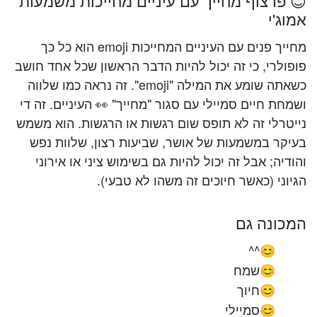
😊 פרצוף מחייך עם עיניים מחייכות משמעות
אמוג'י
מחייך פנים עם העיניים המחייכות emoji הוא כל כך
פופולרי, כי זה יכול להיות הדבר הראשון שכל אחד חושב
כשאתה שומע את המילה "emoji". זה נראה כמו שלווה
ושמחת חיים סמיילי עם סגור "מחייך" 👀 העיניים. זה די
נייטרלי זה לא תופס שום רגשות או הרגשות. הוא משמש
בעיקר במשמעות של אושר, שביעות רצון, שלוות נפש
והודיה; אבל זה יכול להיות גם בשימוש ציני או אירוני
הגיוני (כאשר חיוכים זה משהו לא טבעי).
המכונה גם
^^
😊
שמח
😊
חיוך
😊
סמיילי
😊