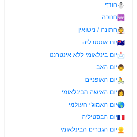
חורף
⛄
חנוכה
🕎
חתונה / נישואין
👰
יום אוסטרליה
🇦🇺
יום בינלאומי ללא אינטרנט
📩
יום האב
👨
יום האופניים
🚴
יום האישה הבינלאומי
👩
יום האמוג'י העולמי
🌎
יום הבסטיליה
🇫🇷
יום הגברים הבינלאומי
👱