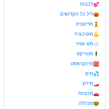
לבבות
💕
ליל כל הקדושים
🎃
מדיטציה
🧘
מוטיבציה
💪
מזג אוויר
🌧
מטריקס
🕴️
מיינקראפט
🧱
מים
💦
מירוץ
🏎
מכוניות
🚗
מכללה
🤓