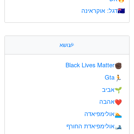
דגל: אוקראינה
🇺🇦
🎉
נושא
Black Lives Matter
✊🏿
Gta
🏃
אביב
🌱
אהבה
❤️️
אולימפיאדה
🏊
אולימפיאדת החורף
🎿