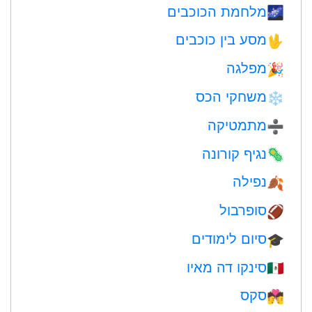
מלחמת הכוכבים
🌌
מסע בין כוכבים
🖖
מפלגה
🎉
משחקי הכס
❄️
מתמטיקה
➗
נגיף קורונה
🦠
נפילה
🍂
סופרבול
🏈
סיום לימודים
🎓
סינקו דה מאיו
🇲🇽
סקס
💏