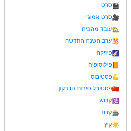
סרט
🎬
סרט אמוג'י
🎥
עובד מהבית
🏡
ערב השנה החדשה
🎊
פיזיקה
🌠
פילוסופיה
📙
פסטיבוס
💪
פסטיבל סירות הדרקון
🇨🇳
קדוש
🕉
קזינו
🎰
קיץ
☀️