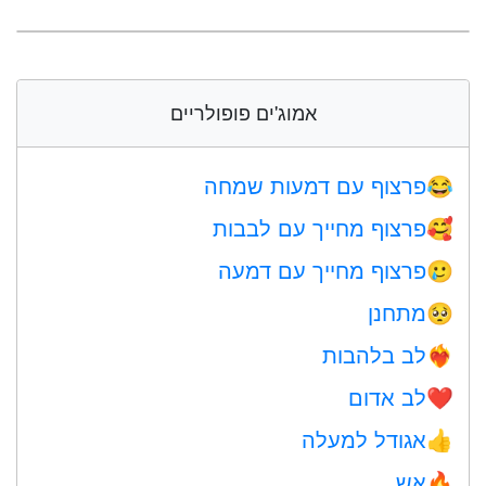
אמוג'ים פופולריים
פרצוף עם דמעות שמחה
😂
פרצוף מחייך עם לבבות
🥰
פרצוף מחייך עם דמעה
🥲
מתחנן
🥺
לב בלהבות
❤️‍🔥
לב אדום
❤️
אגודל למעלה
👍
אש
🔥