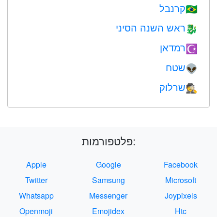
קרנבל
🇧🇷
ראש השנה הסיני
🐉
רמדאן
☪️
שטח
👽
שרלוק
🕵️
פלטפורמות:
Apple
Google
Facebook
Twitter
Samsung
Microsoft
Whatsapp
Messenger
Joypixels
Openmoji
Emojidex
Htc