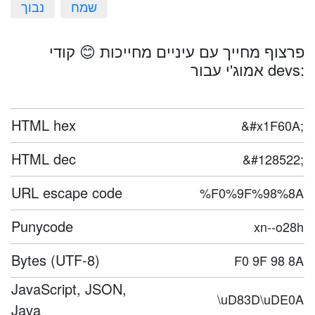
שמח
נבוך
פרצוף מחייך עם עיניים מחייכות 😊 קודי
אמוג'י עבור devs:
HTML hex
&#x1F60A;
HTML dec
&#128522;
URL escape code
%F0%9F%98%8A
Punycode
xn--o28h
Bytes (UTF-8)
F0 9F 98 8A
JavaScript, JSON,
\uD83D\uDE0A
Java