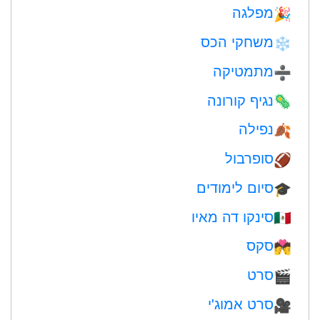
מפלגה
🎉
משחקי הכס
❄️
מתמטיקה
➗
נגיף קורונה
🦠
נפילה
🍂
סופרבול
🏈
סיום לימודים
🎓
סינקו דה מאיו
🇲🇽
סקס
💏
סרט
🎬
סרט אמוג'י
🎥