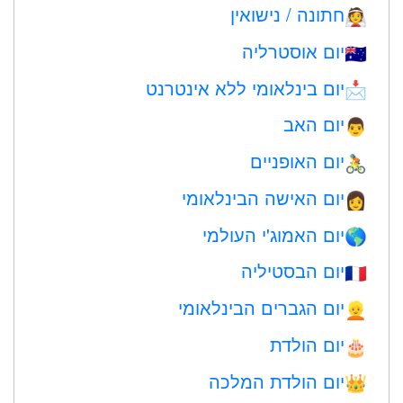
חתונה / נישואין
👰
יום אוסטרליה
🇦🇺
יום בינלאומי ללא אינטרנט
📩
יום האב
👨
יום האופניים
🚴
יום האישה הבינלאומי
👩
יום האמוג'י העולמי
🌎
יום הבסטיליה
🇫🇷
יום הגברים הבינלאומי
👱
יום הולדת
🎂
יום הולדת המלכה
👑