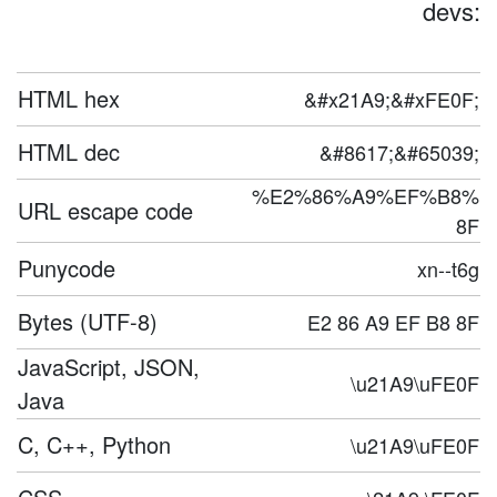
devs:
HTML hex
&#x21A9;&#xFE0F;
HTML dec
&#8617;&#65039;
%E2%86%A9%EF%B8%
URL escape code
8F
Punycode
xn--t6g
Bytes (UTF-8)
E2 86 A9 EF B8 8F
JavaScript, JSON,
\u21A9\uFE0F
Java
C, C++, Python
\u21A9\uFE0F