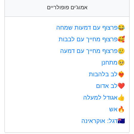
אמוג'ים פופולריים
פרצוף עם דמעות שמחה
😂
פרצוף מחייך עם לבבות
🥰
פרצוף מחייך עם דמעה
🥲
מתחנן
🥺
לב בלהבות
❤️‍🔥
לב אדום
❤️
אגודל למעלה
👍
אש
🔥
דגל: אוקראינה
🇺🇦