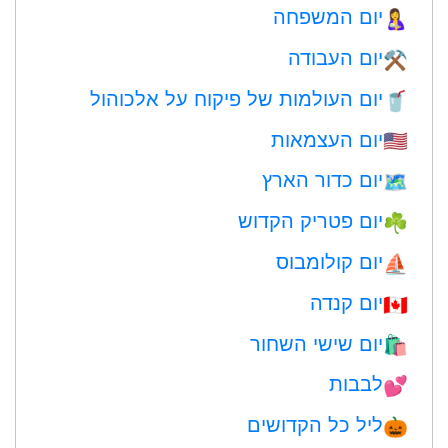
יום המשפחה
🤱
יום העבודה
⚒️
יום העולמות של פיקוח על אלכוהול
🥤
יום העצמאות
🇺🇸
יום כדור הארץ
🗺️
יום פטריק הקדוש
☘️
יום קולומבוס
⛵️
יום קנדה
🇨🇦
יום שישי השחור
🛍
לבבות
💕
ליל כל הקדושים
🎃