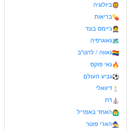
ביולוגיה
🦁
בריאות
💊
ג'יימס בונד
🤵
גאוגרפיה
🗺
גאווה / להט"ב
🏳️‍🌈
גאי פוקס
🔥
גביע העולם
⚽
דיוואלי
🕯
דת
⛪️
האחד באפריל
🙆‍♂️
הארי פוטר
🧙