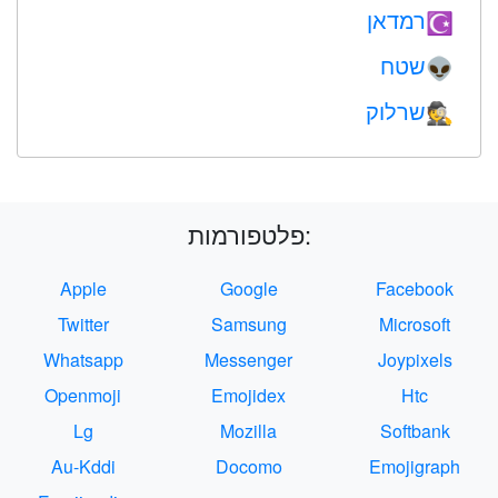
רמדאן
☪️
שטח
👽
שרלוק
🕵️
פלטפורמות:
Apple
Google
Facebook
Twitter
Samsung
Microsoft
Whatsapp
Messenger
Joypixels
Openmoji
Emojidex
Htc
Lg
Mozilla
Softbank
Au-Kddi
Docomo
Emojigraph