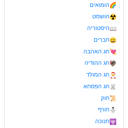
הומואים
🌈
הושמט
☢️
היסטוריה
📖
חברים
😄
חג האהבה
💘
חג ההודיה
🦃
חג המולד
🎅
חג הפסחא
🐰
חוק
📜
חורף
⛄
חנוכה
🕎