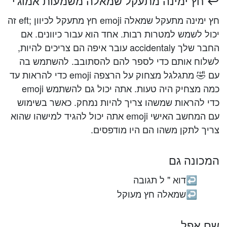
↩️ חץ ימינה מתעקל שמאלה משמעות אמוג'י
חץ ימינה מתעקל שמאלה emoji חץ מתעקל לכיוון ;eft זה
יכול לשמש למטרות רבות. אחד הוא עבור כיוונים. אם
החבר שלך accidentaly עובר איפה הם צריכים להיות,
לשלוח אותם כדי לספר להם להסתובב. להשתמש בה
עם 🤣 מתגלגל מצחוק על הרצפה emoji כדי להראות עד
כמה מצחיק היה טעות. אתה יכול גם להשתמש emoji
כדי להראות שמשהו צריך להיות נמחק. כאשר בשימוש
עם המחשב האישי emoji אתה יכול להגיד למישהו שהוא
צריך לתקן משהו הם היו מודפסים.
המכונה גם
דוא " ל תגובה
↩️
שמאלה חץ מעוקל
↩️
שם אפל