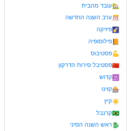
עובד מהבית
🏡
ערב השנה החדשה
🎊
פיזיקה
🌠
פילוסופיה
📙
פסטיבוס
💪
פסטיבל סירות הדרקון
🇨🇳
קדוש
🕉
קזינו
🎰
קיץ
☀️
קרנבל
🇧🇷
ראש השנה הסיני
🐉