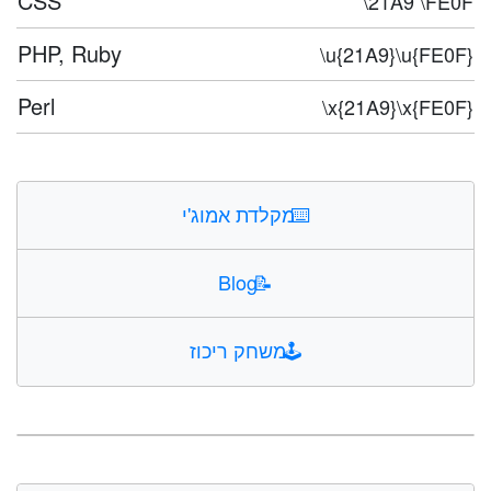
CSS
\21A9 \FE0F
PHP, Ruby
\u{21A9}\u{FE0F}
Perl
\x{21A9}\x{FE0F}
⌨️
מקלדת אמוג'י
Blog
📝
🕹️
משחק ריכוז