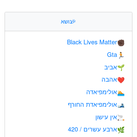
🎉
נושא
Black Lives Matter
✊🏿
Gta
🏃
אביב
🌱
אהבה
❤️️
אולימפיאדה
🏊
אולימפיאדת החורף
🎿
אין עישון
🚬
ארבע עשרים / 420
🌿