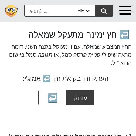
HE
חץ ימינה מתעקל שמאלה
↩️
החץ המצביע שמאלה, עם וו מעוקל בקצה השני. דומה
מראה שיפולי
סמל, או
סמל ביישום
פניית פרסה
תגובה
הדוא " ל.
העתק והדבק את זה
אמוג'י:
↩️
עותק