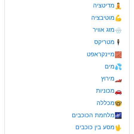
מדיטציה
🧘
מוטיבציה
💪
מזג אוויר
🌧
מטריקס
🕴️
מיינקראפט
🧱
מים
💦
מירוץ
🏎
מכוניות
🚗
מכללה
🤓
מלחמת הכוכבים
🌌
מסע בין כוכבים
🖖