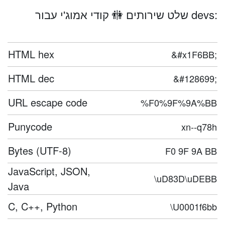
שלט שירותים 🚻 קודי אמוג'י עבור devs:
HTML hex
&#x1F6BB;
HTML dec
&#128699;
URL escape code
%F0%9F%9A%BB
Punycode
xn--q78h
Bytes (UTF-8)
F0 9F 9A BB
JavaScript, JSON,
\uD83D\uDEBB
Java
C, C++, Python
\U0001f6bb