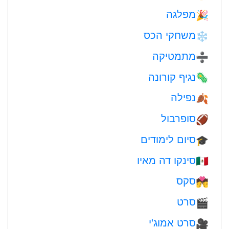
מפלגה
🎉
משחקי הכס
❄️
מתמטיקה
➗
נגיף קורונה
🦠
נפילה
🍂
סופרבול
🏈
סיום לימודים
🎓
סינקו דה מאיו
🇲🇽
סקס
💏
סרט
🎬
סרט אמוג'י
🎥