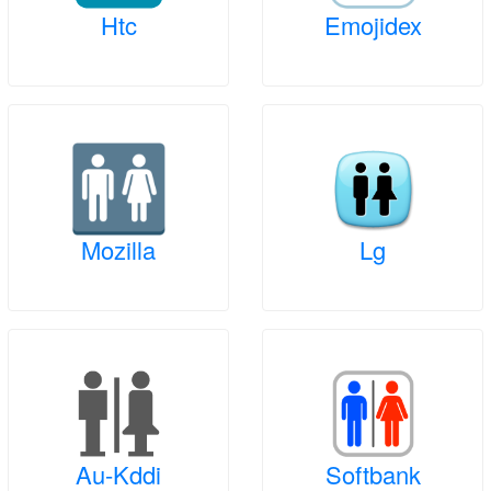
Htc
Emojidex
Mozilla
Lg
Au-Kddi
Softbank