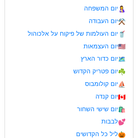
יום המשפחה
🤱
יום העבודה
⚒️
יום העולמות של פיקוח על אלכוהול
🥤
יום העצמאות
🇺🇸
יום כדור הארץ
🗺️
יום פטריק הקדוש
☘️
יום קולומבוס
⛵️
יום קנדה
🇨🇦
יום שישי השחור
🛍
לבבות
💕
ליל כל הקדושים
🎃