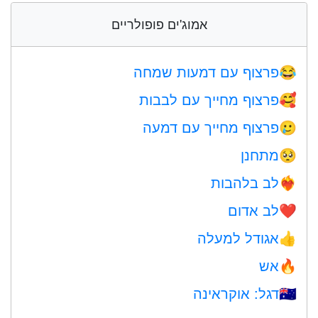
אמוג'ים פופולריים
פרצוף עם דמעות שמחה
😂
פרצוף מחייך עם לבבות
🥰
פרצוף מחייך עם דמעה
🥲
מתחנן
🥺
לב בלהבות
❤️‍🔥
לב אדום
❤️
אגודל למעלה
👍
אש
🔥
דגל: אוקראינה
🇺🇦