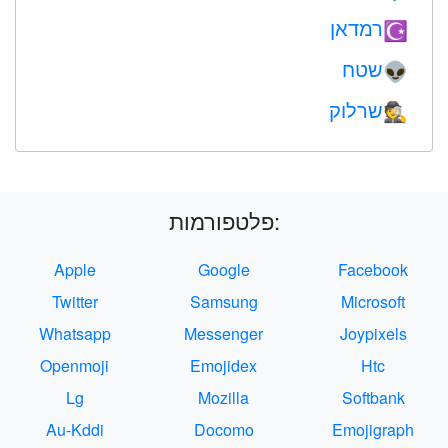
רמדאן
☪️
שטח
👽
שרלוק
🕵️
פלטפורמות:
Apple
Google
Facebook
Twitter
Samsung
Microsoft
Whatsapp
Messenger
Joypixels
Openmoji
Emojidex
Htc
Lg
Mozilla
Softbank
Au-Kddi
Docomo
Emojigraph