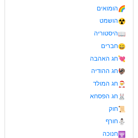
הומואים
🌈
הושמט
☢️
היסטוריה
📖
חברים
😄
חג האהבה
💘
חג ההודיה
🦃
חג המולד
🎅
חג הפסחא
🐰
חוק
📜
חורף
⛄
חנוכה
🕎