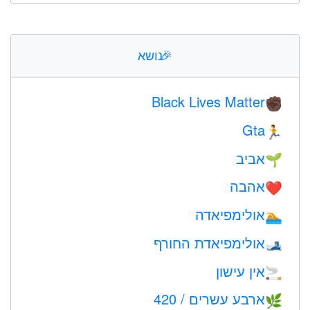
🎉
נושא
Black Lives Matter
✊🏿
Gta
🏃
אביב
🌱
אהבה
❤️️
אולימפיאדה
🏊
אולימפיאדת החורף
🎿
אין עישון
🚬
ארבע עשרים / 420
🌿