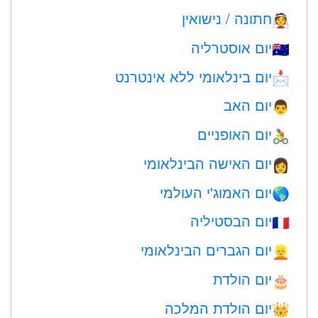
חתונה / נישואין
👰
יום אוסטרליה
🇦🇺
יום בינלאומי ללא אינטרנט
📩
יום האב
👨
יום האופניים
🚴
יום האישה הבינלאומי
👩
יום האמוג'י העולמי
🌎
יום הבסטיליה
🇫🇷
יום הגברים הבינלאומי
👱
יום הולדת
🎂
יום הולדת המלכה
👑