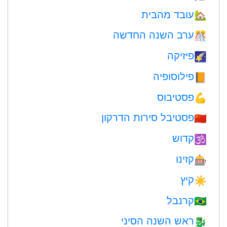
עובד מהבית
🏡
ערב השנה החדשה
🎊
פיזיקה
🌠
פילוסופיה
📙
פסטיבוס
💪
פסטיבל סירות הדרקון
🇨🇳
קדוש
🕉
קזינו
🎰
קיץ
☀️
קרנבל
🇧🇷
ראש השנה הסיני
🐉