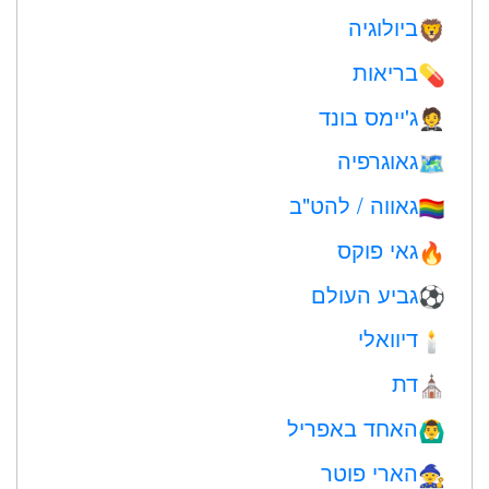
ביולוגיה
🦁
בריאות
💊
ג'יימס בונד
🤵
גאוגרפיה
🗺
גאווה / להט"ב
🏳️‍🌈
גאי פוקס
🔥
גביע העולם
⚽
דיוואלי
🕯
דת
⛪️
האחד באפריל
🙆‍♂️
הארי פוטר
🧙