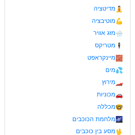
מדיטציה
🧘
מוטיבציה
💪
מזג אוויר
🌧
מטריקס
🕴️
מיינקראפט
🧱
מים
💦
מירוץ
🏎
מכוניות
🚗
מכללה
🤓
מלחמת הכוכבים
🌌
מסע בין כוכבים
🖖