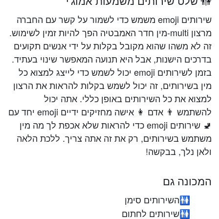
🚻 שלט שירותים משמעות אמוג'י
שירותים emoji משמש כדי לשמור על קשר עם החברה
מרצון multi-מין חדר האמבטיה הפך להיות זמין לשימוש.
זה לא משהו שהוא מקובל בקלות על ידי אנשים תקועים
בדרכים הישנות, אבל היא תנועה המאפשר שינוי בעתיד.
בזמן לשירותים emoji יכול לשמש כדי לייצג למצוא כל
מין בשירותים, זה יכול לשמש בקלות להראות את הרצון
למצוא את כל השירותים באופן כללי. אתה יכול
להשתמש 👨 אדם 👩 אישה מחזיקים ידיים emoji יחד עם
🚽 שירותים emoji כדי להראות שלא אכפת לך מה מין
משתמש בשירותים, רק את זה אתה צריך. ללכת הלאה
ולאן נלך, בבקשה!
המכונה גם
השירותים סימן
🚻
שירותים לחתום
🚻