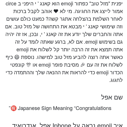
יפנית "מזל טוב" כפתור emoji הוא קאנג ' י היפני ב circe
אמור לייצג את החגיגה. מי לא ❤️️ אוהב לקבל ברכות
לאחר השלמת בהצלחה אתגר קשה? כמעט כולם עושים
וזה שימושי קאנג ' י מבטא את התחושה של מזל טוב. אם
אתה והחברים שלך יודע את זה קאנג ' י, ובכן, אז זה יהיה
גם בשימוש emoji. אם לא, ברגע שאתה לומד על זה
אתה תמצא את זה הרבה יותר קל לשלוח את emoji
כאשר אתה רוצה להביע מזל טוב למישהו. נוספת 😄 כיף
לשלוח את זה עם 🎉 מסיבת פופר emoji או 🎊 קונפטי
הכדור emoji כדי להראות את ההנאה שלך וההתמדה כדי
לחגוג.
שם אפל
Japanese Sign Meaning “Congratulations”
㊗️
איך emoji נראה על Iphone אפל, אנדרואיד