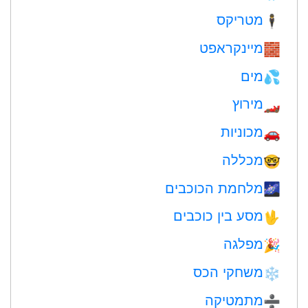
מטריקס
🕴️
מיינקראפט
🧱
מים
💦
מירוץ
🏎
מכוניות
🚗
מכללה
🤓
מלחמת הכוכבים
🌌
מסע בין כוכבים
🖖
מפלגה
🎉
משחקי הכס
❄️
מתמטיקה
➗