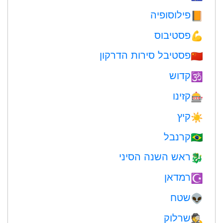
פילוסופיה
📙
פסטיבוס
💪
פסטיבל סירות הדרקון
🇨🇳
קדוש
🕉
קזינו
🎰
קיץ
☀️
קרנבל
🇧🇷
ראש השנה הסיני
🐉
רמדאן
☪️
שטח
👽
שרלוק
🕵️