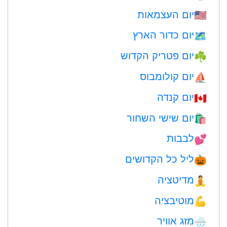
יום העצמאות
🇺🇸
יום כדור הארץ
🗺️
יום פטריק הקדוש
☘️
יום קולומבוס
⛵️
יום קנדה
🇨🇦
יום שישי השחור
🛍
לבבות
💕
ליל כל הקדושים
🎃
מדיטציה
🧘
מוטיבציה
💪
מזג אוויר
🌧