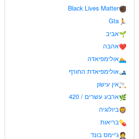
Black Lives Matter
✊🏿
Gta
🏃
אביב
🌱
אהבה
❤️️
אולימפיאדה
🏊
אולימפיאדת החורף
🎿
אין עישון
🚬
ארבע עשרים / 420
🌿
ביולוגיה
🦁
בריאות
💊
ג'יימס בונד
🤵