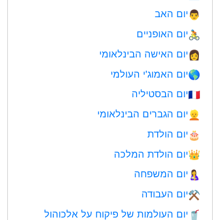
יום האב
👨
יום האופניים
🚴
יום האישה הבינלאומי
👩
יום האמוג'י העולמי
🌎
יום הבסטיליה
🇫🇷
יום הגברים הבינלאומי
👱
יום הולדת
🎂
יום הולדת המלכה
👑
יום המשפחה
🤱
יום העבודה
⚒️
יום העולמות של פיקוח על אלכוהול
🥤