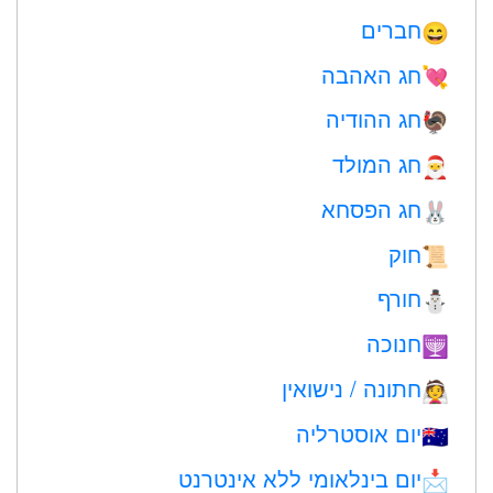
חברים
😄
חג האהבה
💘
חג ההודיה
🦃
חג המולד
🎅
חג הפסחא
🐰
חוק
📜
חורף
⛄
חנוכה
🕎
חתונה / נישואין
👰
יום אוסטרליה
🇦🇺
יום בינלאומי ללא אינטרנט
📩