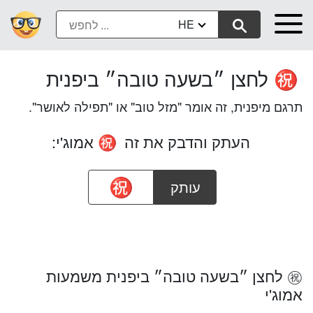
HE
לחצן ״בשעה טובה״ ביפנית
㊗️
תרגם מיפנית, זה אומר "מזל טוב" או "תפילה לאושר".
העתק והדבק את זה
אמוג'י:
㊗️
עותק
㊗️ לחצן ״בשעה טובה״ ביפנית משמעות
אמוג'י