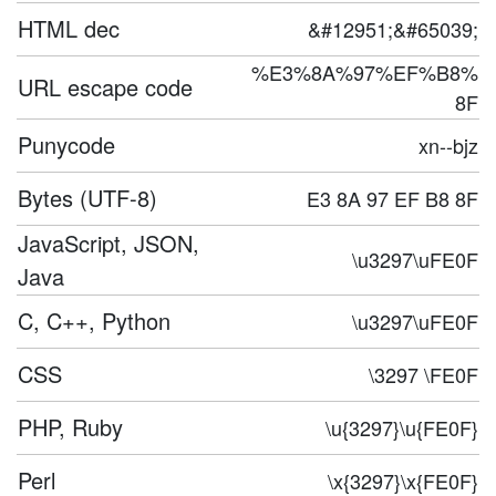
HTML dec
&#12951;&#65039;
%E3%8A%97%EF%B8%
URL escape code
8F
Punycode
xn--bjz
Bytes (UTF-8)
E3 8A 97 EF B8 8F
JavaScript, JSON,
\u3297\uFE0F
Java
C, C++, Python
\u3297\uFE0F
CSS
\3297 \FE0F
PHP, Ruby
\u{3297}\u{FE0F}
Perl
\x{3297}\x{FE0F}