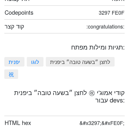
Codepoints
3297 FE0F
קוד קצר
:congratulations:
תגיות ומילות מפתח:
לחצן ״בשעה טובה״ ביפנית
לוגו
יפנית
祝
לחצן ״בשעה טובה״ ביפנית ㊗️ קודי אמוג'י
עבור devs:
HTML hex
&#x3297;&#xFE0F;