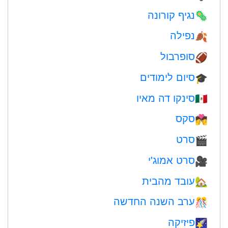
נגיף קורונה
🦠
נפילה
🍂
סופרבול
🏈
סיום לימודים
🎓
סינקו דה מאיו
🇲🇽
סקס
💏
סרט
🎬
סרט אמוג'י
🎥
עובד מהבית
🏡
ערב השנה החדשה
🎊
פיזיקה
🌠