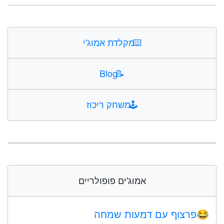
⌨️
מקלדת אמוג'י
Blog
📝
🕹️
משחק ריכוז
אמוג'ים פופולריים
פרצוף עם דמעות שמחה
😂