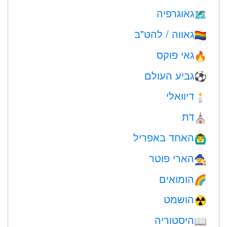
גאוגרפיה
🗺
גאווה / להט"ב
🏳️‍🌈
גאי פוקס
🔥
גביע העולם
⚽
דיוואלי
🕯
דת
⛪️
האחד באפריל
🙆‍♂️
הארי פוטר
🧙
הומואים
🌈
הושמט
☢️
היסטוריה
📖