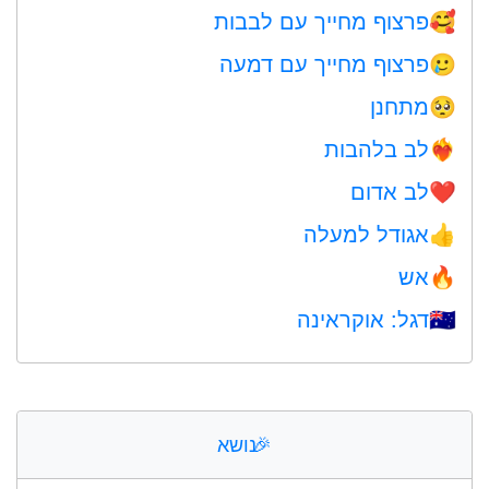
פרצוף מחייך עם לבבות
🥰
פרצוף מחייך עם דמעה
🥲
מתחנן
🥺
לב בלהבות
❤️‍🔥
לב אדום
❤️
אגודל למעלה
👍
אש
🔥
דגל: אוקראינה
🇺🇦
🎉
נושא