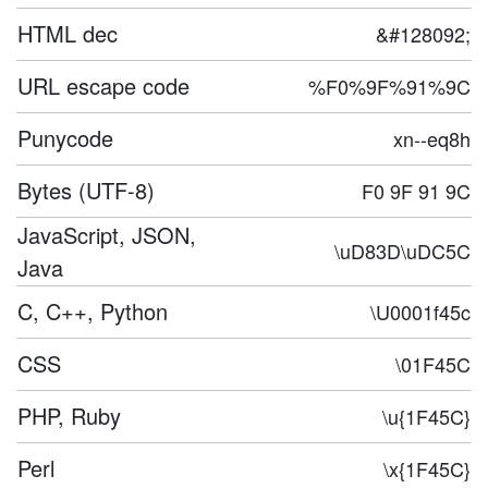
HTML dec
&#128092;
URL escape code
%F0%9F%91%9C
Punycode
xn--eq8h
Bytes (UTF-8)
F0 9F 91 9C
JavaScript, JSON,
\uD83D\uDC5C
Java
C, C++, Python
\U0001f45c
CSS
\01F45C
PHP, Ruby
\u{1F45C}
Perl
\x{1F45C}