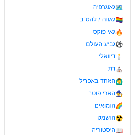
גאוגרפיה
🗺
גאווה / להט"ב
🏳️‍🌈
גאי פוקס
🔥
גביע העולם
⚽
דיוואלי
🕯
דת
⛪️
האחד באפריל
🙆‍♂️
הארי פוטר
🧙
הומואים
🌈
הושמט
☢️
היסטוריה
📖