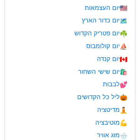
יום העצמאות
🇺🇸
יום כדור הארץ
🗺️
יום פטריק הקדוש
☘️
יום קולומבוס
⛵️
יום קנדה
🇨🇦
יום שישי השחור
🛍
לבבות
💕
ליל כל הקדושים
🎃
מדיטציה
🧘
מוטיבציה
💪
מזג אוויר
🌧