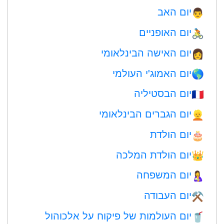
יום האב
👨
יום האופניים
🚴
יום האישה הבינלאומי
👩
יום האמוג'י העולמי
🌎
יום הבסטיליה
🇫🇷
יום הגברים הבינלאומי
👱
יום הולדת
🎂
יום הולדת המלכה
👑
יום המשפחה
🤱
יום העבודה
⚒️
יום העולמות של פיקוח על אלכוהול
🥤