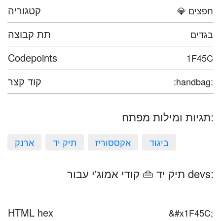
קטגוריה
💎 חפצים
תת קבוצה
בגדים
Codepoints
1F45C
קוד קצר
:handbag:
תגיות ומילות מפתח:
ביגוד
אקססוריז
תיק יד
ארנק
תיק יד 👜 קודי אמוג'י עבור devs:
HTML hex
&#x1F45C;