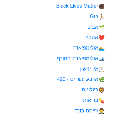
Black Lives Matter
✊🏿
Gta
🏃
אביב
🌱
אהבה
❤️️
אולימפיאדה
🏊
אולימפיאדת החורף
🎿
אין עישון
🚬
ארבע עשרים / 420
🌿
ביולוגיה
🦁
בריאות
💊
ג'יימס בונד
🤵