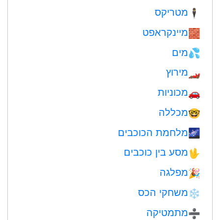
מטריקס
🕴️
מיינקראפט
🧱
מים
💦
מירוץ
🏎
מכוניות
🚗
מכללה
🤓
מלחמת הכוכבים
🌌
מסע בין כוכבים
🖖
מפלגה
🎉
משחקי הכס
❄️
מתמטיקה
➗