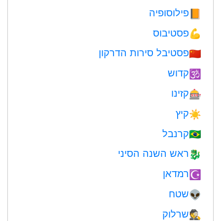
פילוסופיה
📙
פסטיבוס
💪
פסטיבל סירות הדרקון
🇨🇳
קדוש
🕉
קזינו
🎰
קיץ
☀️
קרנבל
🇧🇷
ראש השנה הסיני
🐉
רמדאן
☪️
שטח
👽
שרלוק
🕵️