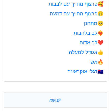
פרצוף מחייך עם לבבות
🥰
פרצוף מחייך עם דמעה
🥲
מתחנן
🥺
לב בלהבות
❤️‍🔥
לב אדום
❤️
אגודל למעלה
👍
אש
🔥
דגל: אוקראינה
🇺🇦
🎉
נושא