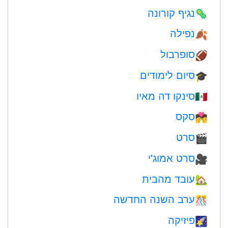
נגיף קורונה
🦠
נפילה
🍂
סופרבול
🏈
סיום לימודים
🎓
סינקו דה מאיו
🇲🇽
סקס
💏
סרט
🎬
סרט אמוג'י
🎥
עובד מהבית
🏡
ערב השנה החדשה
🎊
פיזיקה
🌠