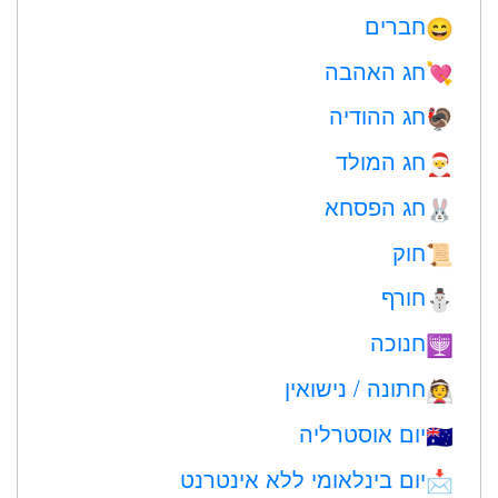
חברים
😄
חג האהבה
💘
חג ההודיה
🦃
חג המולד
🎅
חג הפסחא
🐰
חוק
📜
חורף
⛄
חנוכה
🕎
חתונה / נישואין
👰
יום אוסטרליה
🇦🇺
יום בינלאומי ללא אינטרנט
📩