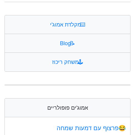
⌨️
מקלדת אמוג'י
Blog
📝
🕹️
משחק ריכוז
אמוג'ים פופולריים
פרצוף עם דמעות שמחה
😂