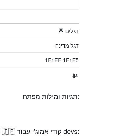
🏁 דגלים
דגל מדינה
1F1EF 1F1F5
:jp:
תגיות ומילות מפתח:
דגל: יפן 🇯🇵 קודי אמוג'י עבור devs: