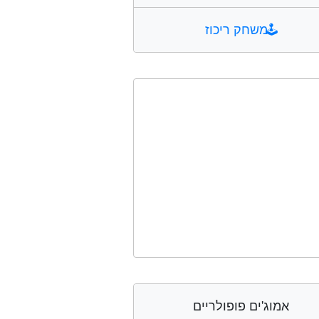
🕹️
משחק ריכוז
אמוג'ים פופולריים