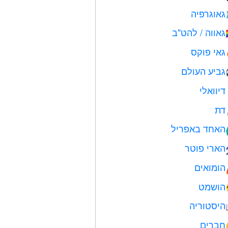
גאוגרפיה
גאווה / להט"ב

גאי פוקס
גביע העולם
דיוואלי
דת
האחד באפריל

הארי פוטר
הומואים
הושמט
היסטוריה
חברים