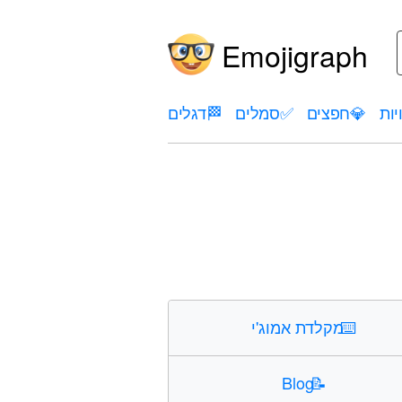
Emojigraph
יות
💎
חפצים
✅
סמלים
🏁
דגלים
⌨️
מקלדת אמוג'י
Blog
📝