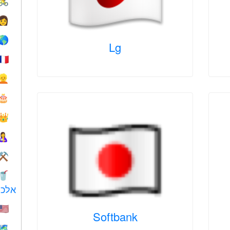
🚴
👩
🌎
Lg
🇫🇷
👱
🎂
👑
🤱
⚒️
🥤
אלכו
🇺🇸
Softbank
🗺️