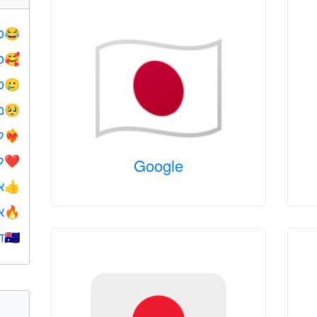
פ
😂
פ
🥰
פ
🥲
מ
🥺
ל
❤️‍🔥
ל
❤️
Google
א
👍
א
🔥
ד
🇺🇦