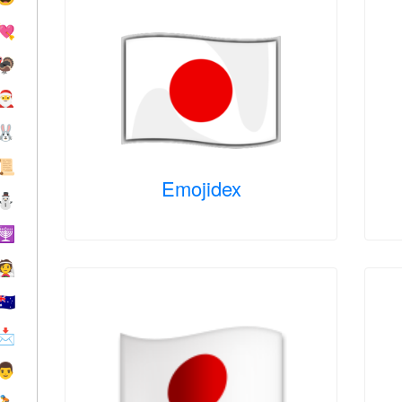
💘
🦃
🎅
🐰
📜
Emojidex
⛄
🕎
👰
🇦🇺
📩
👨