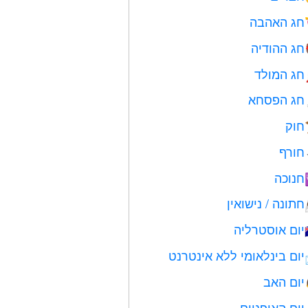
חג האהבה
חג ההודיה
חג המולד
חג הפסחא
חוק
חורף
חנוכה
חתונה / נישואין
יום אוסטרליה
יום בינלאומי ללא אינטרנט
יום האב
יום האופניים