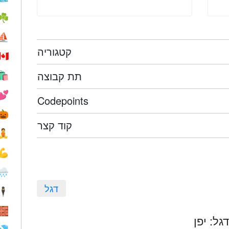
☘️
⛵️
קטגוריה
🇨🇦
תת קבוצה
🛍
💕
Codepoints
🎃
קוד קצר
🧘
💪
🌧
דגל
🕴️
🧱