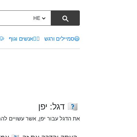
HE
😃
סמיילים ורגש
🤦‍♀️
אנשים וגוף
🐶
דגל: יפן
🇯🇵
את הדגל עבור יפן, אשר עשויים להר
העתק והדבק את זה
אמוג