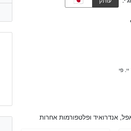
עותק
י. פי