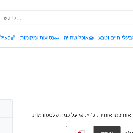
בעלי חיים וטבע
🍩
אוכל שתייה
🚗
נסיעות ומקומות
🏀
פעילו
אות כמו אותיות
על כמה פלטפורמות.
ג ' יי. פי
'י: