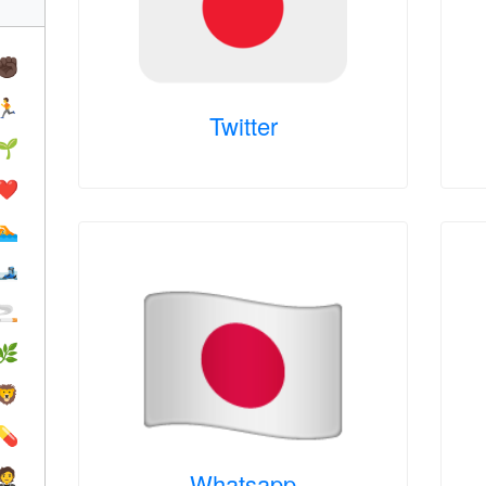
✊🏿
🏃
Twitter
🌱
❤️️
🏊
🎿
🚬
🌿
🦁
💊
🤵
Whatsapp