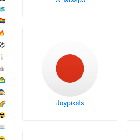
🗺
️‍🌈
🔥
⚽
🕯
⛪️
‍♂️
🧙
Joypixels
🌈
☢️
📖
😄