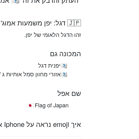
🇯🇵
🇯🇵 דגל: יפן משמעות אמוג'י
זהו הדגל הלאומי של יפן.
המכונה גם
יפנית דגל
🇯🇵
אזורי מחוון סמל אותיות ג ' י
🇯🇵
שם אפל
Flag of Japan
🇯🇵
איך emoji נראה על Iphone אפל, אנדרואיד ופלטפורמות אחרות