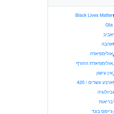
Black Lives Matter
Gta
אביב
אהבה
אולימפיאדה
אולימפיאדת החורף
אין עישון
ארבע עשרים / 420
ביולוגיה
בריאות
ג'יימס בונד