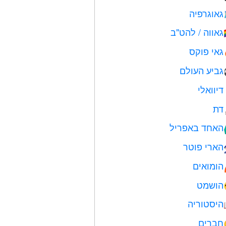
גאוגרפיה
גאווה / להט"ב

גאי פוקס
גביע העולם
דיוואלי
דת
האחד באפריל

הארי פוטר
הומואים
הושמט
היסטוריה
חברים