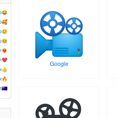
פ
😂
פ
🥰
פ
🥲
מ
🥺
ל
❤️‍🔥
ל
❤️
Google
א
👍
א
🔥
ד
🇺🇦