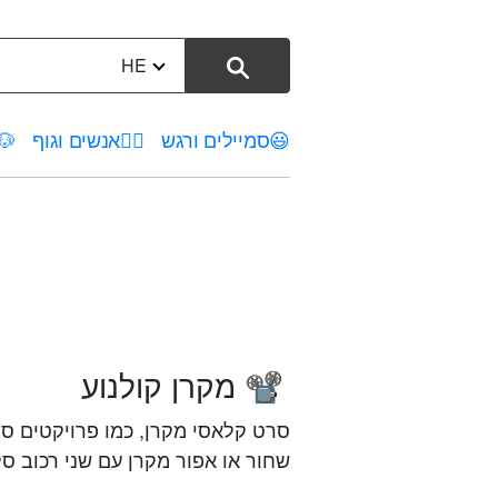
HE
😃
סמיילים ורגש
🤦‍♀️
אנשים וגוף
🐶
מקרן קולנוע
📽️
סרט קלאסי מקרן, כמו פרויקטים סר
שחור או אפור מקרן עם שני רכוב סלי