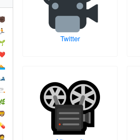
✊🏿
🏃
Twitter
🌱
❤️️
🏊
🎿
🚬
🌿
🦁
💊
🤵