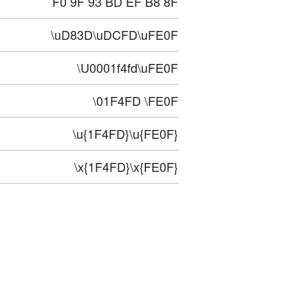
F0 9F 93 BD EF B8 8F
\uD83D\uDCFD\uFE0F
\U0001f4fd\uFE0F
\01F4FD \FE0F
\u{1F4FD}\u{FE0F}
\x{1F4FD}\x{FE0F}