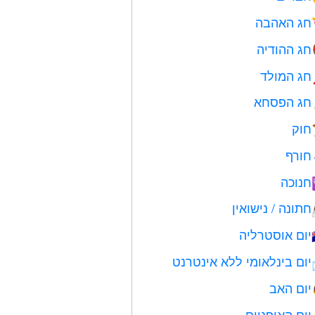
חג האהבה
חג ההודיה
חג המולד
חג הפסחא
חוק
חורף
חנוכה
חתונה / נישואין
יום אוסטרליה
יום בינלאומי ללא אינטרנט
יום האב
יום האופניים