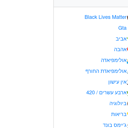
Black Lives Matter
Gta
אביב
אהבה
אולימפיאדה
אולימפיאדת החורף
אין עישון
ארבע עשרים / 420
ביולוגיה
בריאות
ג'יימס בונד