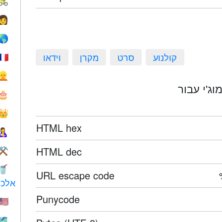
🚴
👩
🌎
קולנוע
סרט
מקרן
וידאו
🇫🇷
👱
🎂
👑
HTML hex
🤱
HTML dec
⚒️
🥤
URL escape code
אלכו
Punycode
🇺🇸
🗺️