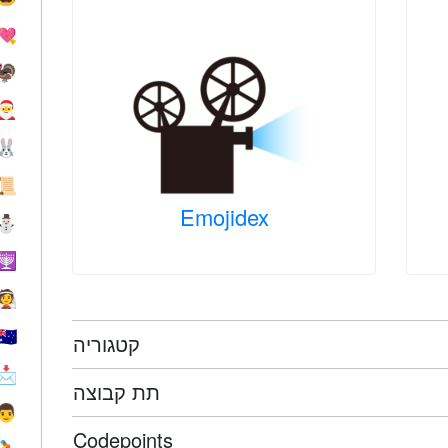
💘
🦃
🎅
🐰
📜
Emojidex
⛄
🕎
👰
🇦🇺
קטגוריה
📩
תת קבוצה
👨
Codepoints