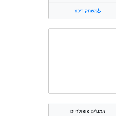
🕹️
משחק ריכוז
אמוג'ים פופולריים