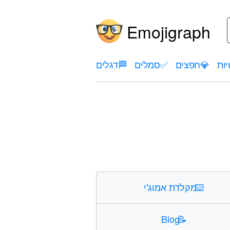
Emojigraph
יות
💎
חפצים
✅
סמלים
🏁
דגלים
⌨️
מקלדת אמוג'י
Blog
📝