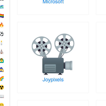
Microsoft
🗺
️‍🌈
🔥
⚽
🕯
⛪️
‍♂️
🧙
Joypixels
🌈
☢️
📖
😄