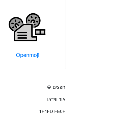
Openmoji
💎 חפצים
אור ווידאו
1F4FD FE0F