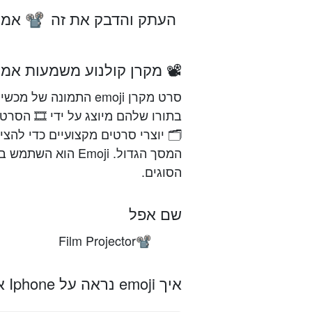
העתק והדבק את זה
אמוג
📽️
📽️ מקרן קולנוע משמעות אמוג
סרט מקרן emoji התמונ
🗂 יוצרי סרטים מקצועיים כדי להצי
המסך הגדול. Emoji
הסוגים.
שם אפל
Film Projector
📽️
איך emoji נראה על Iphone אפל, אנדרואיד ופלטפורמות אחרות