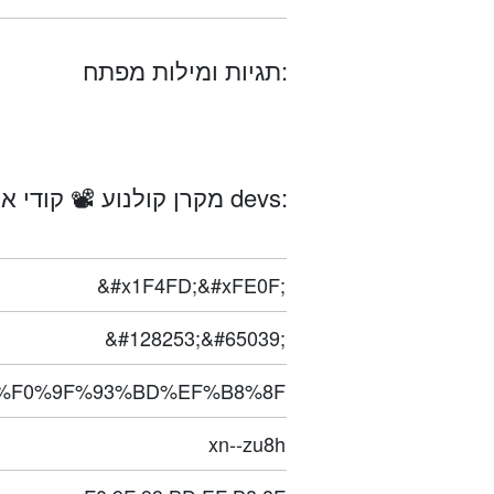
תגיות ומילות מפתח:
מקרן קולנוע 📽️ קודי אמוג'י עבור devs:
&#x1F4FD;&#xFE0F;
&#128253;&#65039;
%F0%9F%93%BD%EF%B8%8F
xn--zu8h