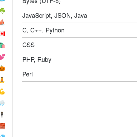
Bytes (UTF-8)
☘️
JavaScript, JSON, Java
⛵️
C, C++, Python
🇨🇦
CSS
🛍
💕
PHP, Ruby
🎃
Perl
🧘
💪
🌧
🕴️
🧱