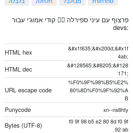
סחרחורת
מבולבל
חלחלה
בלבלה
פרצוף עם עיני ספירלה 😵‍💫 קודי אמוג'י עבור
devs:
&#x1f635;&#x200d;&#x1f
HTML hex
4ab;
&#128565;&#8205;&#128
HTML dec
171;
%F0%9F%98%B5%E2%
URL escape code
80%8D%F0%9F%92%A
B
Punycode
xn--ns8hty
f0 9f 98 b5 e2 80 8d f0 9f
Bytes (UTF-8)
92 ab