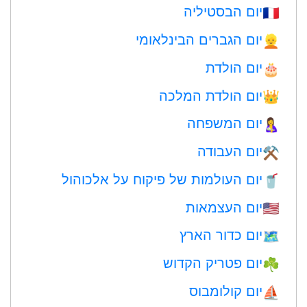
יום הבסטיליה
🇫🇷
יום הגברים הבינלאומי
👱
יום הולדת
🎂
יום הולדת המלכה
👑
יום המשפחה
🤱
יום העבודה
⚒️
יום העולמות של פיקוח על אלכוהול
🥤
יום העצמאות
🇺🇸
יום כדור הארץ
🗺️
יום פטריק הקדוש
☘️
יום קולומבוס
⛵️