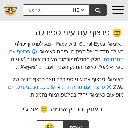
HE
פרצוף עם עיני ספירלה
😵‍💫
האימוג'י Face with Spiral Eyes הוצע לפתרון יכולת
פעולה הדדית של ספקים. ביחס לאימוג'י
😵 פרצוף עם
סחרחורת
, חלק מהפלטפורמות העיבדו אותו ב
"עיניים
, כאשר החלק השני הועבר ב
.
ספיראליות"
"X-eyes "
האימוג'י פרצוף עם עיני ספירלה נוצר כרצף תווים של
ZWJ
😵 פרצוף עם סחרחורת
ו-
💫 כוכב נע במעגל
. הם
מופיעים כאימוג'י יחיד בפלטפורמות נתמכות.
העתק והדבק את זה
אמוג'י:
😵‍💫
עותק