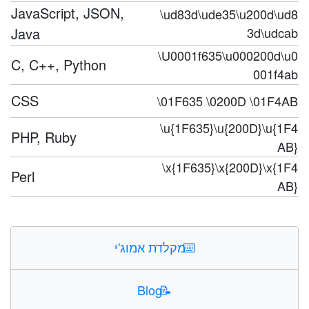
JavaScript, JSON,
\ud83d\ude35\u200d\ud8
Java
3d\udcab
\U0001f635\u000200d\u0
C, C++, Python
001f4ab
CSS
\01F635 \0200D \01F4AB
\u{1F635}\u{200D}\u{1F4
PHP, Ruby
AB}
\x{1F635}\x{200D}\x{1F4
Perl
AB}
⌨️
מקלדת אמוג'י
Blog
📝