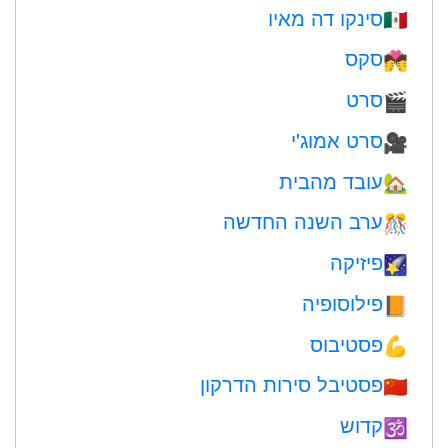
סינקו דה מאיו
🇲🇽
סקס
💏
סרט
🎬
סרט אמוג'י
🎥
עובד מהבית
🏡
ערב השנה החדשה
🎊
פיזיקה
🌠
פילוסופיה
📙
פסטיבוס
💪
פסטיבל סירות הדרקון
🇨🇳
קדוש
🕉