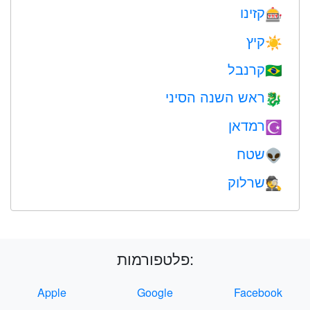
קזינו
🎰
קיץ
☀️
קרנבל
🇧🇷
ראש השנה הסיני
🐉
רמדאן
☪️
שטח
👽
שרלוק
🕵️
פלטפורמות:
Apple
Google
Facebook