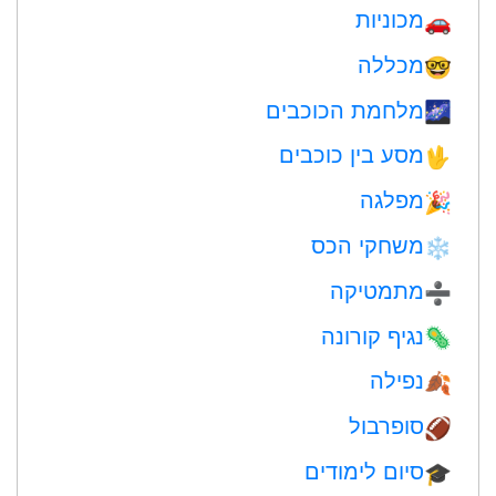
מכוניות
🚗
מכללה
🤓
מלחמת הכוכבים
🌌
מסע בין כוכבים
🖖
מפלגה
🎉
משחקי הכס
❄️
מתמטיקה
➗
נגיף קורונה
🦠
נפילה
🍂
סופרבול
🏈
סיום לימודים
🎓