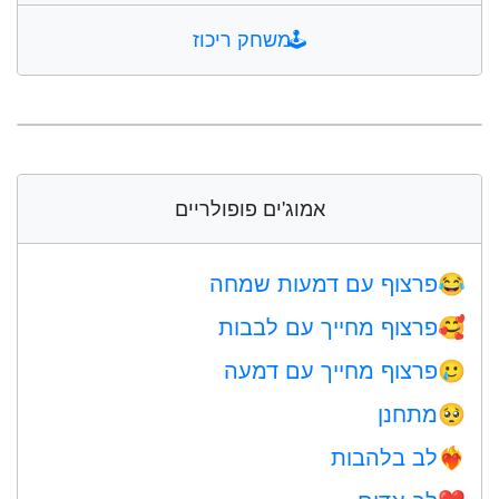
🕹️
משחק ריכוז
אמוג'ים פופולריים
פרצוף עם דמעות שמחה
😂
פרצוף מחייך עם לבבות
🥰
פרצוף מחייך עם דמעה
🥲
מתחנן
🥺
לב בלהבות
❤️‍🔥