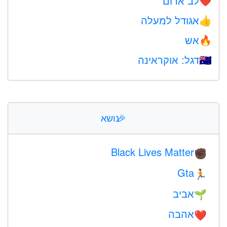
לב אדום
❤️
אגודל למעלה
👍
אש
🔥
דגל: אוקראינה
🇺🇦
🎉
נושא
Black Lives Matter
✊🏿
Gta
🏃
אביב
🌱
אהבה
❤️️