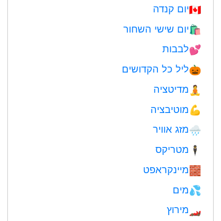
יום קנדה
🇨🇦
יום שישי השחור
🛍
לבבות
💕
ליל כל הקדושים
🎃
מדיטציה
🧘
מוטיבציה
💪
מזג אוויר
🌧
מטריקס
🕴️
מיינקראפט
🧱
מים
💦
מירוץ
🏎