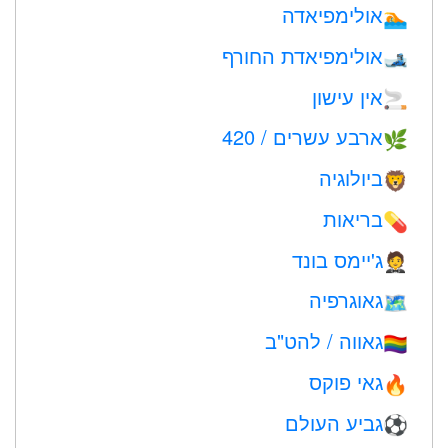
אולימפיאדה
🏊
אולימפיאדת החורף
🎿
אין עישון
🚬
ארבע עשרים / 420
🌿
ביולוגיה
🦁
בריאות
💊
ג'יימס בונד
🤵
גאוגרפיה
🗺
גאווה / להט"ב
🏳️‍🌈
גאי פוקס
🔥
גביע העולם
⚽