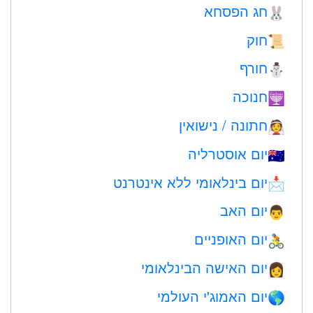
חג הפסחא
🐰
חוק
📜
חורף
⛄
חנוכה
🕎
חתונה / נישואין
👰
יום אוסטרליה
🇦🇺
יום בינלאומי ללא אינטרנט
📩
יום האב
👨
יום האופניים
🚴
יום האישה הבינלאומי
👩
יום האמוג'י העולמי
🌎