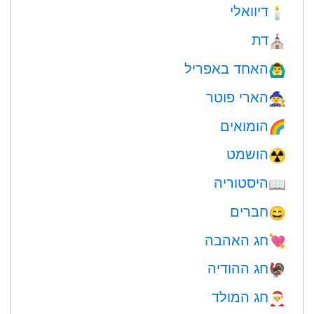
דיוואלי
🕯
דת
⛪️
האחד באפריל
🙆‍♂️
הארי פוטר
🧙
הומואים
🌈
הושמט
☢️
היסטוריה
📖
חברים
😄
חג האהבה
💘
חג ההודיה
🦃
חג המולד
🎅