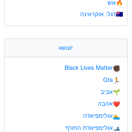
אש
🔥
דגל: אוקראינה
🇺🇦
🎉
נושא
Black Lives Matter
✊🏿
Gta
🏃
אביב
🌱
אהבה
❤️️
אולימפיאדה
🏊
אולימפיאדת החורף
🎿