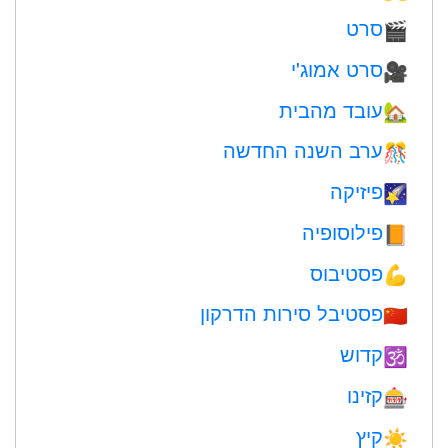
סרט
🎬
סרט אמוג'י
🎥
עובד מהבית
🏡
ערב השנה החדשה
🎊
פיזיקה
🌠
פילוסופיה
📙
פסטיבוס
💪
פסטיבל סירות הדרקון
🇨🇳
קדוש
🕉
קזינו
🎰
קיץ
☀️