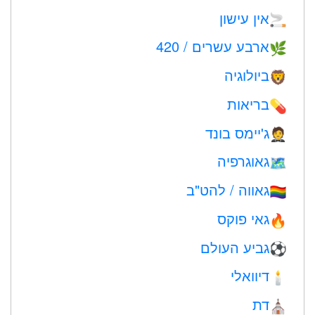
אין עישון
🚬
ארבע עשרים / 420
🌿
ביולוגיה
🦁
בריאות
💊
ג'יימס בונד
🤵
גאוגרפיה
🗺
גאווה / להט"ב
🏳️‍🌈
גאי פוקס
🔥
גביע העולם
⚽
דיוואלי
🕯
דת
⛪️