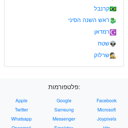
קרנבל
🇧🇷
ראש השנה הסיני
🐉
רמדאן
☪️
שטח
👽
שרלוק
🕵️
פלטפורמות:
Apple
Google
Facebook
Twitter
Samsung
Microsoft
Whatsapp
Messenger
Joypixels
Openmoji
Emojidex
Htc