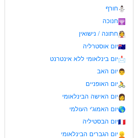
חורף
⛄
חנוכה
🕎
חתונה / נישואין
👰
יום אוסטרליה
🇦🇺
יום בינלאומי ללא אינטרנט
📩
יום האב
👨
יום האופניים
🚴
יום האישה הבינלאומי
👩
יום האמוג'י העולמי
🌎
יום הבסטיליה
🇫🇷
יום הגברים הבינלאומי
👱