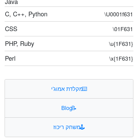
Java
C, C++, Python
\U0001f631
CSS
\01F631
PHP, Ruby
\u{1F631}
Perl
\x{1F631}
⌨️
מקלדת אמוג'י
Blog
📝
🕹️
משחק ריכוז