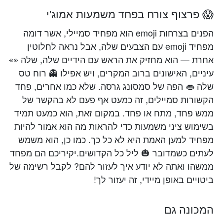
😱 פרצוף צורח בפחד משמעות אמוג'י
הפנים בצרחות emoji הוא מפחיד סמיילי, אשר דומה
מפחיד emoji עם הצבעים שלה, אבל נראה לחלוטין
אחרת — הוא מחזיק את הראש עם הידיים שלה, שלה 👀
עיניים, האישונים ברוב המקרים, ויש אפילו 👻 רוח טס
שלה 👄 הפה של סמסונג גרסה. שלא כמו אחרים, פחד
הקשורות סמיילים, זה כמעט אף פעם לא בהקשר של
ממש פחד, מתח או פחד. במקום זאת, הוא כמעט תמיד
בשימוש ציני משמעות כדי להראות מה הוא אמור להיות
מפחיד למען האמת היא לא כל כך. כמו כן, הוא משמש
לעתים כשמדובר 🎃 ליל כל הקדושים.יקיריכם הם מפחד
ממשהו ואתה לא יודע איך לעזור להם? לקבל רשימה של
ביטויים באופן מיידי, זה יעזור לך!
המכונה גם