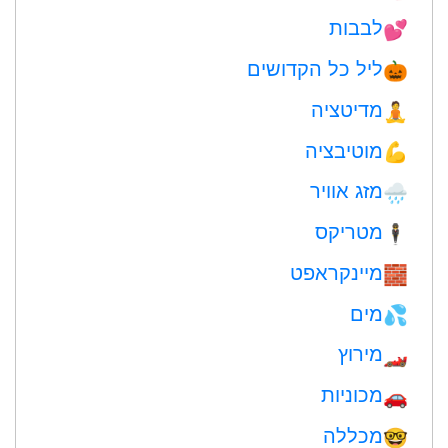
לבבות
💕
ליל כל הקדושים
🎃
מדיטציה
🧘
מוטיבציה
💪
מזג אוויר
🌧
מטריקס
🕴️
מיינקראפט
🧱
מים
💦
מירוץ
🏎
מכוניות
🚗
מכללה
🤓