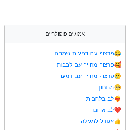
אמוג'ים פופולריים
פרצוף עם דמעות שמחה
😂
פרצוף מחייך עם לבבות
🥰
פרצוף מחייך עם דמעה
🥲
מתחנן
🥺
לב בלהבות
❤️‍🔥
לב אדום
❤️
אגודל למעלה
👍