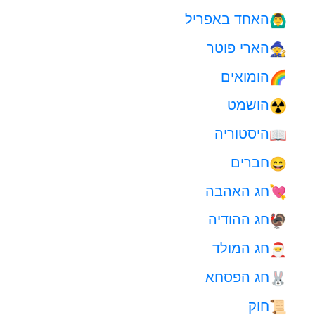
האחד באפריל
🙆‍♂️
הארי פוטר
🧙
הומואים
🌈
הושמט
☢️
היסטוריה
📖
חברים
😄
חג האהבה
💘
חג ההודיה
🦃
חג המולד
🎅
חג הפסחא
🐰
חוק
📜