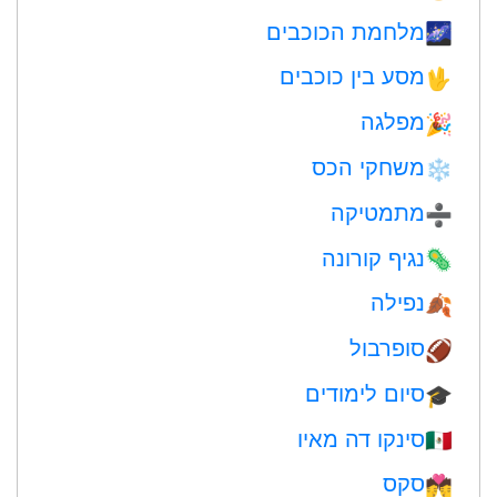
מלחמת הכוכבים
🌌
מסע בין כוכבים
🖖
מפלגה
🎉
משחקי הכס
❄️
מתמטיקה
➗
נגיף קורונה
🦠
נפילה
🍂
סופרבול
🏈
סיום לימודים
🎓
סינקו דה מאיו
🇲🇽
סקס
💏