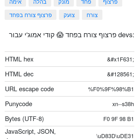
פרצוף
פחד
מונק
בהלה
אימה
צורח
צועק
פרצוף צורח בפחד
פרצוף צורח בפחד 😱 קודי אמוג'י עבור devs:
HTML hex
&#x1F631;
HTML dec
&#128561;
URL escape code
%F0%9F%98%B1
Punycode
xn--s38h
Bytes (UTF-8)
F0 9F 98 B1
JavaScript, JSON,
\uD83D\uDE31