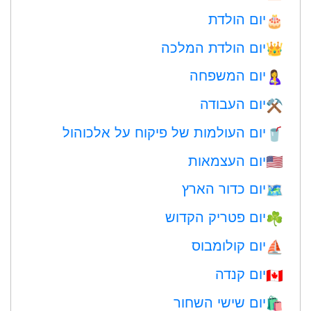
יום הולדת
🎂
יום הולדת המלכה
👑
יום המשפחה
🤱
יום העבודה
⚒️
יום העולמות של פיקוח על אלכוהול
🥤
יום העצמאות
🇺🇸
יום כדור הארץ
🗺️
יום פטריק הקדוש
☘️
יום קולומבוס
⛵️
יום קנדה
🇨🇦
יום שישי השחור
🛍