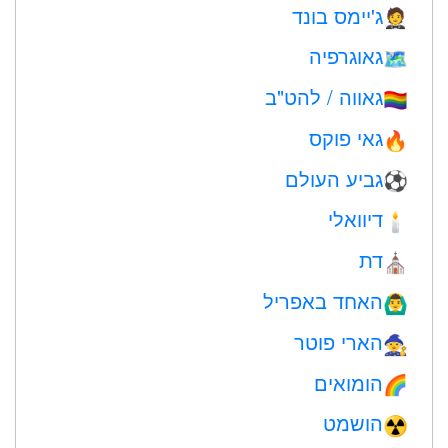
ג'יימס בונד
🤵
גאוגרפיה
🗺
גאווה / להט"ב
🏳️‍🌈
גאי פוקס
🔥
גביע העולם
⚽
דיוואלי
🕯
דת
⛪️
האחד באפריל
🙆‍♂️
הארי פוטר
🧙
הומואים
🌈
הושמט
☢️