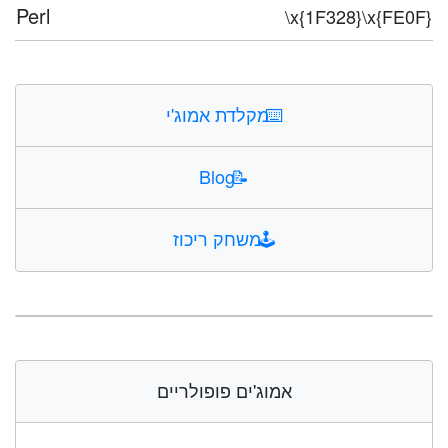
Perl
\x{1F328}\x{FE0F}
⌨️
מקלדת אמוג'י
Blog
📝
🕹️
משחק ריכוז
אמוג'ים פופולריים