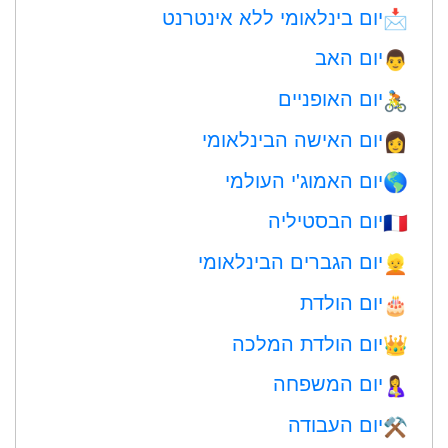
יום בינלאומי ללא אינטרנט
📩
יום האב
👨
יום האופניים
🚴
יום האישה הבינלאומי
👩
יום האמוג'י העולמי
🌎
יום הבסטיליה
🇫🇷
יום הגברים הבינלאומי
👱
יום הולדת
🎂
יום הולדת המלכה
👑
יום המשפחה
🤱
יום העבודה
⚒️