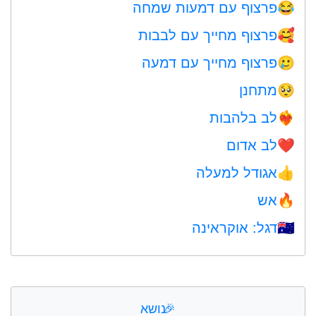
פרצוף עם דמעות שמחה
😂
פרצוף מחייך עם לבבות
🥰
פרצוף מחייך עם דמעה
🥲
מתחנן
🥺
לב בלהבות
❤️‍🔥
לב אדום
❤️
אגודל למעלה
👍
אש
🔥
דגל: אוקראינה
🇺🇦
🎉
נושא