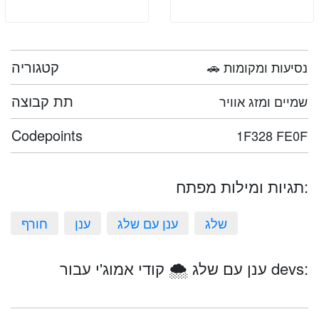
קטגוריה
🚗 נסיעות ומקומות
תת קבוצה
שמיים ומזג אוויר
Codepoints
1F328 FE0F
תגיות ומילות מפתח:
שלג
ענן עם שלג
ענן
חורף
ענן עם שלג 🌨️ קודי אמוג'י עבור devs: