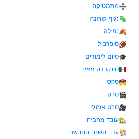
מתמטיקה
➗
נגיף קורונה
🦠
נפילה
🍂
סופרבול
🏈
סיום לימודים
🎓
סינקו דה מאיו
🇲🇽
סקס
💏
סרט
🎬
סרט אמוג'י
🎥
עובד מהבית
🏡
ערב השנה החדשה
🎊