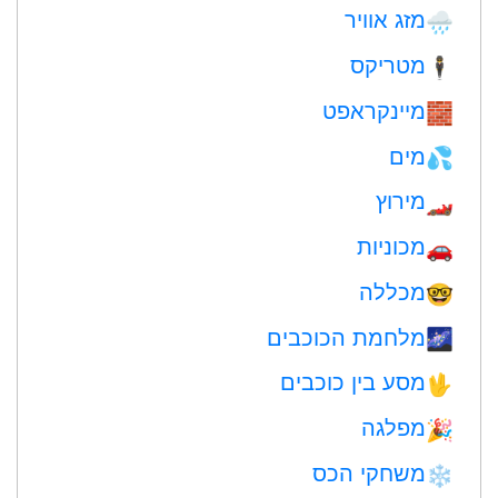
מזג אוויר
🌧
מטריקס
🕴️
מיינקראפט
🧱
מים
💦
מירוץ
🏎
מכוניות
🚗
מכללה
🤓
מלחמת הכוכבים
🌌
מסע בין כוכבים
🖖
מפלגה
🎉
משחקי הכס
❄️