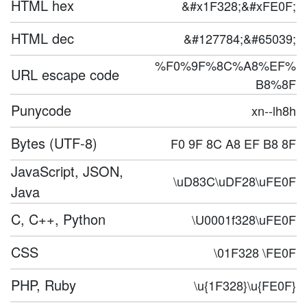
HTML hex
&#x1F328;&#xFE0F;
HTML dec
&#127784;&#65039;
%F0%9F%8C%A8%EF%
URL escape code
B8%8F
Punycode
xn--lh8h
Bytes (UTF-8)
F0 9F 8C A8 EF B8 8F
JavaScript, JSON,
\uD83C\uDF28\uFE0F
Java
C, C++, Python
\U0001f328\uFE0F
CSS
\01F328 \FE0F
PHP, Ruby
\u{1F328}\u{FE0F}