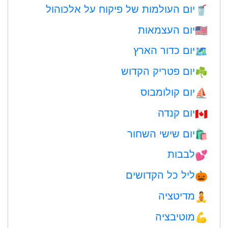
יום העולמות של פיקוח על אלכוהול
🥤
יום העצמאות
🇺🇸
יום כדור הארץ
🗺️
יום פטריק הקדוש
☘️
יום קולומבוס
⛵️
יום קנדה
🇨🇦
יום שישי השחור
🛍
לבבות
💕
ליל כל הקדושים
🎃
מדיטציה
🧘
מוטיבציה
💪