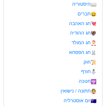
היסטוריה
📖
חברים
😄
חג האהבה
💘
חג ההודיה
🦃
חג המולד
🎅
חג הפסחא
🐰
חוק
📜
חורף
⛄
חנוכה
🕎
חתונה / נישואין
👰
יום אוסטרליה
🇦🇺