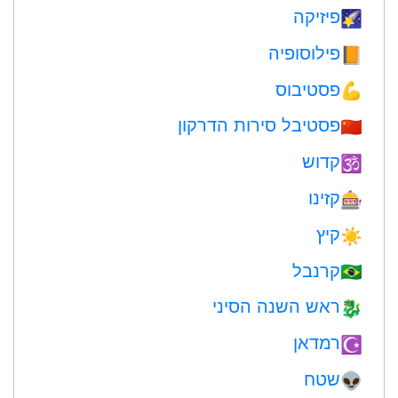
פיזיקה
🌠
פילוסופיה
📙
פסטיבוס
💪
פסטיבל סירות הדרקון
🇨🇳
קדוש
🕉
קזינו
🎰
קיץ
☀️
קרנבל
🇧🇷
ראש השנה הסיני
🐉
רמדאן
☪️
שטח
👽