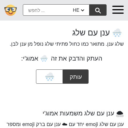
HE
ענן עם שלג
🌨️
שלג ענן. מתואר כמו כחול פתיתי שלג נופל מן ענן לבן.
העתק והדבק את זה
אמוג'י:
🌨️
עותק
🌨️ ענן עם שלג משמעות אמוג'י
ענן עם שלג emoji יחד עם ☁️️ ענן עם ברק emoji ומספר