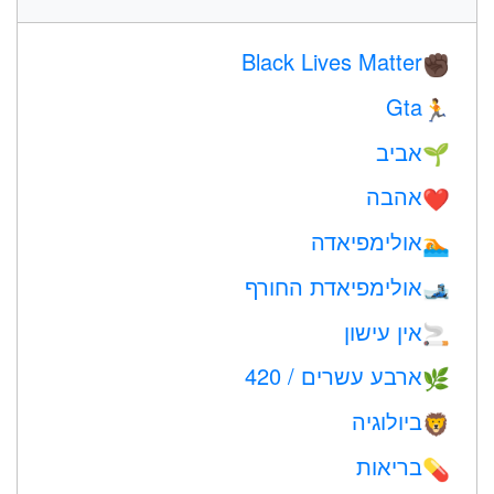
Black Lives Matter
✊🏿
Gta
🏃
אביב
🌱
אהבה
❤️️
אולימפיאדה
🏊
אולימפיאדת החורף
🎿
אין עישון
🚬
ארבע עשרים / 420
🌿
ביולוגיה
🦁
בריאות
💊