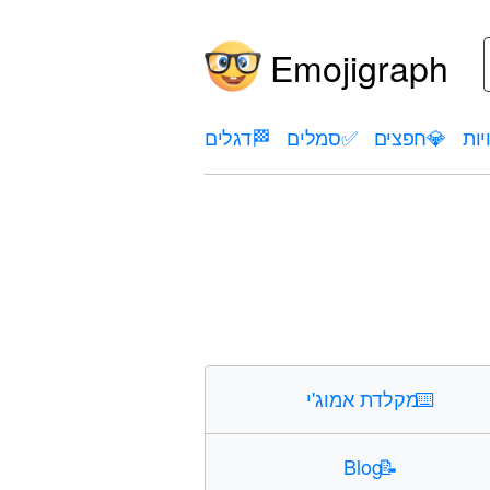
Emojigraph
יות
💎
חפצים
✅
סמלים
🏁
דגלים
⌨️
מקלדת אמוג'י
Blog
📝