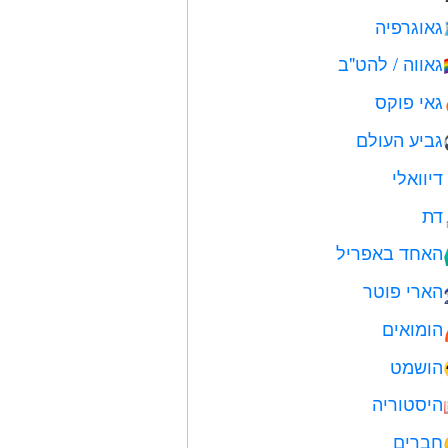
גאוגרפיה
גאווה / להט"ב

גאי פוקס
גביע העולם
דיוואלי
דת
האחד באפריל

הארי פוטר
הומואים
הושמט
היסטוריה
חברים