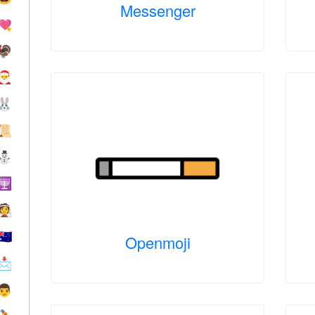
Messenger
💘
🦃
🎅
🐰
📜
⛄
🕎
👰
🇦🇺
Openmoji
📩
👨