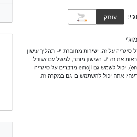
'י:
עותק
ג'י
תמונה של סיגריה על זה. ישירות מחוברת 🚬 תהליך עישון
ראות את זה 🚬 העישון מותר, למשל עם אגודל
למעלה או 🚫 אסורה (עם עצירה emoji). יכול לשמש גם emoji מדברים על סיגריה
עה? אתה יכול להשתמש בו גם במקרה זה.