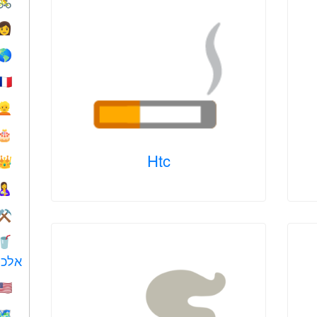
🚴
👩
🌎
🇫🇷
👱
🎂
Htc
👑
🤱
⚒️
🥤
אלכו
🇺🇸
🗺️