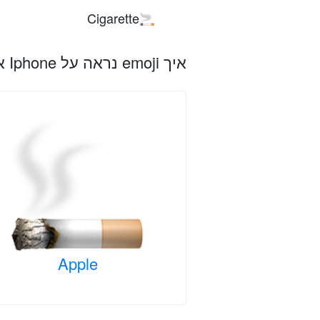
Cigarette
🚬
איך emoji נראה על Iphone אפל, אנדרואיד ופלטפורמות אחרות
Apple