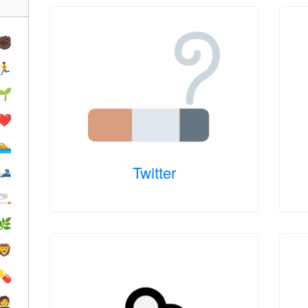
✊🏿
🏃
🌱
❤️️
🏊
Twitter
🎿
🚬
🌿
🦁
💊
🤵