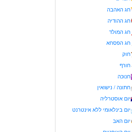
חג האהבה
חג ההודיה
חג המולד
חג הפסחא
חוק
חורף
חנוכה
חתונה / נישואין
יום אוסטרליה
יום בינלאומי ללא אינטרנט
יום האב
יום האופניים