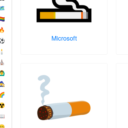
🗺
️‍🌈
🔥
Microsoft
⚽
🕯
⛪️
‍♂️
🧙
🌈
☢️
📖
😄