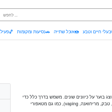
בעלי חיים וטבע
🍩
אוכל שתייה
🚗
נסיעות ומקומות
🏀
פעילו
צג בוער על כיוונים שונים. משמש בדרך כלל כדי
לייצג צורות שונות של עישון (למשל, טבק, מריחואנה, vaping), כמו גם מטאפורי