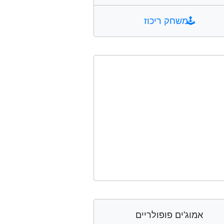
🕹️
משחק ריכוז
אמוג'ים פופולריים