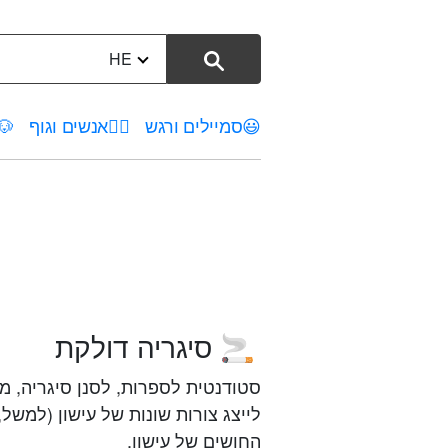
HE
😃
סמיילים ורגש
🤦‍♀️
אנשים וגוף
🐶
סיגריה דולקת
🚬
סטודנטית לספרות, לסנן סיגריה, מו
החושים של עישון.