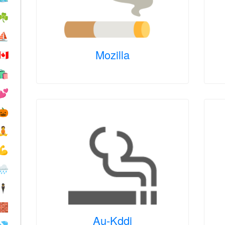
☘️
⛵️
Mozilla
🇨🇦
🛍
💕
🎃
🧘
💪
🌧
🕴️
🧱
Au-Kddi