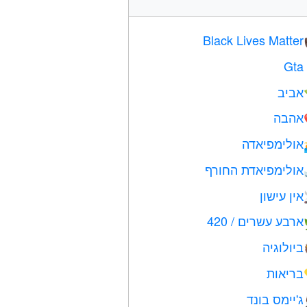
Black Lives Matter
Gta
אביב
אהבה
אולימפיאדה
אולימפיאדת החורף
אין עישון
ארבע עשרים / 420
ביולוגיה
בריאות
ג'יימס בונד