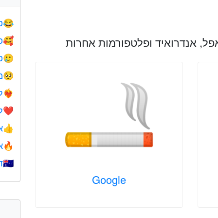
פ
😂
פ
🥰
פ
🥲
מ
🥺
ל
❤️‍🔥
ל
❤️
א
👍
א
🔥
ד
🇺🇦
Google