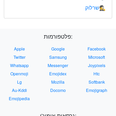
שרלוק
🕵️
פלטפורמות:
Apple
Google
Facebook
Twitter
Samsung
Microsoft
Whatsapp
Messenger
Joypixels
Openmoji
Emojidex
Htc
Lg
Mozilla
Softbank
Au-Kddi
Docomo
Emojigraph
Emojipedia
גרסאות אימוג'י: