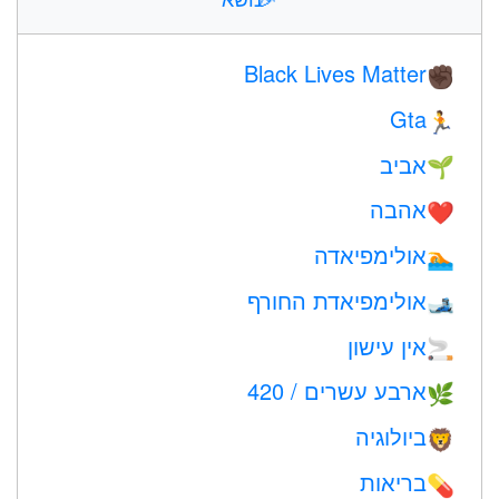
Black Lives Matter
✊🏿
Gta
🏃
אביב
🌱
אהבה
❤️️
אולימפיאדה
🏊
אולימפיאדת החורף
🎿
אין עישון
🚬
ארבע עשרים / 420
🌿
ביולוגיה
🦁
בריאות
💊