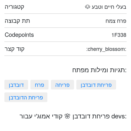
קטגוריה
🐶 בעלי חיים וטבע
תת קבוצה
פרח צמח
Codepoints
1F338
קוד קצר
:cherry_blossom:
תגיות ומילות מפתח:
פריחת דובדבן
פריחה
פרח
דובדבן
פריחת הדובדבן
פריחת דובדבן 🌸 קודי אמוג'י עבור devs: