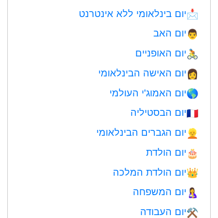
יום בינלאומי ללא אינטרנט
📩
יום האב
👨
יום האופניים
🚴
יום האישה הבינלאומי
👩
יום האמוג'י העולמי
🌎
יום הבסטיליה
🇫🇷
יום הגברים הבינלאומי
👱
יום הולדת
🎂
יום הולדת המלכה
👑
יום המשפחה
🤱
יום העבודה
⚒️