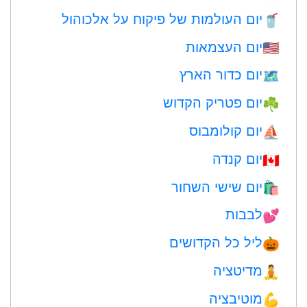
יום העולמות של פיקוח על אלכוהול
🥤
יום העצמאות
🇺🇸
יום כדור הארץ
🗺️
יום פטריק הקדוש
☘️
יום קולומבוס
⛵️
יום קנדה
🇨🇦
יום שישי השחור
🛍
לבבות
💕
ליל כל הקדושים
🎃
מדיטציה
🧘
מוטיבציה
💪