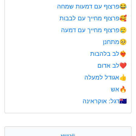
פרצוף עם דמעות שמחה
😂
פרצוף מחייך עם לבבות
🥰
פרצוף מחייך עם דמעה
🥲
מתחנן
🥺
לב בלהבות
❤️‍🔥
לב אדום
❤️
אגודל למעלה
👍
אש
🔥
דגל: אוקראינה
🇺🇦
🎉
נושא