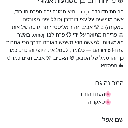
🌸 פריחת דובדבן משמעות אמוג'י
פריחת הדובדבן emoji היא תמונה יפה הפרח הוורוד,
אשר מופיעים על עצי דובדבן (כולל יפני מפורסם
סאקורה) ב 🌸 אביב. זה ריאליסטי יותר גרסה של אותו
🌼 פריחת מתואר על ידי 💮 פרח לבן emoji. באשר
משמעויות, למעשה הוא משמש באותה הדרך הכי אחרות
פרח-emoji הם — כלומר, לסמל את היופי והרכות. כמו
כן, זהו סמל של הטבע, 🌸 האביב, 🌸 אביב חגים כמו 🥚
🐇 הפסחא.
המכונה גם
הפרח הורוד
🌸
סאקורה
🌸
שם אפל