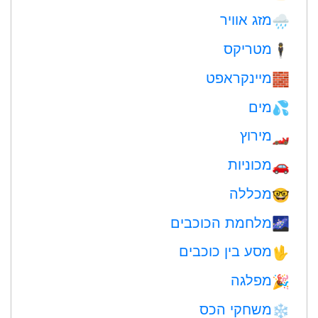
מזג אוויר
🌧
מטריקס
🕴️
מיינקראפט
🧱
מים
💦
מירוץ
🏎
מכוניות
🚗
מכללה
🤓
מלחמת הכוכבים
🌌
מסע בין כוכבים
🖖
מפלגה
🎉
משחקי הכס
❄️