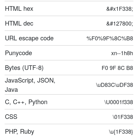
HTML hex
&#x1F338;
HTML dec
&#127800;
URL escape code
%F0%9F%8C%B8
Punycode
xn--1h8h
Bytes (UTF-8)
F0 9F 8C B8
JavaScript, JSON,
\uD83C\uDF38
Java
C, C++, Python
\U0001f338
CSS
\01F338
PHP, Ruby
\u{1F338}