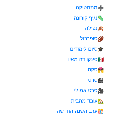
מתמטיקה
➗
נגיף קורונה
🦠
נפילה
🍂
סופרבול
🏈
סיום לימודים
🎓
סינקו דה מאיו
🇲🇽
סקס
💏
סרט
🎬
סרט אמוג'י
🎥
עובד מהבית
🏡
ערב השנה החדשה
🎊