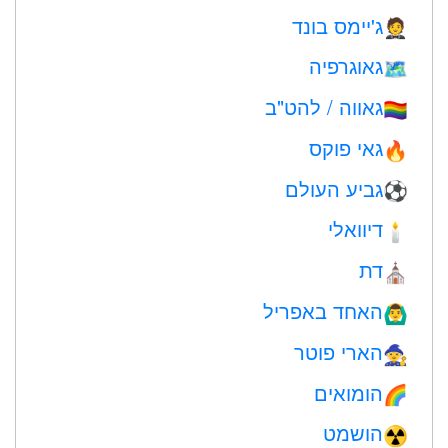
ג'יימס בונד
🤵
גאוגרפיה
🗺
גאווה / להט"ב
🏳️‍🌈
גאי פוקס
🔥
גביע העולם
⚽
דיוואלי
🕯
דת
⛪️
האחד באפריל
🙆‍♂️
הארי פוטר
🧙
הומואים
🌈
הושמט
☢️