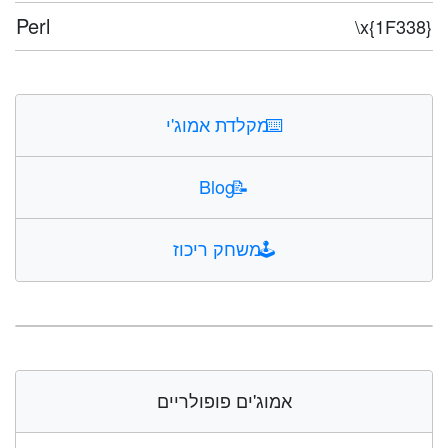
Perl
\x{1F338}
⌨️
מקלדת אמוג'י
Blog
📝
🕹️
משחק ריכוז
אמוג'ים פופולריים