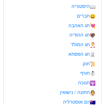
היסטוריה
📖
חברים
😄
חג האהבה
💘
חג ההודיה
🦃
חג המולד
🎅
חג הפסחא
🐰
חוק
📜
חורף
⛄
חנוכה
🕎
חתונה / נישואין
👰
יום אוסטרליה
🇦🇺