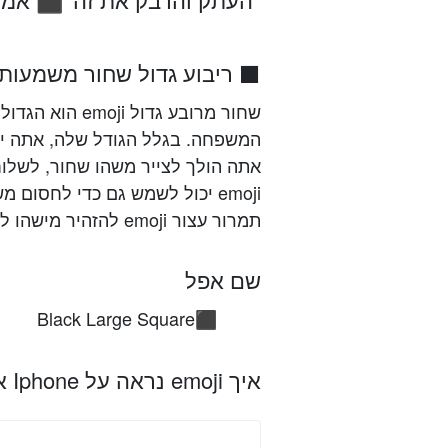
⬛
⬛ ריבוע גדול שחור משמעות א
שחור מרובע גדו
המשפחה. בגלל הגודל שלה, אתה יכ
emoji יכול לשמש גם כדי לחסום
תמרור עצור emoji להזהיר מישהו לעצור ולא להמשיך הלאה.
שם אפל
Black Large Square
⬛
איך emoji נראה על Iphone אפל, אנדרואיד ופלטפורמות אחרות