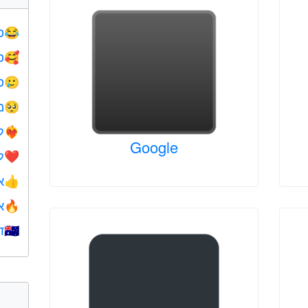
פ
😂
פ
🥰
פ
🥲
מ
🥺
ל
❤️‍🔥
Google
ל
❤️
א
👍
א
🔥
ד
🇺🇦