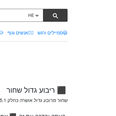
HE
😃
סמיילים ורגש
🤦‍♀️
אנשים וגוף
🐶
ריבוע גדול שחור
⬛
אושרה כחלק Unicode 5.1 בשנת 2008 נוספו Emoji 1.0 ב-2015.
שחור מרובע גדול
העתק והדבק את זה
אמוג