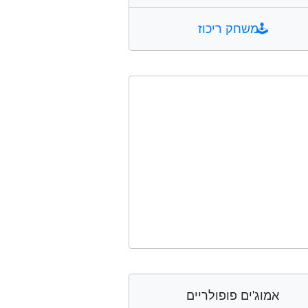
🕹️
משחק ריכוז
אמוג'ים פופולריים