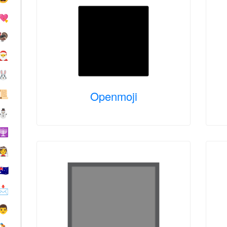
💘
🦃
🎅
🐰
Openmoji
📜
⛄
🕎
👰
🇦🇺
📩
👨