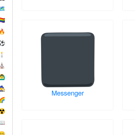
🗺
️‍🌈
🔥
⚽
🕯
⛪️
‍♂️
🧙
Messenger
🌈
☢️
📖
😄