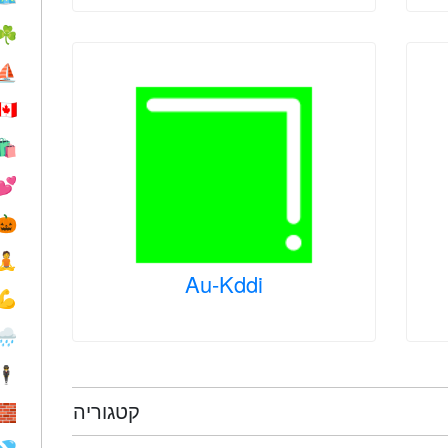
☘️
⛵️
🇨🇦
🛍
💕
🎃
🧘
Au-Kddi
💪
🌧
🕴️
קטגוריה
🧱