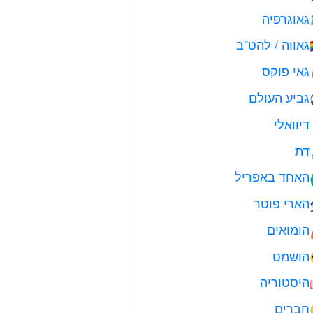
גאוגרפיה
גאווה / להט"ב

גאי פוקס
גביע העולם
דיוואלי
דת
האחד באפריל

הארי פוטר
הומואים
הושמט
היסטוריה
חברים