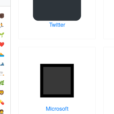
✊🏿
Twitter
🏃
🌱
❤️️
🏊
🎿
🚬
🌿
🦁
💊
Microsoft
🤵