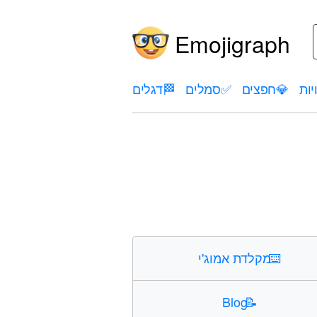
Emojigraph
יות
💎
חפצים
✅
סמלים
🏁
דגלים
⌨️
מקלדת אמוג'י
Blog
📝