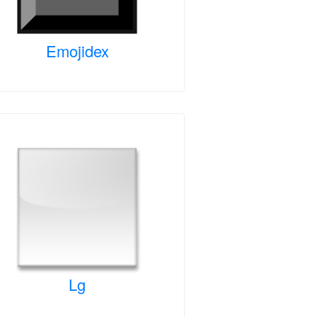
Emojidex
Lg