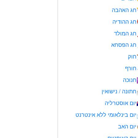
חג האהבה
חג ההודיה
חג המולד
חג הפסחא
חוק
חורף
חנוכה
חתונה / נישואין
יום אוסטרליה
יום בינלאומי ללא אינטרנט
יום האב
יום האופניים