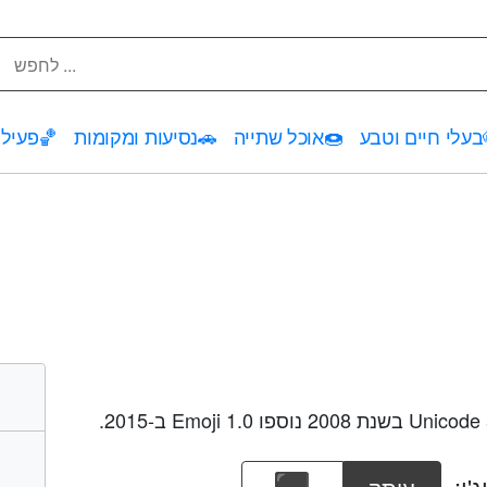
בעלי חיים וטבע
🍩
אוכל שתייה
🚗
נסיעות ומקומות
🏀
פעילו
'י: