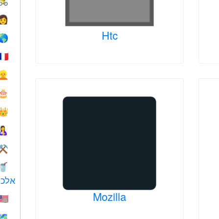
🚴
👩
Htc
🌎
🇫🇷
👱
🎂
👑
🤱
⚒️
🥤
אלכו
Mozilla
🇺🇸
🗺️