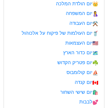
יום הולדת המלכה
👑
יום המשפחה
🤱
יום העבודה
⚒️
יום העולמות של פיקוח על אלכוהול
🥤
יום העצמאות
🇺🇸
יום כדור הארץ
🗺️
יום פטריק הקדוש
☘️
יום קולומבוס
⛵️
יום קנדה
🇨🇦
יום שישי השחור
🛍
לבבות
💕