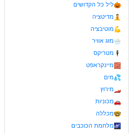
ליל כל הקדושים
🎃
מדיטציה
🧘
מוטיבציה
💪
מזג אוויר
🌧
מטריקס
🕴️
מיינקראפט
🧱
מים
💦
מירוץ
🏎
מכוניות
🚗
מכללה
🤓
מלחמת הכוכבים
🌌