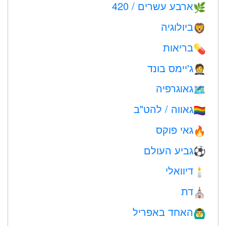
ארבע עשרים / 420
🌿
ביולוגיה
🦁
בריאות
💊
ג'יימס בונד
🤵
גאוגרפיה
🗺
גאווה / להט"ב
🏳️‍🌈
גאי פוקס
🔥
גביע העולם
⚽
דיוואלי
🕯
דת
⛪️
האחד באפריל
🙆‍♂️