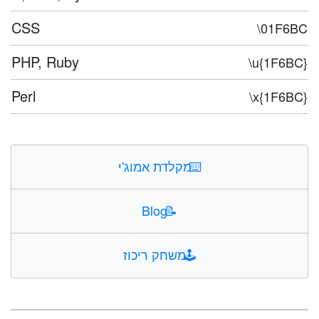
CSS
\01F6BC
PHP, Ruby
\u{1F6BC}
Perl
\x{1F6BC}
⌨️
מקלדת אמוג'י
Blog
📝
🕹️
משחק ריכוז