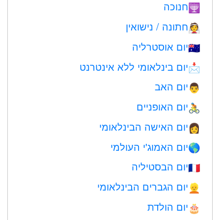
חנוכה
🕎
חתונה / נישואין
👰
יום אוסטרליה
🇦🇺
יום בינלאומי ללא אינטרנט
📩
יום האב
👨
יום האופניים
🚴
יום האישה הבינלאומי
👩
יום האמוג'י העולמי
🌎
יום הבסטיליה
🇫🇷
יום הגברים הבינלאומי
👱
יום הולדת
🎂