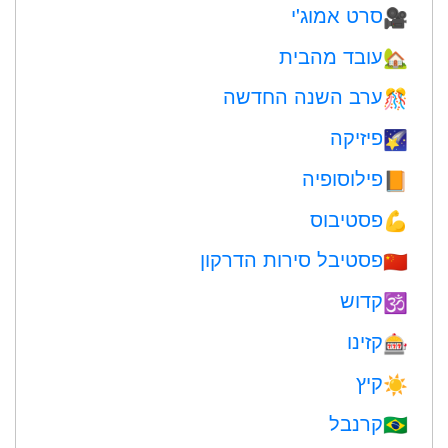
סרט אמוג'י
🎥
עובד מהבית
🏡
ערב השנה החדשה
🎊
פיזיקה
🌠
פילוסופיה
📙
פסטיבוס
💪
פסטיבל סירות הדרקון
🇨🇳
קדוש
🕉
קזינו
🎰
קיץ
☀️
קרנבל
🇧🇷