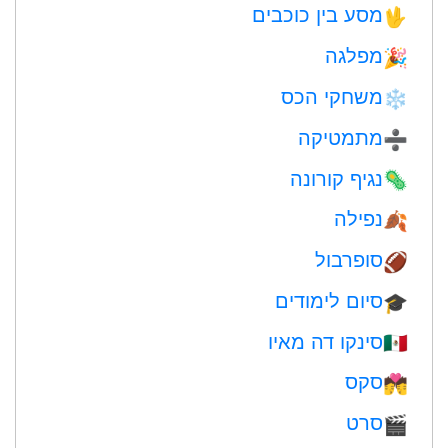
מסע בין כוכבים
🖖
מפלגה
🎉
משחקי הכס
❄️
מתמטיקה
➗
נגיף קורונה
🦠
נפילה
🍂
סופרבול
🏈
סיום לימודים
🎓
סינקו דה מאיו
🇲🇽
סקס
💏
סרט
🎬