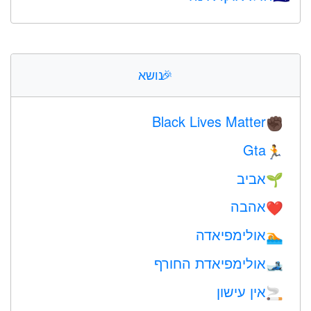
🎉
נושא
Black Lives Matter
✊🏿
Gta
🏃
אביב
🌱
אהבה
❤️️
אולימפיאדה
🏊
אולימפיאדת החורף
🎿
אין עישון
🚬