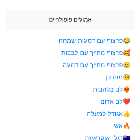
אמוג'ים פופולריים
פרצוף עם דמעות שמחה
😂
פרצוף מחייך עם לבבות
🥰
פרצוף מחייך עם דמעה
🥲
מתחנן
🥺
לב בלהבות
❤️‍🔥
לב אדום
❤️
אגודל למעלה
👍
אש
🔥
דגל: אוקראינה
🇺🇦