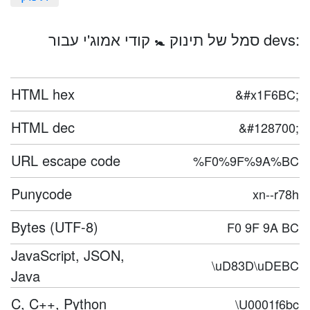
סמל של תינוק 🚼 קודי אמוג'י עבור devs:
HTML hex
&#x1F6BC;
HTML dec
&#128700;
URL escape code
%F0%9F%9A%BC
Punycode
xn--r78h
Bytes (UTF-8)
F0 9F 9A BC
JavaScript, JSON,
\uD83D\uDEBC
Java
C, C++, Python
\U0001f6bc