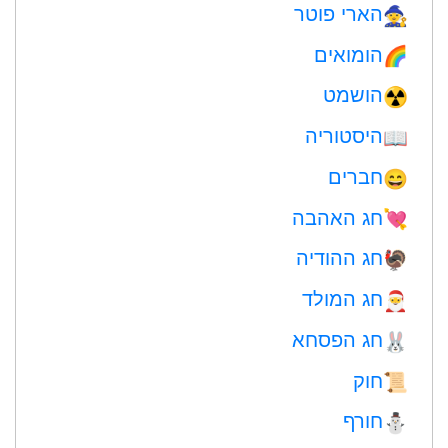
הארי פוטר
🧙
הומואים
🌈
הושמט
☢️
היסטוריה
📖
חברים
😄
חג האהבה
💘
חג ההודיה
🦃
חג המולד
🎅
חג הפסחא
🐰
חוק
📜
חורף
⛄