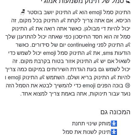
🚼 סמל של תינוק משמעות אמוג'י
התינוק סמל emoji הוא 👶 התינוק יושב בוסטר 🪑
הכיסא. אם אתה צריך לקחת 👶 התינוק בכל מקום, זה
יכול להיות די מבולגן. כאשר אתה רואה את 👶 התינוק
סמל זה הוא חסד החיסכון כפי שאתה יכול להתרענן שלך
👶 התינוק לפני continueing יום של סידורים. כאשר
הודעות sms, את 👶 התינוק סמל emoji יכול לשמש כדי
לשאול אם יש 👶 התינוק אזור בטוח בקרבת מקום. זה
יכול לשמש גם בעת הגדרת השירותים במיקום כמה צריך
להיות 👶 התינוק בריא ושלם. השתמש 👶 התינוק emoji ו
😢 בוכה הפנים emoji כדי להמשיך לבטא את הסמל הזה
נועד עבור תינוקות, אתה באמת צריך למצוא אחד.
המכונה גם
מותק שינוי תחנת
🚼
תינוק לשנות את סמל
🚼