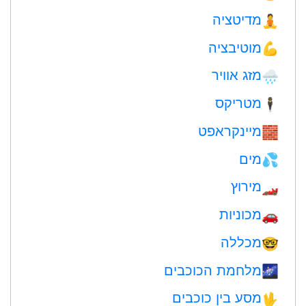
מדיטציה
🧘
מוטיבציה
💪
מזג אוויר
🌧
מטריקס
🕴️
מיינקראפט
🧱
מים
💦
מירוץ
🏎
מכוניות
🚗
מכללה
🤓
מלחמת הכוכבים
🌌
מסע בין כוכבים
🖖