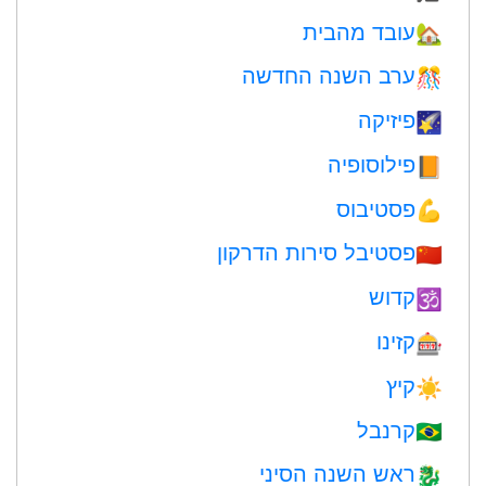
עובד מהבית
🏡
ערב השנה החדשה
🎊
פיזיקה
🌠
פילוסופיה
📙
פסטיבוס
💪
פסטיבל סירות הדרקון
🇨🇳
קדוש
🕉
קזינו
🎰
קיץ
☀️
קרנבל
🇧🇷
ראש השנה הסיני
🐉