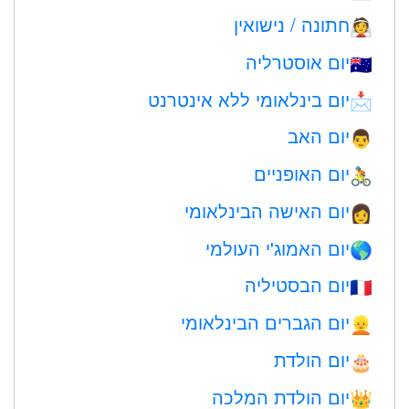
חתונה / נישואין
👰
יום אוסטרליה
🇦🇺
יום בינלאומי ללא אינטרנט
📩
יום האב
👨
יום האופניים
🚴
יום האישה הבינלאומי
👩
יום האמוג'י העולמי
🌎
יום הבסטיליה
🇫🇷
יום הגברים הבינלאומי
👱
יום הולדת
🎂
יום הולדת המלכה
👑