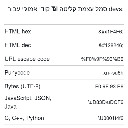
סמל עצמת קליטה 📶 קודי אמוג'י עבור devs:
HTML hex
&#x1F4F6;
HTML dec
&#128246;
URL escape code
%F0%9F%93%B6
Punycode
xn--su8h
Bytes (UTF-8)
F0 9F 93 B6
JavaScript, JSON,
\uD83D\uDCF6
Java
C, C++, Python
\U0001f4f6