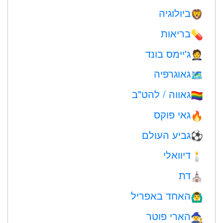
ביולוגיה
🦁
בריאות
💊
ג'יימס בונד
🤵
גאוגרפיה
🗺
גאווה / להט"ב
🏳️‍🌈
גאי פוקס
🔥
גביע העולם
⚽
דיוואלי
🕯
דת
⛪️
האחד באפריל
🙆‍♂️
הארי פוטר
🧙