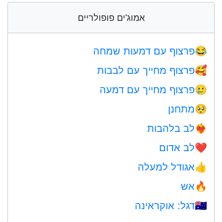
אמוג'ים פופולריים
פרצוף עם דמעות שמחה
😂
פרצוף מחייך עם לבבות
🥰
פרצוף מחייך עם דמעה
🥲
מתחנן
🥺
לב בלהבות
❤️‍🔥
לב אדום
❤️
אגודל למעלה
👍
אש
🔥
דגל: אוקראינה
🇺🇦