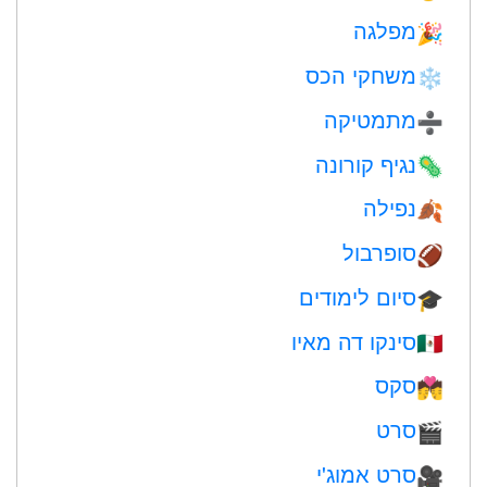
מפלגה
🎉
משחקי הכס
❄️
מתמטיקה
➗
נגיף קורונה
🦠
נפילה
🍂
סופרבול
🏈
סיום לימודים
🎓
סינקו דה מאיו
🇲🇽
סקס
💏
סרט
🎬
סרט אמוג'י
🎥