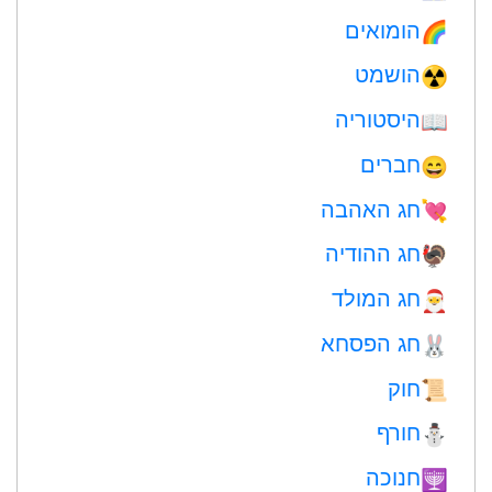
הומואים
🌈
הושמט
☢️
היסטוריה
📖
חברים
😄
חג האהבה
💘
חג ההודיה
🦃
חג המולד
🎅
חג הפסחא
🐰
חוק
📜
חורף
⛄
חנוכה
🕎