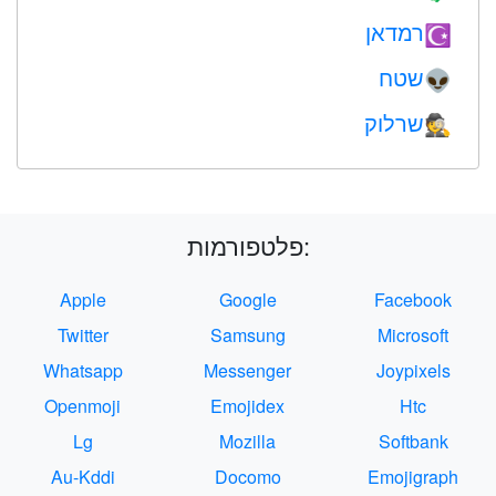
רמדאן
☪️
שטח
👽
שרלוק
🕵️
פלטפורמות:
Apple
Google
Facebook
Twitter
Samsung
Microsoft
Whatsapp
Messenger
Joypixels
Openmoji
Emojidex
Htc
Lg
Mozilla
Softbank
Au-Kddi
Docomo
Emojigraph