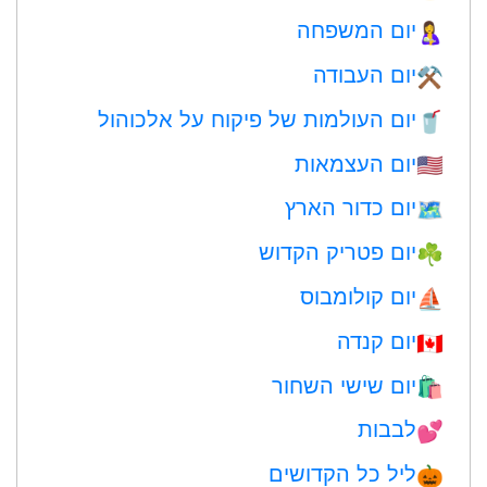
יום המשפחה
🤱
יום העבודה
⚒️
יום העולמות של פיקוח על אלכוהול
🥤
יום העצמאות
🇺🇸
יום כדור הארץ
🗺️
יום פטריק הקדוש
☘️
יום קולומבוס
⛵️
יום קנדה
🇨🇦
יום שישי השחור
🛍
לבבות
💕
ליל כל הקדושים
🎃