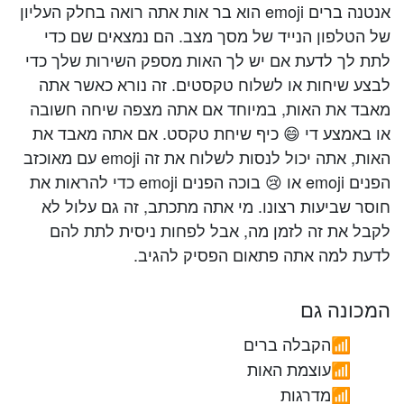
אנטנה ברים emoji הוא בר אות אתה רואה בחלק העליון
של הטלפון הנייד של מסך מצב. הם נמצאים שם כדי
לתת לך לדעת אם יש לך האות מספק השירות שלך כדי
לבצע שיחות או לשלוח טקסטים. זה נורא כאשר אתה
מאבד את האות, במיוחד אם אתה מצפה שיחה חשובה
או באמצע די 😄 כיף שיחת טקסט. אם אתה מאבד את
האות, אתה יכול לנסות לשלוח את זה emoji עם מאוכזב
הפנים emoji או 😢 בוכה הפנים emoji כדי להראות את
חוסר שביעות רצונו. מי אתה מתכתב, זה גם עלול לא
לקבל את זה לזמן מה, אבל לפחות ניסית לתת להם
לדעת למה אתה פתאום הפסיק להגיב.
המכונה גם
הקבלה ברים
📶
עוצמת האות
📶
מדרגות
📶