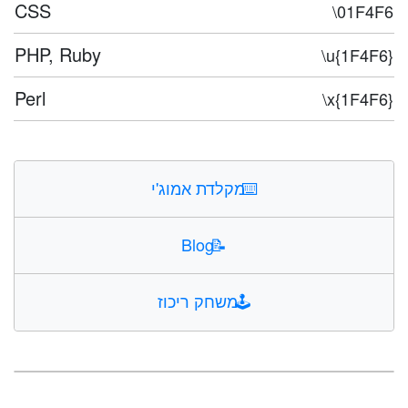
CSS
\01F4F6
PHP, Ruby
\u{1F4F6}
Perl
\x{1F4F6}
⌨️
מקלדת אמוג'י
Blog
📝
🕹️
משחק ריכוז