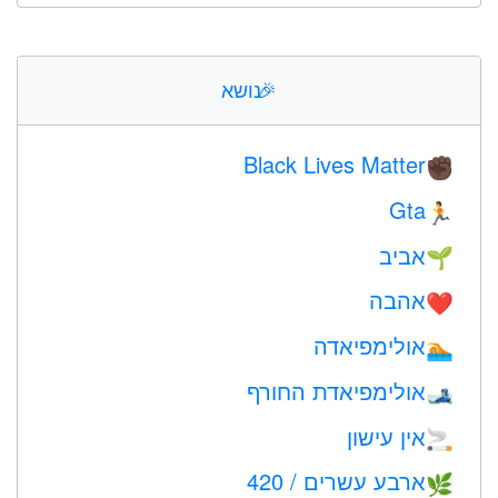
🎉
נושא
Black Lives Matter
✊🏿
Gta
🏃
אביב
🌱
אהבה
❤️️
אולימפיאדה
🏊
אולימפיאדת החורף
🎿
אין עישון
🚬
ארבע עשרים / 420
🌿