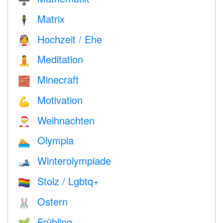
Matrix
🕴️
Hochzeit / Ehe
👰
Meditation
🧘
Minecraft
🧱
Motivation
💪
Weihnachten
🎅
Olympia
🏊
Winterolympiade
🎿
Stolz / Lgbtq+
🏳️‍🌈
Ostern
🐰
Frühling