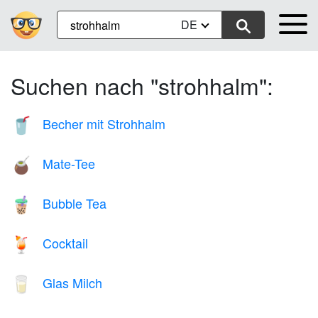
DE
Suchen nach "strohhalm":
Becher mit Strohhalm
🥤
Mate-Tee
🧉
Bubble Tea
🧋
Cocktail
🍹
Glas Milch
🥛