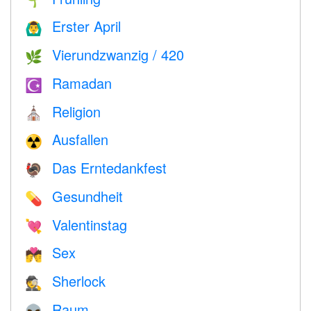
🌱
Erster April
🙆‍♂️
Vierundzwanzig / 420
🌿
Ramadan
☪️
Religion
⛪️
Ausfallen
☢️
Das Erntedankfest
🦃
Gesundheit
💊
Valentinstag
💘
Sex
💏
Sherlock
🕵️
Raum