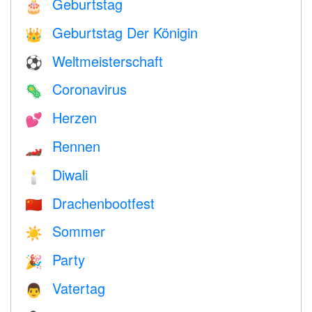
Geburtstag
🎂
Geburtstag Der Königin
👑
Weltmeisterschaft
⚽
Coronavirus
🦠
Herzen
💕
Rennen
🏎
Diwali
🕯
Drachenbootfest
🇨🇳
Sommer
☀️
Party
🎉
Vatertag
👨