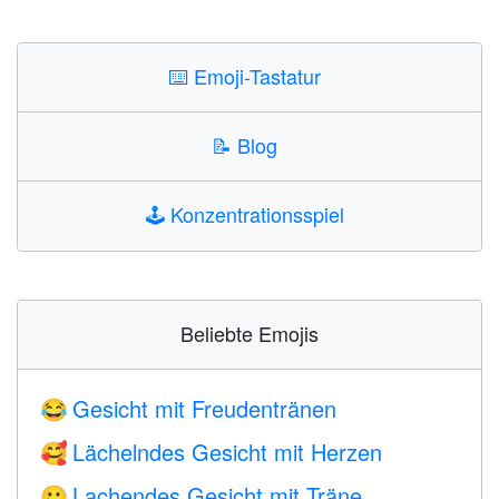
⌨️
Emoji-Tastatur
📝
Blog
🕹️
Konzentrationsspiel
Beliebte Emojis
Gesicht mit Freudentränen
😂
Lächelndes Gesicht mit Herzen
🥰
Lachendes Gesicht mit Träne
🥲