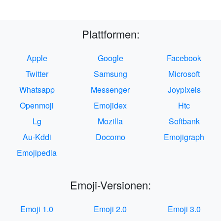
Plattformen:
Apple
Google
Facebook
Twitter
Samsung
Microsoft
Whatsapp
Messenger
Joypixels
Openmoji
Emojidex
Htc
Lg
Mozilla
Softbank
Au-Kddi
Docomo
Emojigraph
Emojipedia
Emoji-Versionen:
Emoji 1.0
Emoji 2.0
Emoji 3.0