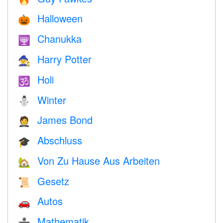
Halloween
🎃
Chanukka
🕎
Harry Potter
🧙
Holi
🕉
Winter
⛄
James Bond
🤵
Abschluss
🎓
Von Zu Hause Aus Arbeiten
🏡
Gesetz
📜
Autos
🚗
Mathematik
➗