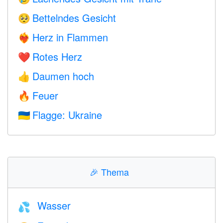
Bettelndes Gesicht
🥺
Herz in Flammen
❤️‍🔥
Rotes Herz
❤️
Daumen hoch
👍
Feuer
🔥
Flagge: Ukraine
🇺🇦
🎉
Thema
Wasser
💦