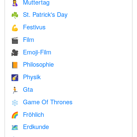
Muttertag
🤱
St. Patrick's Day
☘️
Festivus
💪
Film
🎬
Emoji-Film
🎥
Philosophie
📙
Physik
🌠
Gta
🏃
Game Of Thrones
❄️
Fröhlich
🌈
Erdkunde
🗺