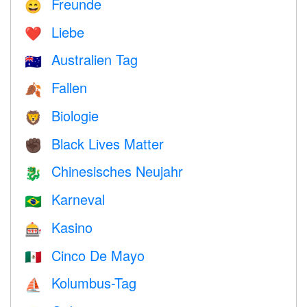
Freunde
😄
Liebe
❤️️
Australien Tag
🇦🇺
Fallen
🍂
Biologie
🦁
Black Lives Matter
✊🏿
Chinesisches Neujahr
🐉
Karneval
🇧🇷
Kasino
🎰
Cinco De Mayo
🇲🇽
Kolumbus-Tag
⛵️