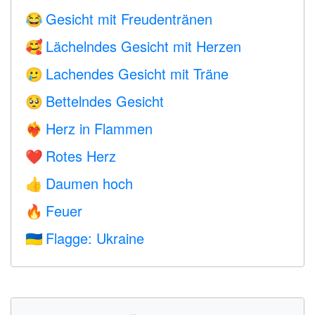
Gesicht mit Freudentränen
😂
Lächelndes Gesicht mit Herzen
🥰
Lachendes Gesicht mit Träne
🥲
Bettelndes Gesicht
🥺
Herz in Flammen
❤️‍🔥
Rotes Herz
❤️
Daumen hoch
👍
Feuer
🔥
Flagge: Ukraine
🇺🇦