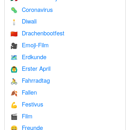
Coronavirus
🦠
Diwali
🕯
Drachenbootfest
🇨🇳
Emoji-Film
🎥
Erdkunde
🗺
Erster April
🙆‍♂️
Fahrradtag
🚴
Fallen
🍂
Festivus
💪
Film
🎬
Freunde
😄