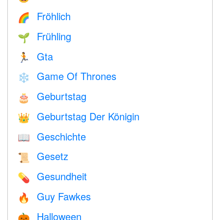
Fröhlich
🌈
Frühling
🌱
Gta
🏃
Game Of Thrones
❄️
Geburtstag
🎂
Geburtstag Der Königin
👑
Geschichte
📖
Gesetz
📜
Gesundheit
💊
Guy Fawkes
🔥
Halloween
🎃