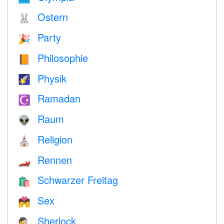
Ostern
🐰
Party
🎉
Philosophie
📙
Physik
🌠
Ramadan
☪️
Raum
👽
Religion
⛪️
Rennen
🏎
Schwarzer Freitag
🛍
Sex
💏
Sherlock
🕵️