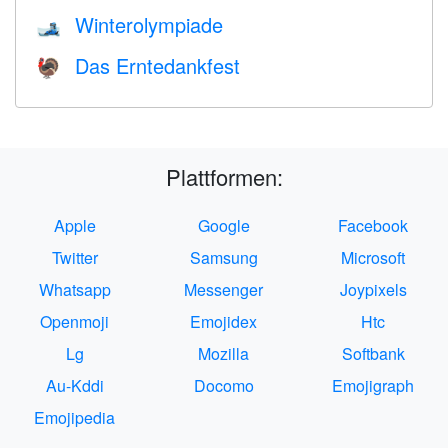
Winterolympiade
🎿
Das Erntedankfest
🦃
Plattformen:
Apple
Google
Facebook
Twitter
Samsung
Microsoft
Whatsapp
Messenger
Joypixels
Openmoji
Emojidex
Htc
Lg
Mozilla
Softbank
Au-Kddi
Docomo
Emojigraph
Emojipedia