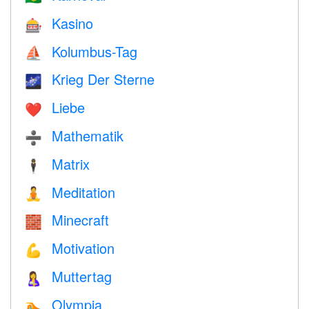
Kasino
🎰
Kolumbus-Tag
⛵️
Krieg Der Sterne
🌌
Liebe
❤️️
Mathematik
➗
Matrix
🕴️
Meditation
🧘
Minecraft
🧱
Motivation
💪
Muttertag
🤱
Olympia
🏊