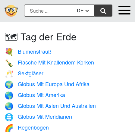
DE
🗺️ Tag der Erde
Blumenstrauß
💐
Flasche Mit Knallendem Korken
🍾
Sektgläser
🥂
Globus Mit Europa Und Afrika
🌍
Globus Mit Amerika
🌎
Globus Mit Asien Und Australien
🌏
Globus Mit Meridianen
🌐
Regenbogen
🌈