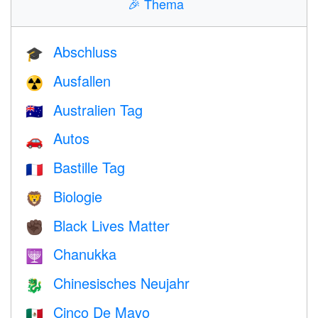
🎉
Thema
Abschluss
🎓
Ausfallen
☢️
Australien Tag
🇦🇺
Autos
🚗
Bastille Tag
🇫🇷
Biologie
🦁
Black Lives Matter
✊🏿
Chanukka
🕎
Chinesisches Neujahr
🐉
Cinco De Mayo
🇲🇽