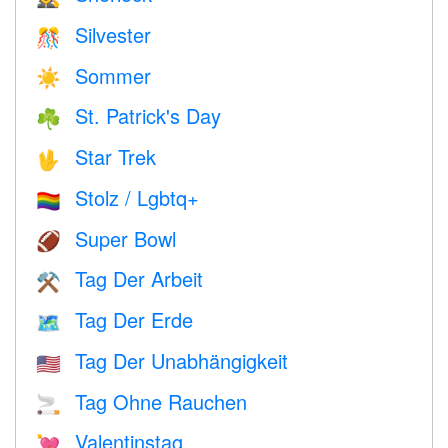
Silvester
🎊
Sommer
☀️
St. Patrick's Day
☘️
Star Trek
🖖
Stolz / Lgbtq+
🏳️‍🌈
Super Bowl
🏈
Tag Der Arbeit
⚒️
Tag Der Erde
🗺️
Tag Der Unabhängigkeit
🇺🇸
Tag Ohne Rauchen
🚬
Valentinstag
💘