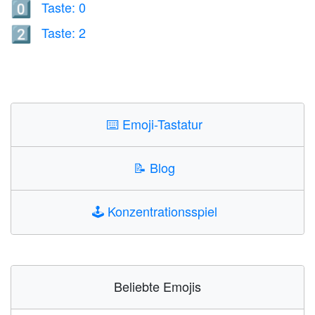
Taste: 0
0️⃣
Taste: 2
2️⃣
⌨️
Emoji-Tastatur
📝
Blog
🕹️
Konzentrationsspiel
Beliebte Emojis