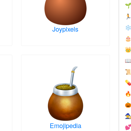


Joypixels
❄








Emojipedia
