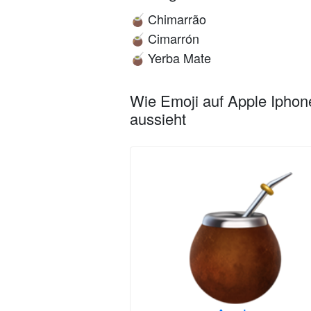
Chimarrão
🧉
Cimarrón
🧉
Yerba Mate
🧉
Wie Emoji auf Apple Iphon
aussieht