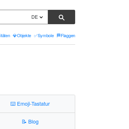
DE
itäten
💎
Objekte
✅
Symbole
🏁
Flaggen
⌨️
Emoji-Tastatur
📝
Blog