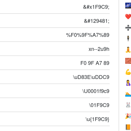

&#x1F9C9;
❤️
&#129481;
%F0%9F%A7%89
🕴
xn--2u9h


F0 9F A7 89

\uD83E\uDDC9

\U0001f9c9

\01F9C9


\u{1F9C9}
