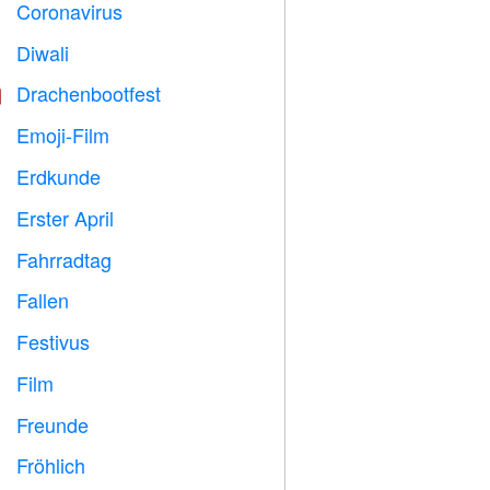
Coronavirus

Diwali

Drachenbootfest

Emoji-Film

Erdkunde

Erster April
️
Fahrradtag

Fallen

Festivus

Film

Freunde

Fröhlich
