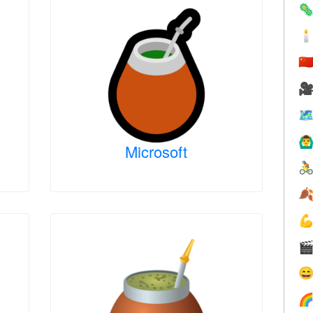


🇨


🙆‍♂
Microsoft





