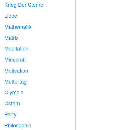
Krieg Der Sterne

Liebe
️
Mathematik
➗
Matrix
️
Meditation

Minecraft

Motivation

Muttertag

Olympia

Ostern

Party

Philosophie
