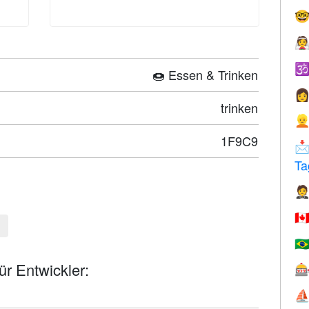



🍩 Essen & Trinken

trinken

1F9C9

Ta

🇨
🇧
r Entwickler:

⛵