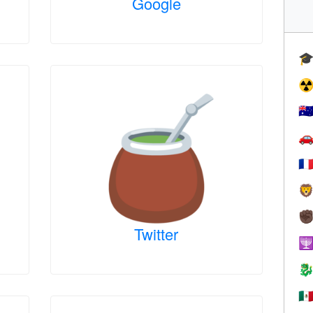
Google

☢
🇦

🇫

✊
Twitter


🇲