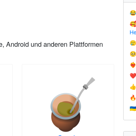


He
e, Android und anderen Plattformen


❤️‍
❤


🇺