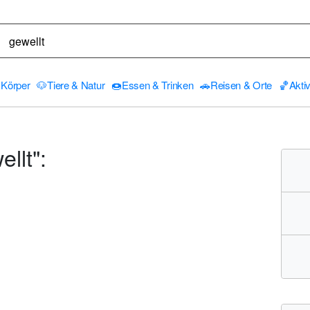
Körper
🐶
Tiere & Natur
🍩
Essen & Trinken
🚗
Reisen & Orte
🏀
Aktiv
llt":