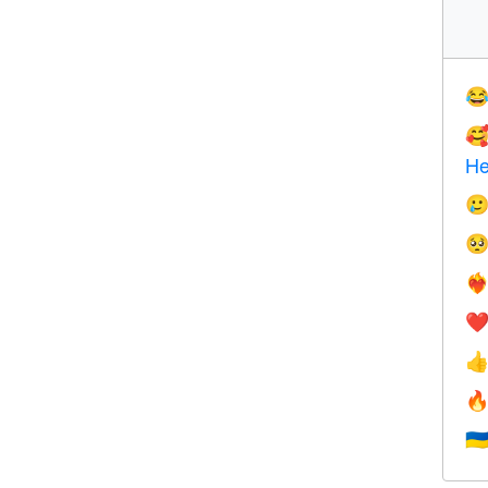


He


❤️‍
❤


🇺