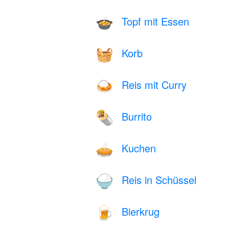
Topf mit Essen
🍲
Korb
🧺
Reis mit Curry
🍛
Burrito
🌯
Kuchen
🥧
Reis in Schüssel
🍚
Bierkrug
🍺