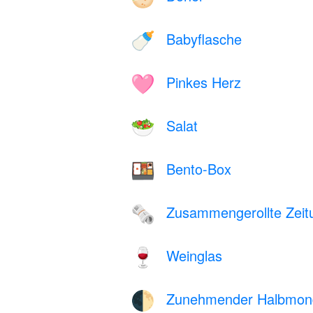
Babyflasche
🍼
Pinkes Herz
🩷
Salat
🥗
Bento-Box
🍱
Zusammengerollte Zeit
🗞️
Weinglas
🍷
Zunehmender Halbmon
🌓