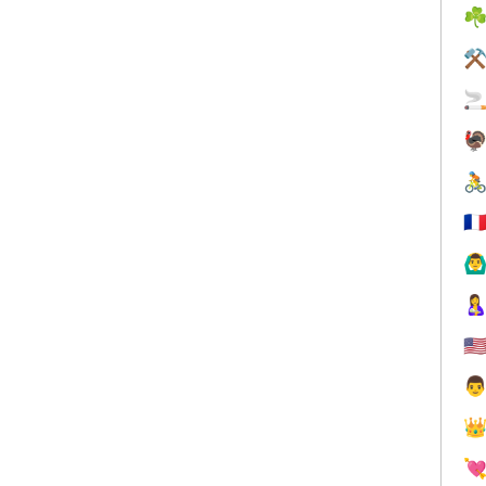
☘
⚒



🇫
🙆‍♂

🇺


