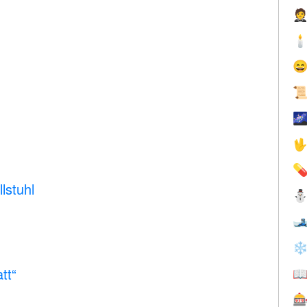







lstuhl

❄
tt“

