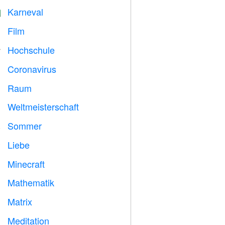
Karneval

Film

Hochschule

Coronavirus

Raum

Weltmeisterschaft
⚽
Sommer
️
Liebe
️
Minecraft

Mathematik
➗
Matrix
️
Meditation
