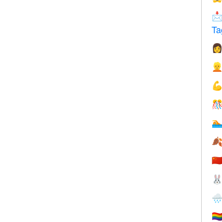

Ta






🇨


🏳️‍