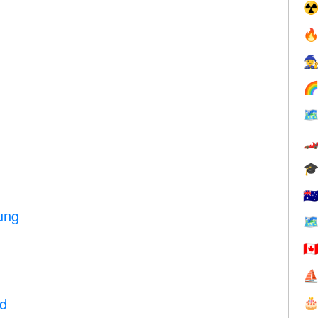
☢






🇦
ung
🗺
🇨
⛵
d
