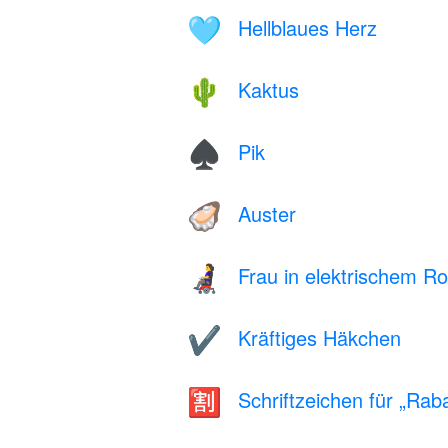
Hellblaues Herz
🩵
Kaktus
🌵
Pik
♠️
Auster
🦪
Frau in elektrischem Rol
👩‍🦼
Kräftiges Häkchen
✔️
Schriftzeichen für „Raba
🈹