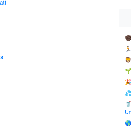
att
✊

es





Un
