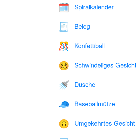
Spiralkalender
🗓️
Beleg
🧾
Konfettiball
🎊
Schwindeliges Gesicht
🥴
Dusche
🚿
Baseballmütze
🧢
Umgekehrtes Gesicht
🙃