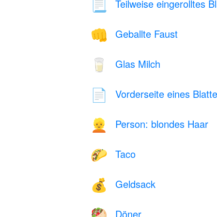
Teilweise eingerolltes Bl
📃
Geballte Faust
👊
Glas Milch
🥛
Vorderseite eines Blatt
📄
Person: blondes Haar
👱
Taco
🌮
Geldsack
💰
Döner
🥙