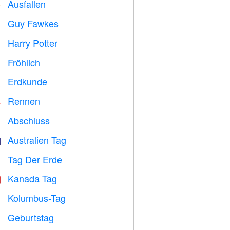
Ausfallen
️
Guy Fawkes

Harry Potter

Fröhlich

Erdkunde

Rennen

Abschluss

Australien Tag

Tag Der Erde
️
Kanada Tag

Kolumbus-Tag
️
Geburtstag
