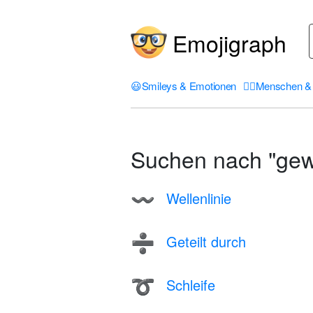
Emojigraph
😃
Smileys & Emotionen
🤦‍♀️
Menschen & 
Suchen nach "gewe
Wellenlinie
〰️
Geteilt durch
➗
Schleife
➰