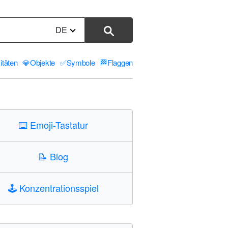
DE
itäten
💎
Objekte
✅
Symbole
🏁
Flaggen
⌨️
Emoji-Tastatur
📝
Blog
🕹️
Konzentrationsspiel