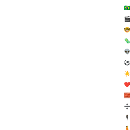
🇧




☀
❤️

🕴
