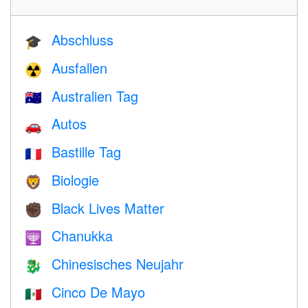
Abschluss
🎓
Ausfallen
☢️
Australien Tag
🇦🇺
Autos
🚗
Bastille Tag
🇫🇷
Biologie
🦁
Black Lives Matter
✊🏿
Chanukka
🕎
Chinesisches Neujahr
🐉
Cinco De Mayo
🇲🇽