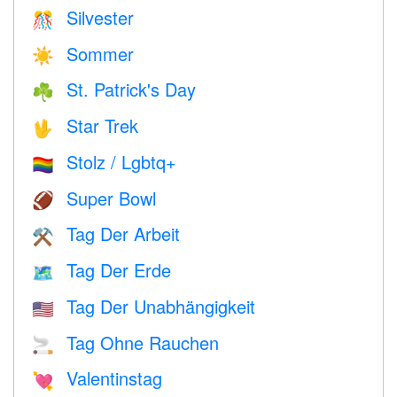
Silvester
🎊
Sommer
☀️
St. Patrick's Day
☘️
Star Trek
🖖
Stolz / Lgbtq+
🏳️‍🌈
Super Bowl
🏈
Tag Der Arbeit
⚒️
Tag Der Erde
🗺️
Tag Der Unabhängigkeit
🇺🇸
Tag Ohne Rauchen
🚬
Valentinstag
💘