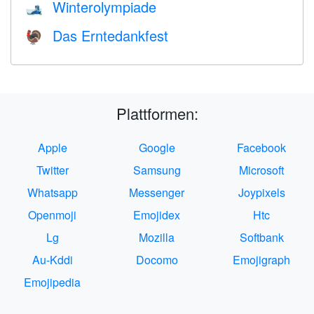
Winterolympiade
🎿
Das Erntedankfest
🦃
Plattformen:
Apple
Google
Facebook
Twitter
Samsung
Microsoft
Whatsapp
Messenger
Joypixels
Openmoji
Emojidex
Htc
Lg
Mozilla
Softbank
Au-Kddi
Docomo
Emojigraph
Emojipedia