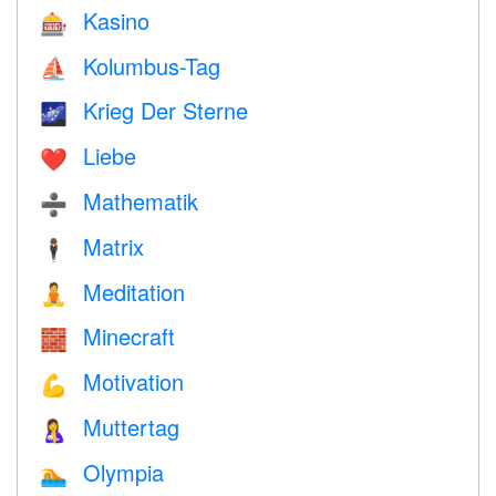
Kasino
🎰
Kolumbus-Tag
⛵️
Krieg Der Sterne
🌌
Liebe
❤️️
Mathematik
➗
Matrix
🕴️
Meditation
🧘
Minecraft
🧱
Motivation
💪
Muttertag
🤱
Olympia
🏊