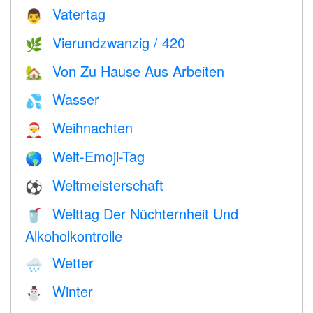
Vatertag
👨
Vierundzwanzig / 420
🌿
Von Zu Hause Aus Arbeiten
🏡
Wasser
💦
Weihnachten
🎅
Welt-Emoji-Tag
🌎
Weltmeisterschaft
⚽
Welttag Der Nüchternheit Und
🥤
Alkoholkontrolle
Wetter
🌧
Winter
⛄