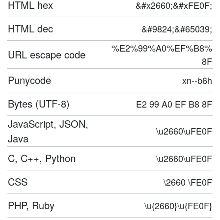
HTML hex
&#x2660;&#xFE0F;
HTML dec
&#9824;&#65039;
%E2%99%A0%EF%B8%
URL escape code
8F
Punycode
xn--b6h
Bytes (UTF-8)
E2 99 A0 EF B8 8F
JavaScript, JSON,
\u2660\uFE0F
Java
C, C++, Python
\u2660\uFE0F
CSS
\2660 \FE0F
PHP, Ruby
\u{2660}\u{FE0F}