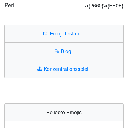
Perl
\x{2660}\x{FE0F}
⌨️
Emoji-Tastatur
📝
Blog
🕹️
Konzentrationsspiel
Beliebte Emojis