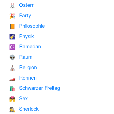
Ostern
🐰
Party
🎉
Philosophie
📙
Physik
🌠
Ramadan
☪️
Raum
👽
Religion
⛪️
Rennen
🏎
Schwarzer Freitag
🛍
Sex
💏
Sherlock
🕵️