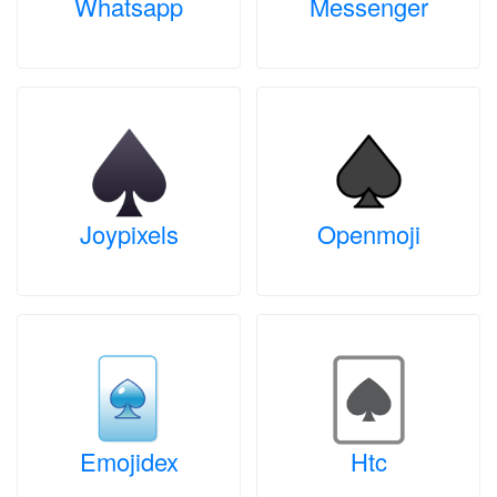
Whatsapp
Messenger
Joypixels
Openmoji
Emojidex
Htc