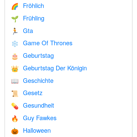
Fröhlich
🌈
Frühling
🌱
Gta
🏃
Game Of Thrones
❄️
Geburtstag
🎂
Geburtstag Der Königin
👑
Geschichte
📖
Gesetz
📜
Gesundheit
💊
Guy Fawkes
🔥
Halloween
🎃