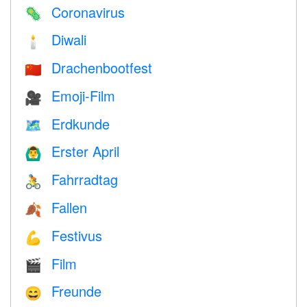
Coronavirus
🦠
Diwali
🕯
Drachenbootfest
🇨🇳
Emoji-Film
🎥
Erdkunde
🗺
Erster April
🙆‍♂️
Fahrradtag
🚴
Fallen
🍂
Festivus
💪
Film
🎬
Freunde
😄