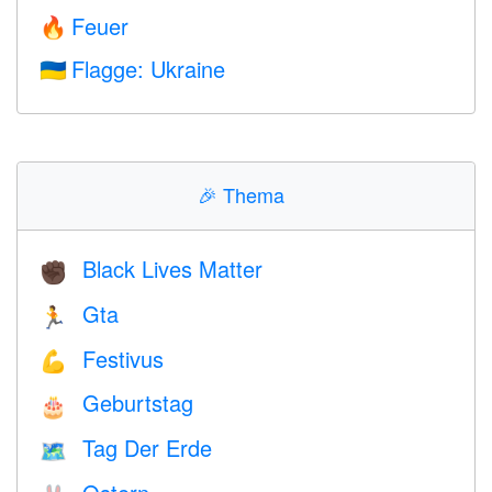
Feuer
🔥
Flagge: Ukraine
🇺🇦
🎉
Thema
Black Lives Matter
✊🏿
Gta
🏃
Festivus
💪
Geburtstag
🎂
Tag Der Erde
🗺️