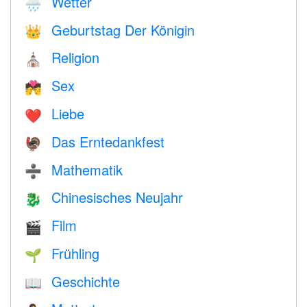
Wetter
🌧
Geburtstag Der Königin
👑
Religion
⛪️
Sex
💏
Liebe
❤️️
Das Erntedankfest
🦃
Mathematik
➗
Chinesisches Neujahr
🐉
Film
🎬
Frühling
🌱
Geschichte
📖