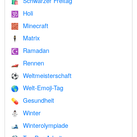
Schwarzer Freitag
🛍
Holi
🕉
Minecraft
🧱
Matrix
🕴️
Ramadan
☪️
Rennen
🏎
Weltmeisterschaft
⚽
Welt-Emoji-Tag
🌎
Gesundheit
💊
Winter
⛄
Winterolympiade
🎿