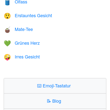
Ölfass
🛢️
Erstauntes Gesicht
😲
Mate-Tee
🧉
Grünes Herz
💚
Irres Gesicht
🤪
⌨️
Emoji-Tastatur
📝
Blog