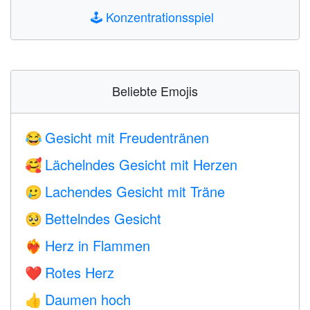
🕹️
Konzentrationsspiel
Beliebte Emojis
Gesicht mit Freudentränen
😂
Lächelndes Gesicht mit Herzen
🥰
Lachendes Gesicht mit Träne
🥲
Bettelndes Gesicht
🥺
Herz in Flammen
❤️‍🔥
Rotes Herz
❤️
Daumen hoch
👍