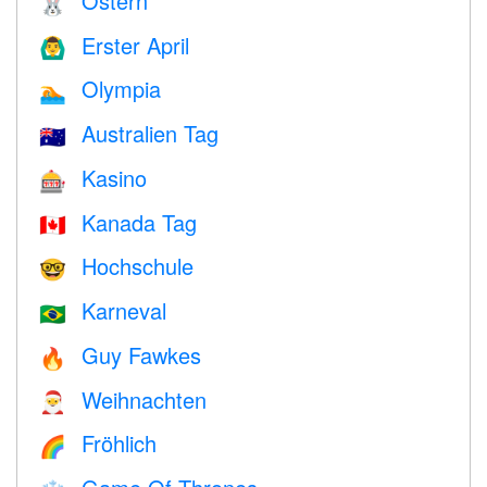
Ostern
🐰
Erster April
🙆‍♂️
Olympia
🏊
Australien Tag
🇦🇺
Kasino
🎰
Kanada Tag
🇨🇦
Hochschule
🤓
Karneval
🇧🇷
Guy Fawkes
🔥
Weihnachten
🎅
Fröhlich
🌈