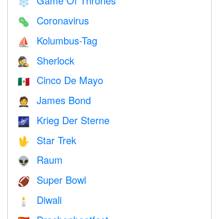
Game Of Thrones
❄️
Coronavirus
🦠
Kolumbus-Tag
⛵️
Sherlock
🕵️
Cinco De Mayo
🇲🇽
James Bond
🤵
Krieg Der Sterne
🌌
Star Trek
🖖
Raum
👽
Super Bowl
🏈
Diwali
🕯