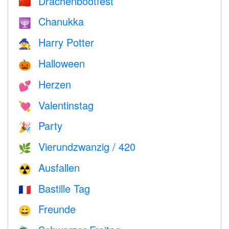
Drachenbootfest
🇨🇳
Chanukka
🕎
Harry Potter
🧙
Halloween
🎃
Herzen
💕
Valentinstag
💘
Party
🎉
Vierundzwanzig / 420
🌿
Ausfallen
☢️
Bastille Tag
🇫🇷
Freunde
😄