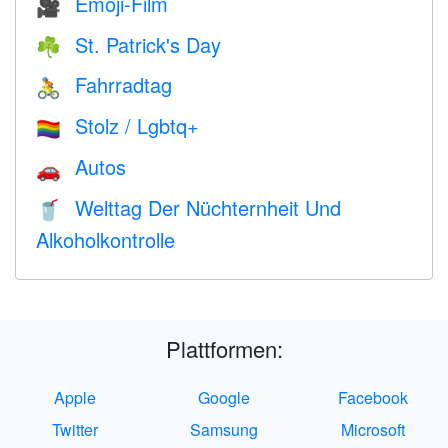
Emoji-Film
🎥
St. Patrick's Day
☘️
Fahrradtag
🚴
Stolz / Lgbtq+
🏳️‍🌈
Autos
🚗
Welttag Der Nüchternheit Und
🥤
Alkoholkontrolle
Plattformen:
Apple
Google
Facebook
Twitter
Samsung
Microsoft