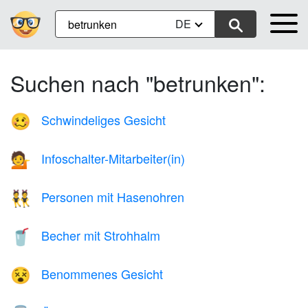
DE
Suchen nach "betrunken":
Schwindeliges Gesicht
🥴
Infoschalter-Mitarbeiter(in)
💁
Personen mit Hasenohren
👯
Becher mit Strohhalm
🥤
Benommenes Gesicht
😵