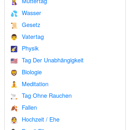
Muttertag
🤱
Wasser
💦
Gesetz
📜
Vatertag
👨
Physik
🌠
Tag Der Unabhängigkeit
🇺🇸
Biologie
🦁
Meditation
🧘
Tag Ohne Rauchen
🚬
Fallen
🍂
Hochzeit / Ehe
👰