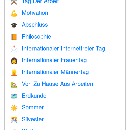
Tag Der Arbeit
⚒️
Motivation
💪
Abschluss
🎓
Philosophie
📙
Internationaler Internetfreier Tag
📩
Internationaler Frauentag
👩
Internationaler Männertag
👱
Von Zu Hause Aus Arbeiten
🏡
Erdkunde
🗺
Sommer
☀️
Silvester
🎊