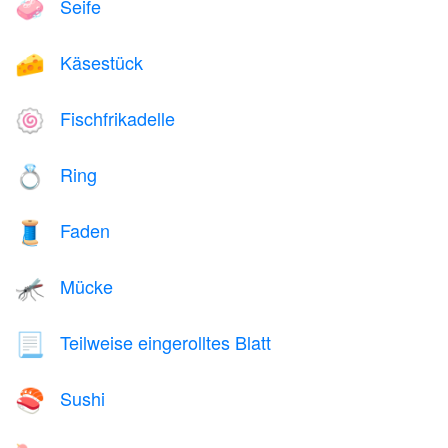
Seife
🧼
Käsestück
🧀
Fischfrikadelle
🍥
Ring
💍
Faden
🧵
Mücke
🦟
Teilweise eingerolltes Blatt
📃
Sushi
🍣