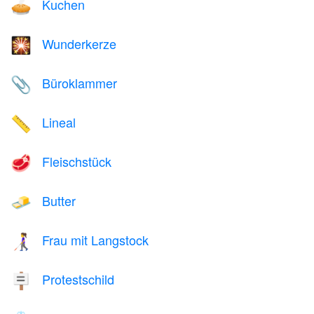
Kuchen
🥧
Wunderkerze
🎇
Büroklammer
📎
Lineal
📏
Fleischstück
🥩
Butter
🧈
Frau mit Langstock
👩‍🦯
Protestschild
🪧