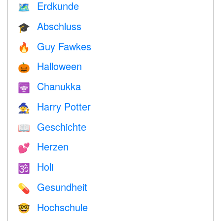
Erdkunde
🗺
Abschluss
🎓
Guy Fawkes
🔥
Halloween
🎃
Chanukka
🕎
Harry Potter
🧙
Geschichte
📖
Herzen
💕
Holi
🕉
Gesundheit
💊
Hochschule
🤓