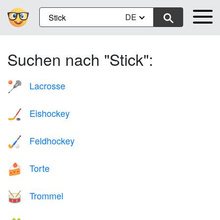
DE
Suchen nach "Stick":
Lacrosse
🥍
Eishockey
🏒
Feldhockey
🏑
Torte
🍰
Trommel
🥁