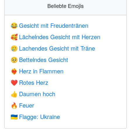
Beliebte Emojis
Gesicht mit Freudentränen
😂
Lächelndes Gesicht mit Herzen
🥰
Lachendes Gesicht mit Träne
🥲
Bettelndes Gesicht
🥺
Herz in Flammen
❤️‍🔥
Rotes Herz
❤️
Daumen hoch
👍
Feuer
🔥
Flagge: Ukraine
🇺🇦