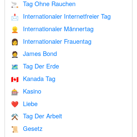
Tag Ohne Rauchen
🚬
Internationaler Internetfreier Tag
📩
Internationaler Männertag
👱
Internationaler Frauentag
👩
James Bond
🤵
Tag Der Erde
🗺️
Kanada Tag
🇨🇦
Kasino
🎰
Liebe
❤️️
Tag Der Arbeit
⚒️
Gesetz
📜