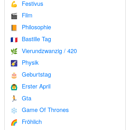
Festivus
💪
Film
🎬
Philosophie
📙
Bastille Tag
🇫🇷
Vierundzwanzig / 420
🌿
Physik
🌠
Geburtstag
🎂
Erster April
🙆‍♂️
Gta
🏃
Game Of Thrones
❄️
Fröhlich
🌈