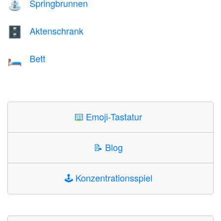
Springbrunnen
⛲
Aktenschrank
🗄️
Bett
🛏️
⌨️
Emoji-Tastatur
📝
Blog
🕹️
Konzentrationsspiel