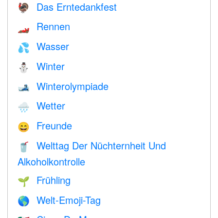
Das Erntedankfest
🦃
Rennen
🏎
Wasser
💦
Winter
⛄
Winterolympiade
🎿
Wetter
🌧
Freunde
😄
Welttag Der Nüchternheit Und
🥤
Alkoholkontrolle
Frühling
🌱
Welt-Emoji-Tag
🌎