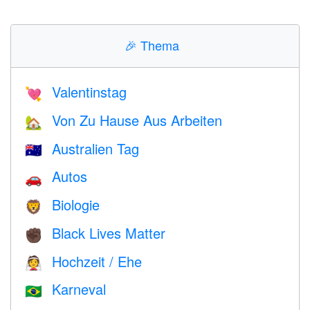
🎉
Thema
Valentinstag
💘
Von Zu Hause Aus Arbeiten
🏡
Australien Tag
🇦🇺
Autos
🚗
Biologie
🦁
Black Lives Matter
✊🏿
Hochzeit / Ehe
👰
Karneval
🇧🇷