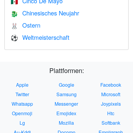
Cinco De Mayo
🇲🇽
Chinesisches Neujahr
🐉
Ostern
🐰
Weltmeisterschaft
⚽
Plattformen:
Apple
Google
Facebook
Twitter
Samsung
Microsoft
Whatsapp
Messenger
Joypixels
Openmoji
Emojidex
Htc
Lg
Mozilla
Softbank
Au-Kddi
Docomo
Emojigraph