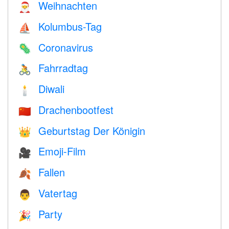
Weihnachten
🎅
Kolumbus-Tag
⛵️
Coronavirus
🦠
Fahrradtag
🚴
Diwali
🕯
Drachenbootfest
🇨🇳
Geburtstag Der Königin
👑
Emoji-Film
🎥
Fallen
🍂
Vatertag
👨
Party
🎉