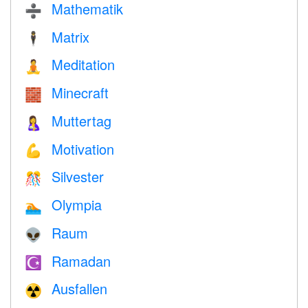
Mathematik
➗
Matrix
🕴️
Meditation
🧘
Minecraft
🧱
Muttertag
🤱
Motivation
💪
Silvester
🎊
Olympia
🏊
Raum
👽
Ramadan
☪️
Ausfallen
☢️