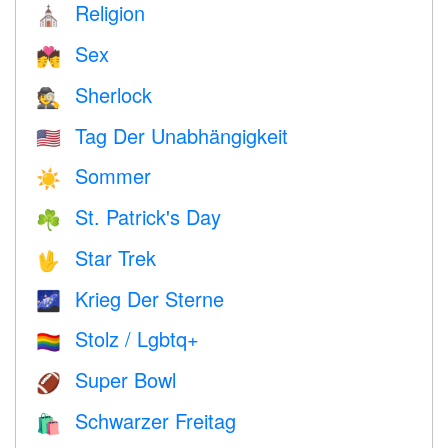
Religion
⛪️
Sex
💏
Sherlock
🕵️
Tag Der Unabhängigkeit
🇺🇸
Sommer
☀️
St. Patrick's Day
☘️
Star Trek
🖖
Krieg Der Sterne
🌌
Stolz / Lgbtq+
🏳️‍🌈
Super Bowl
🏈
Schwarzer Freitag
🛍