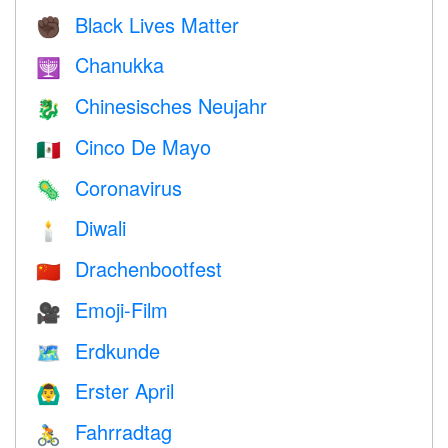
Black Lives Matter
✊🏿
Chanukka
🕎
Chinesisches Neujahr
🐉
Cinco De Mayo
🇲🇽
Coronavirus
🦠
Diwali
🕯
Drachenbootfest
🇨🇳
Emoji-Film
🎥
Erdkunde
🗺
Erster April
🙆‍♂️
Fahrradtag
🚴