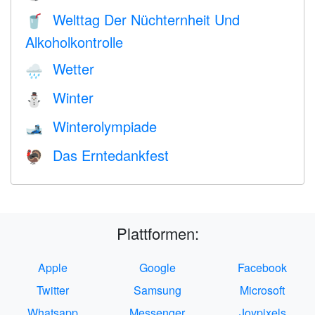
Welttag Der Nüchternheit Und
🥤
Alkoholkontrolle
Wetter
🌧
Winter
⛄
Winterolympiade
🎿
Das Erntedankfest
🦃
Plattformen:
Apple
Google
Facebook
Twitter
Samsung
Microsoft
Whatsapp
Messenger
Joypixels