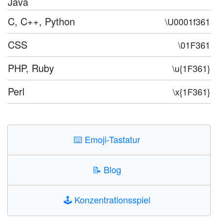
Java
C, C++, Python
\U0001f361
CSS
\01F361
PHP, Ruby
\u{1F361}
Perl
\x{1F361}
⌨️
Emoji-Tastatur
📝
Blog
🕹️
Konzentrationsspiel