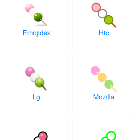
Emojidex
Htc
Lg
Mozilla