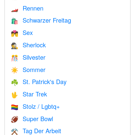
Rennen
🏎
Schwarzer Freitag
🛍
Sex
💏
Sherlock
🕵️
Silvester
🎊
Sommer
☀️
St. Patrick's Day
☘️
Star Trek
🖖
Stolz / Lgbtq+
🏳️‍🌈
Super Bowl
🏈
Tag Der Arbeit
⚒️