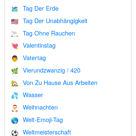
Tag Der Erde
🗺️
Tag Der Unabhängigkeit
🇺🇸
Tag Ohne Rauchen
🚬
Valentinstag
💘
Vatertag
👨
Vierundzwanzig / 420
🌿
Von Zu Hause Aus Arbeiten
🏡
Wasser
💦
Weihnachten
🎅
Welt-Emoji-Tag
🌎
Weltmeisterschaft
⚽