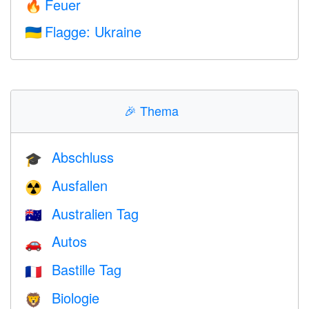
Feuer
🔥
Flagge: Ukraine
🇺🇦
🎉
Thema
Abschluss
🎓
Ausfallen
☢️
Australien Tag
🇦🇺
Autos
🚗
Bastille Tag
🇫🇷
Biologie
🦁