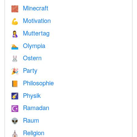
Minecraft
🧱
Motivation
💪
Muttertag
🤱
Olympia
🏊
Ostern
🐰
Party
🎉
Philosophie
📙
Physik
🌠
Ramadan
☪️
Raum
👽
Religion
⛪️