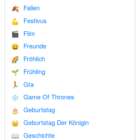
Fallen
🍂
Festivus
💪
Film
🎬
Freunde
😄
Fröhlich
🌈
Frühling
🌱
Gta
🏃
Game Of Thrones
❄️
Geburtstag
🎂
Geburtstag Der Königin
👑
Geschichte
📖