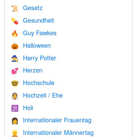
Gesetz
📜
Gesundheit
💊
Guy Fawkes
🔥
Halloween
🎃
Harry Potter
🧙
Herzen
💕
Hochschule
🤓
Hochzeit / Ehe
👰
Holi
🕉
Internationaler Frauentag
👩
Internationaler Männertag
👱