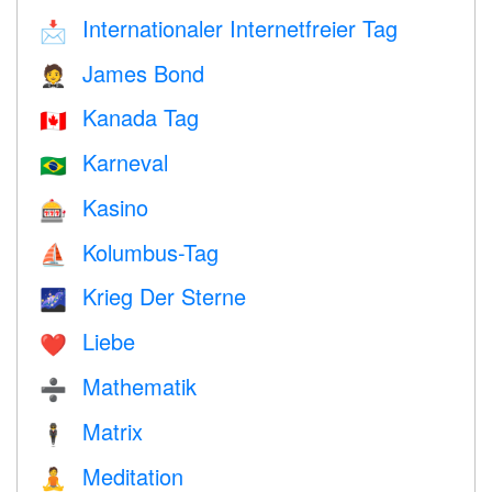
Internationaler Internetfreier Tag
📩
James Bond
🤵
Kanada Tag
🇨🇦
Karneval
🇧🇷
Kasino
🎰
Kolumbus-Tag
⛵️
Krieg Der Sterne
🌌
Liebe
❤️️
Mathematik
➗
Matrix
🕴️
Meditation
🧘