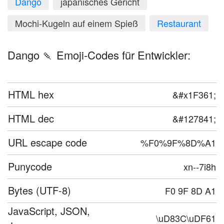
Dango
japanisches Gericht
Mochi-Kugeln auf einem Spieß
Restaurant
Dango 🍡 Emoji-Codes für Entwickler:
HTML hex
&#x1F361;
HTML dec
&#127841;
URL escape code
%F0%9F%8D%A1
Punycode
xn--7i8h
Bytes (UTF-8)
F0 9F 8D A1
JavaScript, JSON,
\uD83C\uDF61