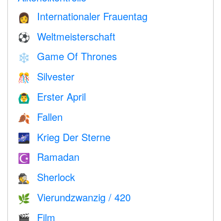
Internationaler Frauentag
👩
Weltmeisterschaft
⚽
Game Of Thrones
❄️
Silvester
🎊
Erster April
🙆‍♂️
Fallen
🍂
Krieg Der Sterne
🌌
Ramadan
☪️
Sherlock
🕵️
Vierundzwanzig / 420
🌿
Film
🎬