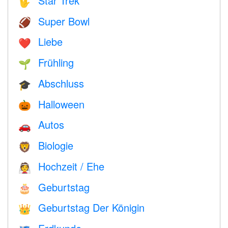
Star Trek
🖖
Super Bowl
🏈
Liebe
❤️️
Frühling
🌱
Abschluss
🎓
Halloween
🎃
Autos
🚗
Biologie
🦁
Hochzeit / Ehe
👰
Geburtstag
🎂
Geburtstag Der Königin
👑