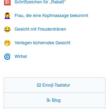
Schriftzeichen für „Rabatt“
🈹
Frau, die eine Kopfmassage bekommt
💆‍♀️
Gesicht mit Freudentränen
😂
Verlegen kicherndes Gesicht
🤭
Wirbel
🌀
⌨️
Emoji-Tastatur
📝
Blog