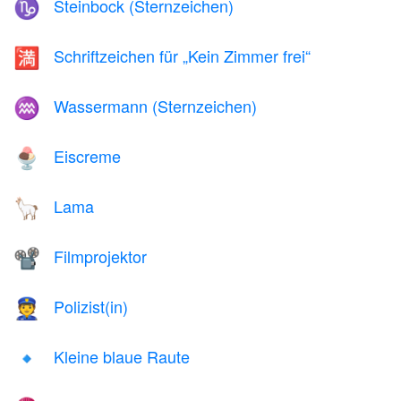
Steinbock (Sternzeichen)
♑
Schriftzeichen für „Kein Zimmer frei“
🈵
Wassermann (Sternzeichen)
♒
Eiscreme
🍨
Lama
🦙
Filmprojektor
📽️
Polizist(in)
👮
Kleine blaue Raute
🔹