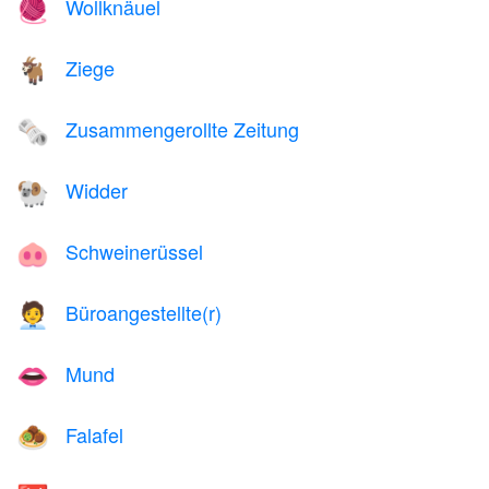
Wollknäuel
🧶
Ziege
🐐
Zusammengerollte Zeitung
🗞️
Widder
🐏
Schweinerüssel
🐽
Büroangestellte(r)
🧑‍💼
Mund
👄
Falafel
🧆