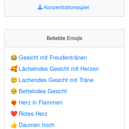
🕹️
Konzentrationsspiel
Beliebte Emojis
Gesicht mit Freudentränen
😂
Lächelndes Gesicht mit Herzen
🥰
Lachendes Gesicht mit Träne
🥲
Bettelndes Gesicht
🥺
Herz in Flammen
❤️‍🔥
Rotes Herz
❤️
Daumen hoch
👍