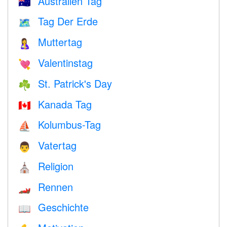
Australien Tag
🇦🇺
Tag Der Erde
🗺️
Muttertag
🤱
Valentinstag
💘
St. Patrick's Day
☘️
Kanada Tag
🇨🇦
Kolumbus-Tag
⛵️
Vatertag
👨
Religion
⛪️
Rennen
🏎
Geschichte
📖