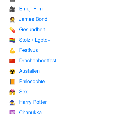
Emoji-Film
🎥
James Bond
🤵
Gesundheit
💊
Stolz / Lgbtq+
🏳️‍🌈
Festivus
💪
Drachenbootfest
🇨🇳
Ausfallen
☢️
Philosophie
📙
Sex
💏
Harry Potter
🧙
Chanukka
🕎