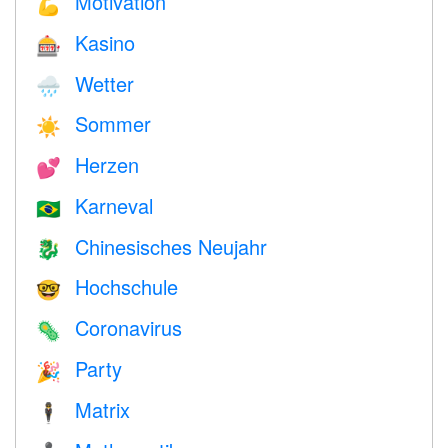
Motivation
💪
Kasino
🎰
Wetter
🌧
Sommer
☀️
Herzen
💕
Karneval
🇧🇷
Chinesisches Neujahr
🐉
Hochschule
🤓
Coronavirus
🦠
Party
🎉
Matrix
🕴️