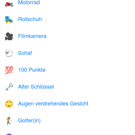
Motorrad
🏍️
Rollschuh
🛼
Filmkamera
🎥
Schaf
🐑
100 Punkte
💯
Alter Schlüssel
🗝️
Augen verdrehendes Gesicht
🙄
Golfer(in)
🏌️