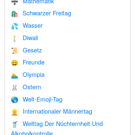
Mathematik
➗
Schwarzer Freitag
🛍
Wasser
💦
Diwali
🕯
Gesetz
📜
Freunde
😄
Olympia
🏊
Ostern
🐰
Welt-Emoji-Tag
🌎
Internationaler Männertag
👱
Welttag Der Nüchternheit Und
🥤
Alkoholkontrolle