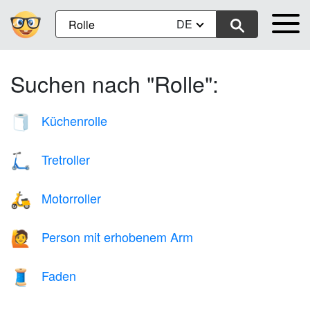
DE
Suchen nach "Rolle":
Küchenrolle
🧻
Tretroller
🛴
Motorroller
🛵
Person mit erhobenem Arm
🙋
Faden
🧵