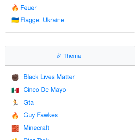
Feuer
🔥
Flagge: Ukraine
🇺🇦
🎉
Thema
Black Lives Matter
✊🏿
Cinco De Mayo
🇲🇽
Gta
🏃
Guy Fawkes
🔥
Minecraft
🧱