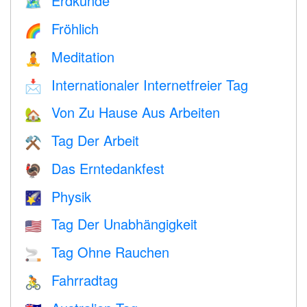
Erdkunde
🗺
Fröhlich
🌈
Meditation
🧘
Internationaler Internetfreier Tag
📩
Von Zu Hause Aus Arbeiten
🏡
Tag Der Arbeit
⚒️
Das Erntedankfest
🦃
Physik
🌠
Tag Der Unabhängigkeit
🇺🇸
Tag Ohne Rauchen
🚬
Fahrradtag
🚴