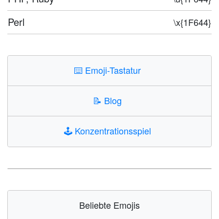
Perl
\x{1F644}
⌨️
Emoji-Tastatur
📝
Blog
🕹️
Konzentrationsspiel
Beliebte Emojis