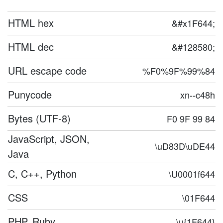
HTML hex
&#x1F644;
HTML dec
&#128580;
URL escape code
%F0%9F%99%84
Punycode
xn--c48h
Bytes (UTF-8)
F0 9F 99 84
JavaScript, JSON,
\uD83D\uDE44
Java
C, C++, Python
\U0001f644
CSS
\01F644
PHP, Ruby
\u{1F644}