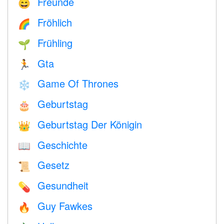
Freunde
😄
Fröhlich
🌈
Frühling
🌱
Gta
🏃
Game Of Thrones
❄️
Geburtstag
🎂
Geburtstag Der Königin
👑
Geschichte
📖
Gesetz
📜
Gesundheit
💊
Guy Fawkes
🔥