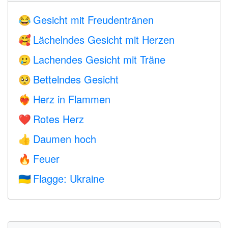
Gesicht mit Freudentränen
😂
Lächelndes Gesicht mit Herzen
🥰
Lachendes Gesicht mit Träne
🥲
Bettelndes Gesicht
🥺
Herz in Flammen
❤️‍🔥
Rotes Herz
❤️
Daumen hoch
👍
Feuer
🔥
Flagge: Ukraine
🇺🇦