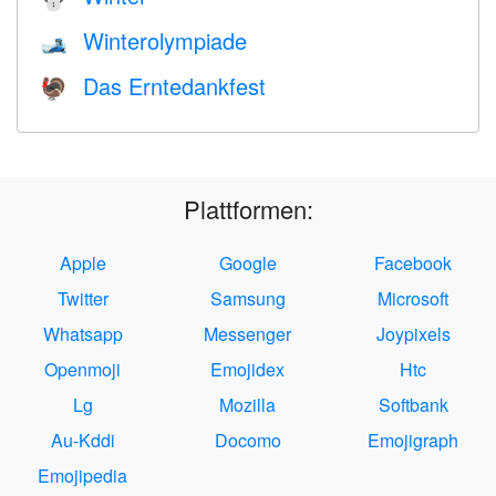
Winterolympiade
🎿
Das Erntedankfest
🦃
Plattformen:
Apple
Google
Facebook
Twitter
Samsung
Microsoft
Whatsapp
Messenger
Joypixels
Openmoji
Emojidex
Htc
Lg
Mozilla
Softbank
Au-Kddi
Docomo
Emojigraph
Emojipedia