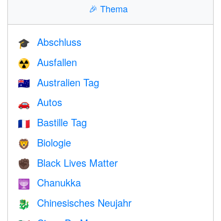
🎉
Thema
Abschluss
🎓
Ausfallen
☢️
Australien Tag
🇦🇺
Autos
🚗
Bastille Tag
🇫🇷
Biologie
🦁
Black Lives Matter
✊🏿
Chanukka
🕎
Chinesisches Neujahr
🐉