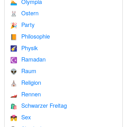
Olympia
🏊
Ostern
🐰
Party
🎉
Philosophie
📙
Physik
🌠
Ramadan
☪️
Raum
👽
Religion
⛪️
Rennen
🏎
Schwarzer Freitag
🛍
Sex
💏