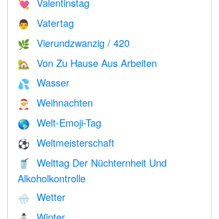
Valentinstag
💘
Vatertag
👨
Vierundzwanzig / 420
🌿
Von Zu Hause Aus Arbeiten
🏡
Wasser
💦
Weihnachten
🎅
Welt-Emoji-Tag
🌎
Weltmeisterschaft
⚽
Welttag Der Nüchternheit Und
🥤
Alkoholkontrolle
Wetter
🌧
Winter
⛄