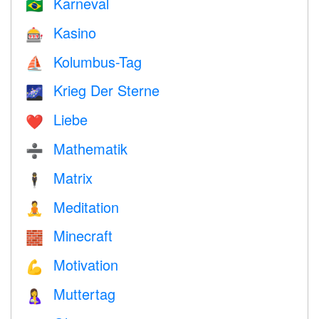
Karneval
🇧🇷
Kasino
🎰
Kolumbus-Tag
⛵️
Krieg Der Sterne
🌌
Liebe
❤️️
Mathematik
➗
Matrix
🕴️
Meditation
🧘
Minecraft
🧱
Motivation
💪
Muttertag
🤱