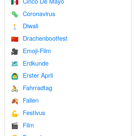
Cinco De Mayo
🇲🇽
Coronavirus
🦠
Diwali
🕯
Drachenbootfest
🇨🇳
Emoji-Film
🎥
Erdkunde
🗺
Erster April
🙆‍♂️
Fahrradtag
🚴
Fallen
🍂
Festivus
💪
Film
🎬