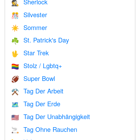
Sherlock
🕵️
Silvester
🎊
Sommer
☀️
St. Patrick's Day
☘️
Star Trek
🖖
Stolz / Lgbtq+
🏳️‍🌈
Super Bowl
🏈
Tag Der Arbeit
⚒️
Tag Der Erde
🗺️
Tag Der Unabhängigkeit
🇺🇸
Tag Ohne Rauchen
🚬