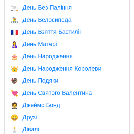
День Без Паління
🚬
День Велосипеда
🚴
День Взяття Бастилії
🇫🇷
День Матері
🤱
День Народження
🎂
День Народження Королеви
👑
День Подяки
🦃
День Святого Валентина
💘
Джеймс Бонд
🤵
Друзі
😄
Дівалі
🕯