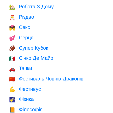
Робота З Дому
🏡
Різдво
🎅
Секс
💏
Серця
💕
Супер Кубок
🏈
Сінко Де Майо
🇲🇽
Тачки
🚗
Фестиваль Човнів-Драконів
🇨🇳
Фестивус
💪
Фізика
🌠
Філософія
📙