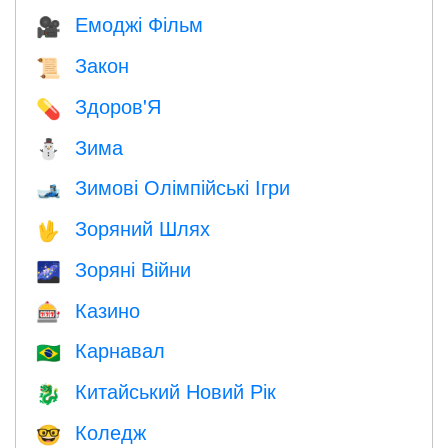
Емоджі Фільм
🎥
Закон
📜
Здоров'Я
💊
Зима
⛄
Зимові Олімпійські Ігри
🎿
Зоряний Шлях
🖖
Зоряні Війни
🌌
Казино
🎰
Карнавал
🇧🇷
Китайський Новий Рік
🐉
Коледж
🤓