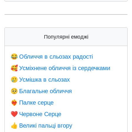
Популярні емоджі
Обличчя в сльозах радості
😂
Усміхнене обличчя із сердечками
🥰
Усмішка в сльозах
🥲
Благальне обличчя
🥺
Палке серце
❤️‍🔥
Червоне Серце
❤️
Великі пальці вгору
👍