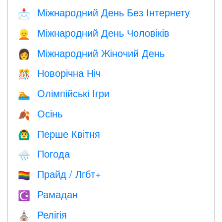
Міжнародний День Без Інтернету
📩
Міжнародний День Чоловіків
👱
Міжнародний Жіночий День
👩
Новорічна Ніч
🎊
Олімпійські Ігри
🏊
Осінь
🍂
Перше Квітня
🙆‍♂️
Погода
🌧
Прайд / Лгбт+
🏳️‍🌈
Рамадан
☪️
Релігія
⛪️