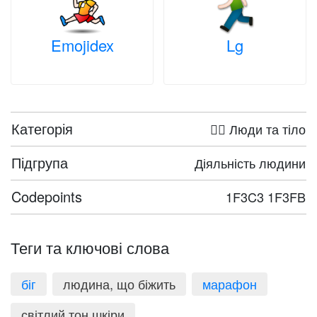
Emojidex
Lg
Категорія
🤦‍♀️ Люди та тіло
Підгрупа
Діяльність людини
Codepoints
1F3C3 1F3FB
Теги та ключові слова
біг
людина, що біжить
марафон
світлий тон шкіри