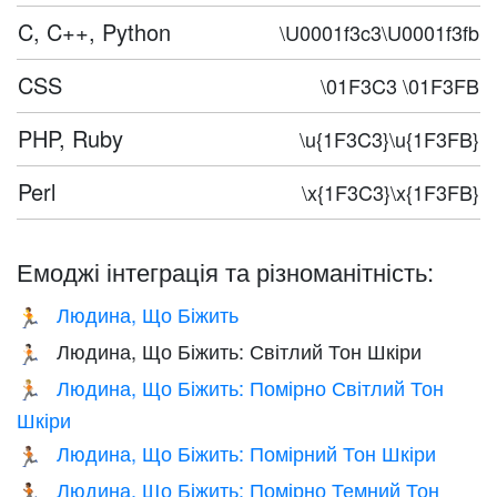
C, C++, Python
\U0001f3c3\U0001f3fb
CSS
\01F3C3 \01F3FB
PHP, Ruby
\u{1F3C3}\u{1F3FB}
Perl
\x{1F3C3}\x{1F3FB}
Емоджі інтеграція та різноманітність:
Людина, Що Біжить
🏃
Людина, Що Біжить: Світлий Тон Шкіри
🏃🏻
Людина, Що Біжить: Помірно Світлий Тон
🏃🏼
Шкіри
Людина, Що Біжить: Помірний Тон Шкіри
🏃🏽
Людина, Що Біжить: Помірно Темний Тон
🏃🏾