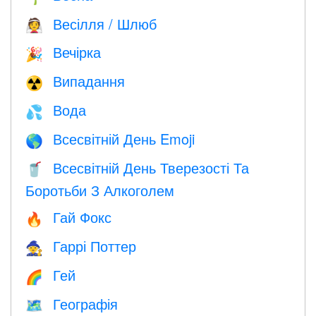
Весілля / Шлюб
👰
Вечірка
🎉
Випадання
☢️
Вода
💦
Всесвітній День Emoji
🌎
Всесвітній День Тверезості Та
🥤
Боротьби З Алкоголем
Гай Фокс
🔥
Гаррі Поттер
🧙
Гей
🌈
Географія
🗺