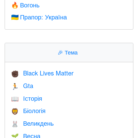
Вогонь
🔥
Прапор: Україна
🇺🇦
🎉
Тема
Black Lives Matter
✊🏿
Gta
🏃
Історія
📖
Біологія
🦁
Великдень
🐰
Весна
🌱