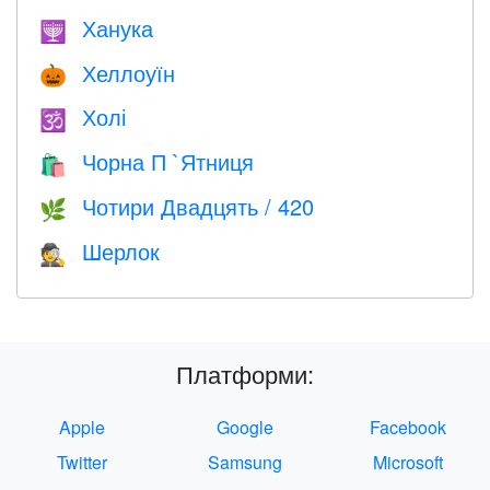
Ханука
🕎
Хеллоуїн
🎃
Холі
🕉
Чорна П `Ятниця
🛍
Чотири Двадцять / 420
🌿
Шерлок
🕵️
Платформи:
Apple
Google
Facebook
Twitter
Samsung
Microsoft