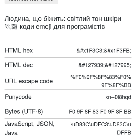
Людина, що біжить: світлий тон шкіри
🏃🏻 коди emoji для програмістів
HTML hex
&#x1F3C3;&#x1F3FB;
HTML dec
&#127939;&#127995;
%F0%9F%8F%83%F0%
URL escape code
9F%8F%BB
Punycode
xn--0l8hqd
Bytes (UTF-8)
F0 9F 8F 83 F0 9F 8F BB
JavaScript, JSON,
\uD83C\uDFC3\uD83C\u
Java
DFFB