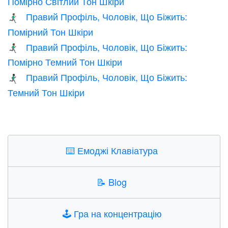
Помірно Світлий Тон Шкіри
Правий Профіль, Чоловік, Що Біжить:
🏃🏽‍♂️‍➡️
Помірний Тон Шкіри
Правий Профіль, Чоловік, Що Біжить:
🏃🏾‍♂️‍➡️
Помірно Темний Тон Шкіри
Правий Профіль, Чоловік, Що Біжить:
🏃🏿‍♂️‍➡️
Темний Тон Шкіри
⌨️
Емоджі Клавіатура
📝
Blog
🕹️
Гра на концентрацію