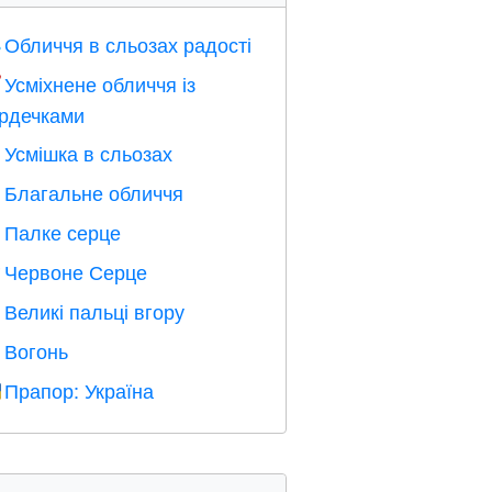
Обличчя в сльозах радості

Усміхнене обличчя із

рдечками
Усмішка в сльозах

Благальне обличчя

Палке серце

Червоне Серце
️
Великі пальці вгору

Вогонь

Прапор: Україна
