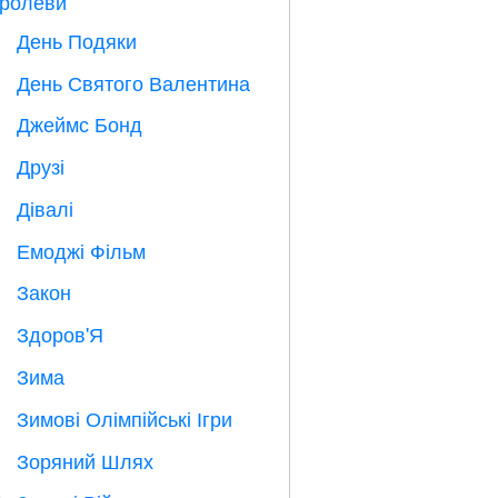
ролеви
День Подяки

День Святого Валентина

Джеймс Бонд

Друзі

Дівалі

Емоджі Фільм

Закон

Здоров'Я

Зима
⛄
Зимові Олімпійські Ігри

Зоряний Шлях
