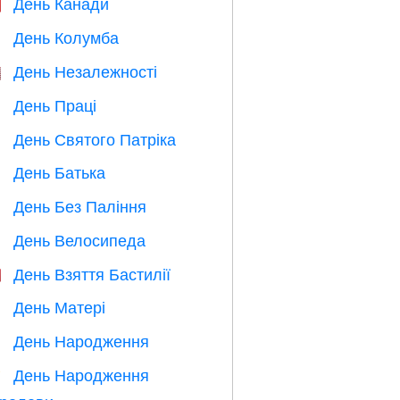
День Канади

День Колумба
️
День Незалежності

День Праці
️
День Святого Патріка
️
День Батька

День Без Паління

День Велосипеда

День Взяття Бастилії

День Матері

День Народження

День Народження
