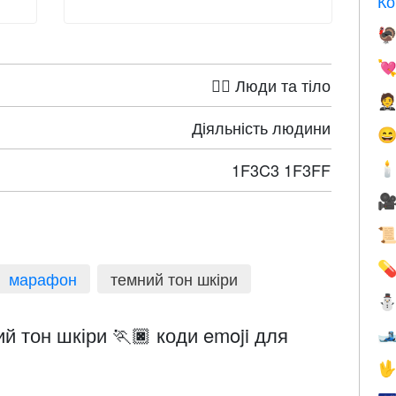
Ко


🤦‍♀️ Люди та тіло

Діяльність людини

1F3C3 1F3FF




марафон
темний тон шкіри
й тон шкіри 🏃🏿 коди emoji для

