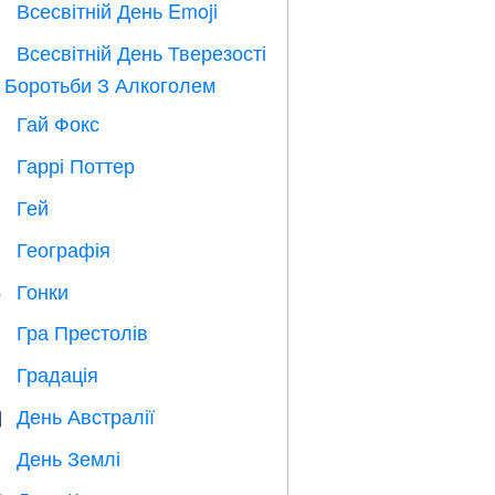
Всесвітній День Emoji

Всесвітній День Тверезості

 Боротьби З Алкоголем
Гай Фокс

Гаррі Поттер

Гей

Географія

Гонки

Гра Престолів
️
Градація

День Австралії

День Землі
️