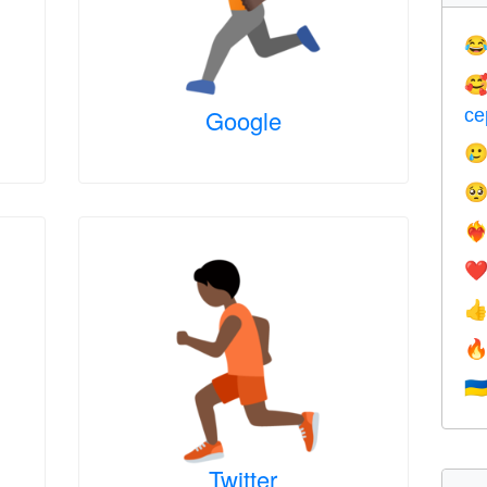


се
Google


❤️‍
❤


🇺
Twitter