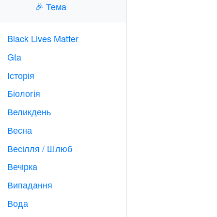
🎉
Тема
Black Lives Matter

Gta

Історія

Біологія

Великдень

Весна

Весілля / Шлюб

Вечірка

Випадання
️
Вода
