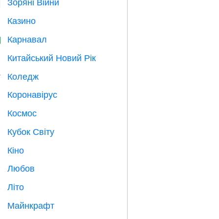
Зоряні Війни

Казино

Карнавал

Китайський Новий Рік

Коледж

Коронавірус

Космос

Кубок Світу
⚽
Кіно

Любов
️
Літо
️
Майнкрафт
