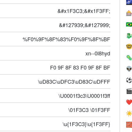

&#x1F3C3;&#x1F3FF;

&#127939;&#127999;
🇧

%F0%9F%8F%83%F0%9F%8F%BF

xn--0l8hyd

F0 9F 8F 83 F0 9F 8F BF

\uD83C\uDFC3\uD83C\uDFFF

\U0001f3c3\U0001f3ff
❤️
\01F3C3 \01F3FF
☀
\u{1F3C3}\u{1F3FF}
