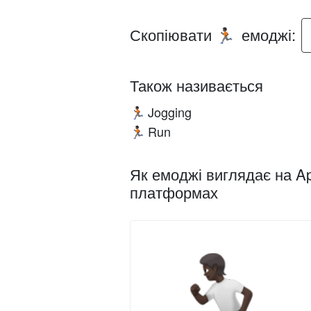
Скопіювати
емоджі:
🏃🏿
Також називається
Jogging
🏃🏿
Run
🏃🏿
Як емоджі виглядає на Ap
платформах