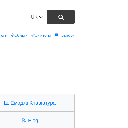
UK
ість
💎
Об'єкти
✅
Символи
🏁
Прапори
⌨️
Емоджі Клавіатура
📝
Blog