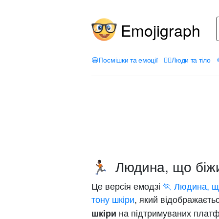
Emojigraph
😃
Посмішки та емоції
🤦‍♀️
Люди та тіло
Людина, що біжи
🏃🏿
Це версія емодзі
🏃 Людина, щ
тону шкіри
, який відображаєть
на підтримуваних плат
шкіри