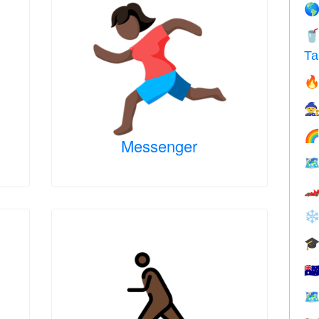


Та



Messenger


❄

🇦
🗺