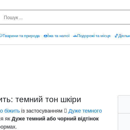
🐶
Тварини та природа
🍩
Їжа та напої
🚗
Подорожі та місця
🏀
Діяльн
ть: темний тон шкіри
о біжить
із застосуванням
🏿 Дуже темного
ся як
Дуже темний або чорний відтінок
формах.