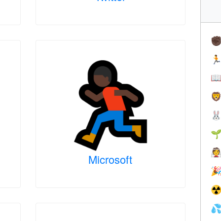
✊






Microsoft

☢
