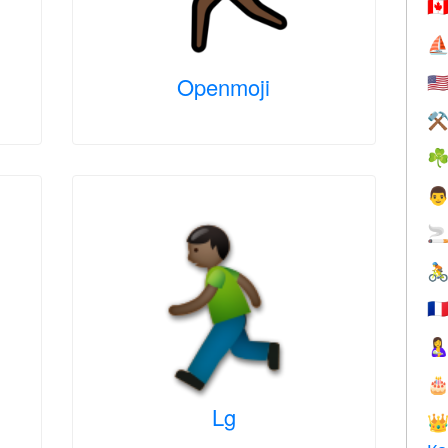
🇨
⛵
Openmoji
🇺
⚒
☘



🇫


Lg
