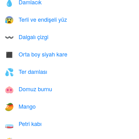
Damlacık
💧
Terli ve endişeli yüz
😰
Dalgalı çizgi
〰️
Orta boy siyah kare
◼️
Ter damlası
💦
Domuz burnu
🐽
Mango
🥭
Petri kabı
🧫