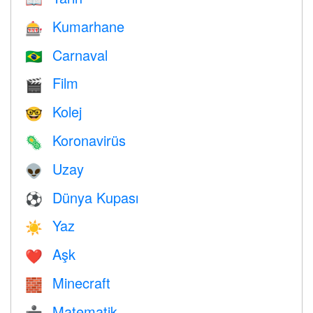
Kumarhane
🎰
Carnaval
🇧🇷
Film
🎬
Kolej
🤓
Koronavirüs
🦠
Uzay
👽
Dünya Kupası
⚽
Yaz
☀️
Aşk
❤️️
Minecraft
🧱
Matematik