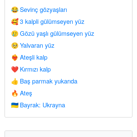
Sevinç gözyaşları
😂
3 kalpli gülümseyen yüz
🥰
Gözü yaşlı gülümseyen yüz
🥲
Yalvaran yüz
🥺
Ateşli kalp
❤️‍🔥
Kırmızı kalp
❤️
Baş parmak yukarıda
👍
Ateş
🔥
Bayrak: Ukrayna
🇺🇦