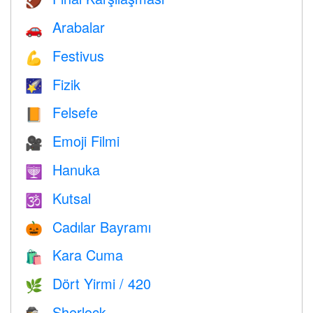
🏈
Arabalar
🚗
Festivus
💪
Fizik
🌠
Felsefe
📙
Emoji Filmi
🎥
Hanuka
🕎
Kutsal
🕉
Cadılar Bayramı
🎃
Kara Cuma
🛍
Dört Yirmi / 420
🌿
Sherlock