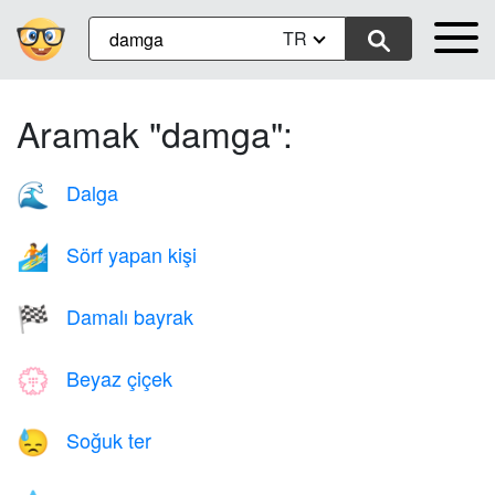
TR
Aramak "damga":
Dalga
🌊
Sörf yapan kişi
🏄
Damalı bayrak
🏁
Beyaz çiçek
💮
Soğuk ter
😓