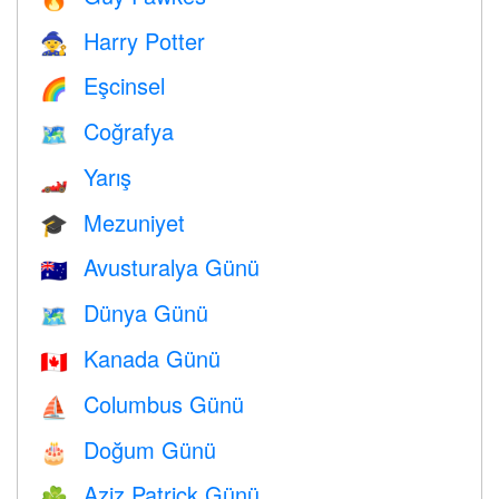
Harry Potter
🧙
Eşcinsel
🌈
Coğrafya
🗺
Yarış
🏎
Mezuniyet
🎓
Avusturalya Günü
🇦🇺
Dünya Günü
🗺️
Kanada Günü
🇨🇦
Columbus Günü
⛵️
Doğum Günü
🎂
Aziz Patrick Günü
☘️