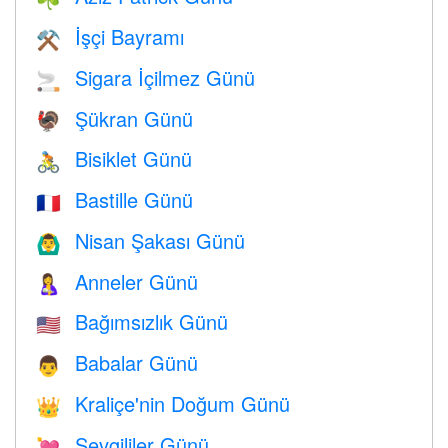
İşçi Bayramı
⚒️
Sigara İçilmez Günü
🚬
Şükran Günü
🦃
Bisiklet Günü
🚴
Bastille Günü
🇫🇷
Nisan Şakası Günü
🙆‍♂️
Anneler Günü
🤱
Bağımsızlık Günü
🇺🇸
Babalar Günü
👨
Kraliçe'nin Doğum Günü
👑
Sevgililer Günü
💘