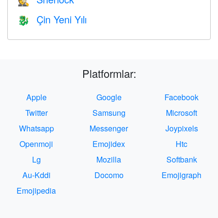
🕵️
Çin Yeni Yılı
🐉
Platformlar:
Apple
Google
Facebook
Twitter
Samsung
Microsoft
Whatsapp
Messenger
Joypixels
Openmoji
Emojidex
Htc
Lg
Mozilla
Softbank
Au-Kddi
Docomo
Emojigraph
Emojipedia