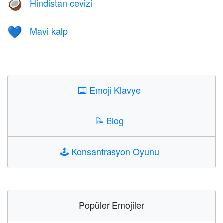
Hindistan cevizi
🥥
Mavi kalp
💙
⌨️
Emoji Klavye
📝
Blog
🕹️
Konsantrasyon Oyunu
Popüler Emojiler