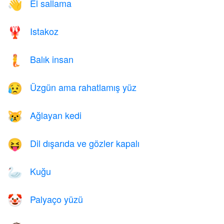
El sallama
👋
Istakoz
🦞
Balık insan
🧜
Üzgün ama rahatlamış yüz
😥
Ağlayan kedi
😿
Dil dışarıda ve gözler kapalı
😝
Kuğu
🦢
Palyaço yüzü
🤡