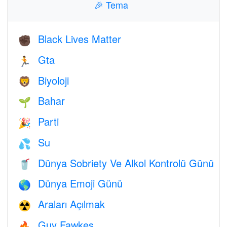
🎉
Tema
Black Lives Matter
✊🏿
Gta
🏃
Biyoloji
🦁
Bahar
🌱
Parti
🎉
Su
💦
Dünya Sobriety Ve Alkol Kontrolü Günü
🥤
Dünya Emoji Günü
🌎
Araları Açılmak
☢️
Guy Fawkes
🔥