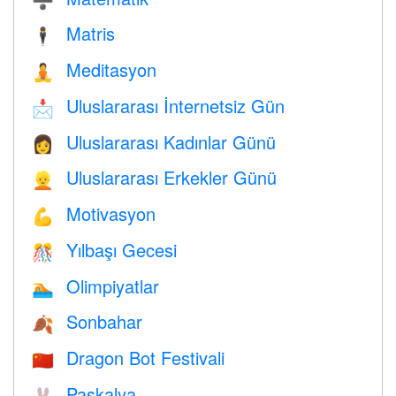
➗
Matris
🕴️
Meditasyon
🧘
Uluslararası İnternetsiz Gün
📩
Uluslararası Kadınlar Günü
👩
Uluslararası Erkekler Günü
👱
Motivasyon
💪
Yılbaşı Gecesi
🎊
Olimpiyatlar
🏊
Sonbahar
🍂
Dragon Bot Festivali
🇨🇳
Paskalya