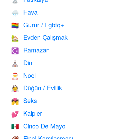
🐰
Hava
🌧
Gurur / Lgbtq+
🏳️‍🌈
Evden Çalışmak
🏡
Ramazan
☪️
Din
⛪️
Noel
🎅
Düğün / Evlilik
👰
Seks
💏
Kalpler
💕
Cinco De Mayo
🇲🇽
Final Karşılaşması