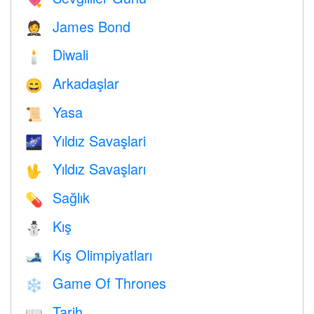
James Bond
🤵
Diwali
🕯
Arkadaşlar
😄
Yasa
📜
Yıldız Savaşlari
🌌
Yıldız Savaşları
🖖
Sağlık
💊
Kış
⛄
Kış Olimpiyatları
🎿
Game Of Thrones
❄️
Tarih
📖