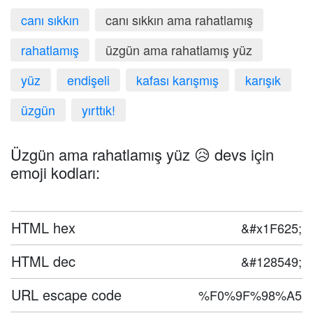
canı sıkkın
canı sıkkın ama rahatlamış
rahatlamış
üzgün ama rahatlamış yüz
yüz
endişeli
kafası karışmış
karışık
üzgün
yırttık!
Üzgün ama rahatlamış yüz 😥 devs için
emoji kodları:
HTML hex
&#x1F625;
HTML dec
&#128549;
URL escape code
%F0%9F%98%A5