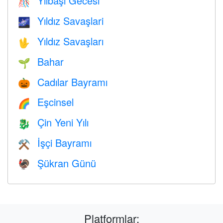
Yılbaşı Gecesi
🎊
Yıldız Savaşlari
🌌
Yıldız Savaşları
🖖
Bahar
🌱
Cadılar Bayramı
🎃
Eşcinsel
🌈
Çin Yeni Yılı
🐉
İşçi Bayramı
⚒️
Şükran Günü
🦃
Platformlar: