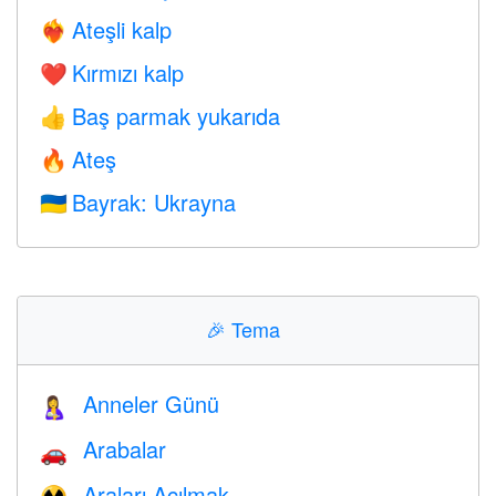
Ateşli kalp
❤️‍🔥
Kırmızı kalp
❤️
Baş parmak yukarıda
👍
Ateş
🔥
Bayrak: Ukrayna
🇺🇦
🎉
Tema
Anneler Günü
🤱
Arabalar
🚗
Araları Açılmak