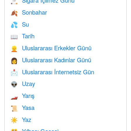
Sigara İçilmez Günü
🚬
Sonbahar
🍂
Su
💦
Tarih
📖
Uluslararası Erkekler Günü
👱
Uluslararası Kadınlar Günü
👩
Uluslararası İnternetsiz Gün
📩
Uzay
👽
Yarış
🏎
Yasa
📜
Yaz
☀️