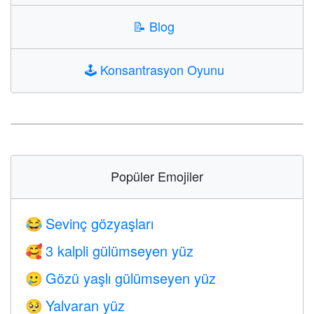
📝
Blog
🕹️
Konsantrasyon Oyunu
Popüler Emojiler
Sevinç gözyaşları
😂
3 kalpli gülümseyen yüz
🥰
Gözü yaşlı gülümseyen yüz
🥲
Yalvaran yüz
🥺