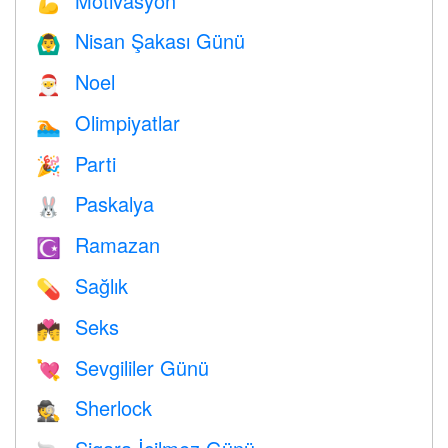
Motivasyon
💪
Nisan Şakası Günü
🙆‍♂️
Noel
🎅
Olimpiyatlar
🏊
Parti
🎉
Paskalya
🐰
Ramazan
☪️
Sağlık
💊
Seks
💏
Sevgililer Günü
💘
Sherlock
🕵️