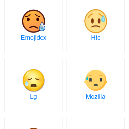
Emojidex
Htc
Lg
Mozilla