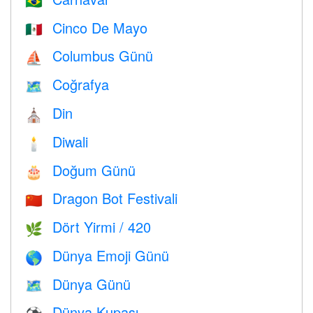
🇧🇷
Cinco De Mayo
🇲🇽
Columbus Günü
⛵️
Coğrafya
🗺
Din
⛪️
Diwali
🕯
Doğum Günü
🎂
Dragon Bot Festivali
🇨🇳
Dört Yirmi / 420
🌿
Dünya Emoji Günü
🌎
Dünya Günü
🗺️
Dünya Kupası