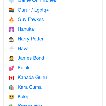
❄️
Gurur / Lgbtq+
🏳️‍🌈
Guy Fawkes
🔥
Hanuka
🕎
Harry Potter
🧙
Hava
🌧
James Bond
🤵
Kalpler
💕
Kanada Günü
🇨🇦
Kara Cuma
🛍
Kolej
🤓
Koronavirüs