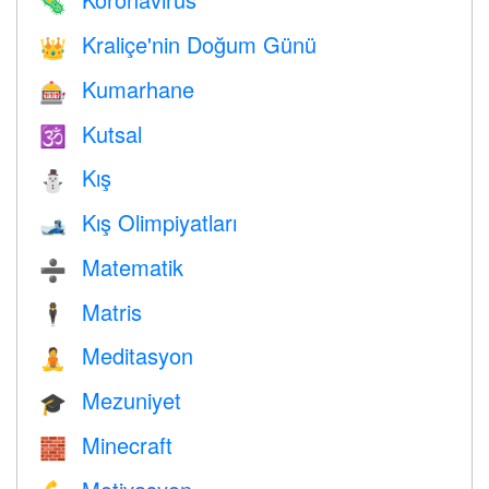
🦠
Kraliçe'nin Doğum Günü
👑
Kumarhane
🎰
Kutsal
🕉
Kış
⛄
Kış Olimpiyatları
🎿
Matematik
➗
Matris
🕴️
Meditasyon
🧘
Mezuniyet
🎓
Minecraft
🧱