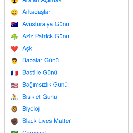
☢️
Arkadaşlar
😄
Avusturalya Günü
🇦🇺
Aziz Patrick Günü
☘️
Aşk
❤️️
Babalar Günü
👨
Bastille Günü
🇫🇷
Bağımsızlık Günü
🇺🇸
Bisiklet Günü
🚴
Biyoloji
🦁
Black Lives Matter
✊🏿
Carnaval