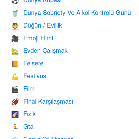
⚽
Dünya Sobriety Ve Alkol Kontrolü Günü
🥤
Düğün / Evlilik
👰
Emoji Filmi
🎥
Evden Çalışmak
🏡
Felsefe
📙
Festivus
💪
Film
🎬
Final Karşılaşması
🏈
Fizik
🌠
Gta
🏃
Game Of Thrones