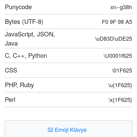
Punycode
xn--g38h
Bytes (UTF-8)
F0 9F 98 A5
JavaScript, JSON,
\uD83D\uDE25
Java
C, C++, Python
\U0001f625
CSS
\01F625
PHP, Ruby
\u{1F625}
Perl
\x{1F625}
⌨️
Emoji Klavye