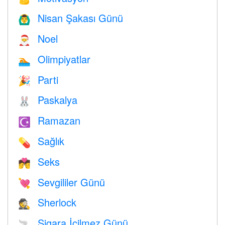
Nisan Şakası Günü
🙆‍♂️
Noel
🎅
Olimpiyatlar
🏊
Parti
🎉
Paskalya
🐰
Ramazan
☪️
Sağlık
💊
Seks
💏
Sevgililer Günü
💘
Sherlock
🕵️
Sigara İçilmez Günü
🚬