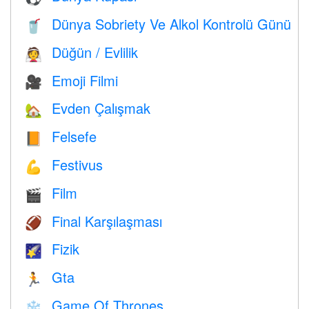
Dünya Sobriety Ve Alkol Kontrolü Günü
🥤
Düğün / Evlilik
👰
Emoji Filmi
🎥
Evden Çalışmak
🏡
Felsefe
📙
Festivus
💪
Film
🎬
Final Karşılaşması
🏈
Fizik
🌠
Gta
🏃
Game Of Thrones
❄️