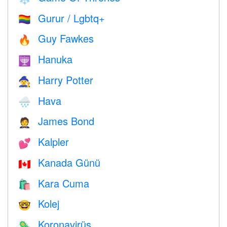
Gurur / Lgbtq+
🏳️‍🌈
Guy Fawkes
🔥
Hanuka
🕎
Harry Potter
🧙
Hava
🌧
James Bond
🤵
Kalpler
💕
Kanada Günü
🇨🇦
Kara Cuma
🛍
Kolej
🤓
Koronavirüs
🦠