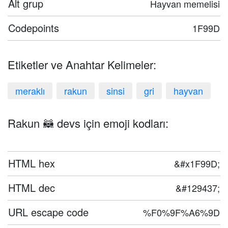
Alt grup
Hayvan memelisi
Codepoints
1F99D
Etiketler ve Anahtar Kelimeler:
meraklı
rakun
sinsi
gri
hayvan
Rakun 🦝 devs için emoji kodları:
HTML hex
&#x1F99D;
HTML dec
&#129437;
URL escape code
%F0%9F%A6%9D