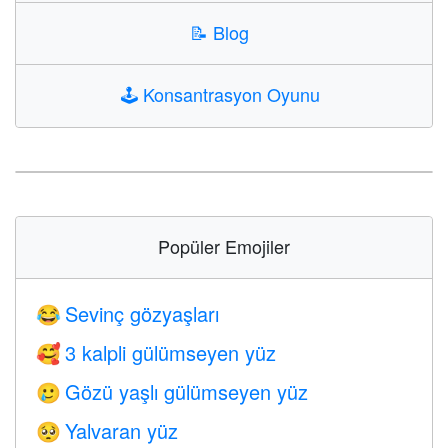
📝
Blog
🕹️
Konsantrasyon Oyunu
Popüler Emojiler
Sevinç gözyaşları
😂
3 kalpli gülümseyen yüz
🥰
Gözü yaşlı gülümseyen yüz
🥲
Yalvaran yüz
🥺