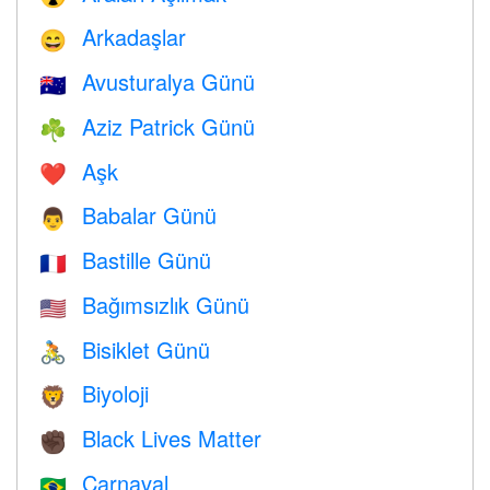
Arkadaşlar
😄
Avusturalya Günü
🇦🇺
Aziz Patrick Günü
☘️
Aşk
❤️️
Babalar Günü
👨
Bastille Günü
🇫🇷
Bağımsızlık Günü
🇺🇸
Bisiklet Günü
🚴
Biyoloji
🦁
Black Lives Matter
✊🏿
Carnaval
🇧🇷