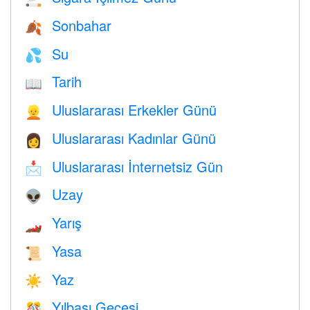
Sonbahar
🍂
Su
💦
Tarih
📖
Uluslararası Erkekler Günü
👱
Uluslararası Kadınlar Günü
👩
Uluslararası İnternetsiz Gün
📩
Uzay
👽
Yarış
🏎
Yasa
📜
Yaz
☀️
Yılbaşı Gecesi
🎊