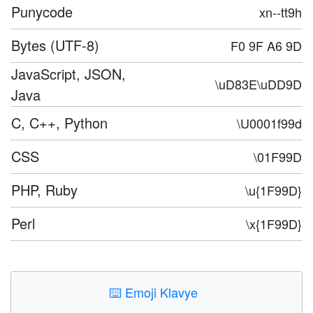
Punycode
xn--tt9h
Bytes (UTF-8)
F0 9F A6 9D
JavaScript, JSON,
\uD83E\uDD9D
Java
C, C++, Python
\U0001f99d
CSS
\01F99D
PHP, Ruby
\u{1F99D}
Perl
\x{1F99D}
⌨️
Emoji Klavye