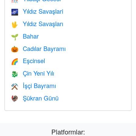
Yıldız Savaşlari
🌌
Yıldız Savaşları
🖖
Bahar
🌱
Cadılar Bayramı
🎃
Eşcinsel
🌈
Çin Yeni Yılı
🐉
İşçi Bayramı
⚒️
Şükran Günü
🦃
Platformlar: