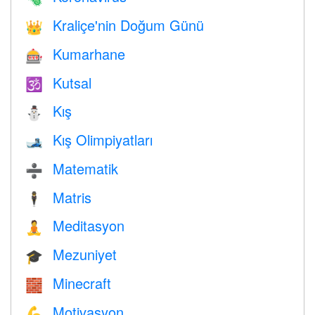
Kraliçe'nin Doğum Günü
👑
Kumarhane
🎰
Kutsal
🕉
Kış
⛄
Kış Olimpiyatları
🎿
Matematik
➗
Matris
🕴️
Meditasyon
🧘
Mezuniyet
🎓
Minecraft
🧱
Motivasyon
💪