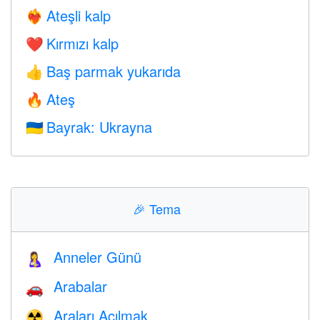
Ateşli kalp
❤️‍🔥
Kırmızı kalp
❤️
Baş parmak yukarıda
👍
Ateş
🔥
Bayrak: Ukrayna
🇺🇦
🎉
Tema
Anneler Günü
🤱
Arabalar
🚗
Araları Açılmak
☢️