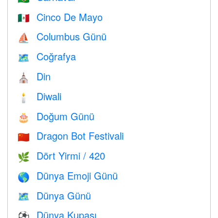
Cinco De Mayo
🇲🇽
Columbus Günü
⛵️
Coğrafya
🗺
Din
⛪️
Diwali
🕯
Doğum Günü
🎂
Dragon Bot Festivali
🇨🇳
Dört Yirmi / 420
🌿
Dünya Emoji Günü
🌎
Dünya Günü
🗺️
Dünya Kupası
⚽