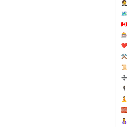

🗺
🇨

❤️
⚒

🕴


