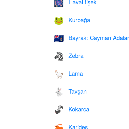
Havai fişek
🎆
Kurbağa
🐸
Bayrak: Cayman Adalar
🇰🇾
Zebra
🦓
Lama
🦙
Tavşan
🐇
Kokarca
🦨
Karides
🦐