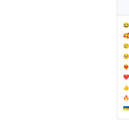




❤️‍
❤


🇺