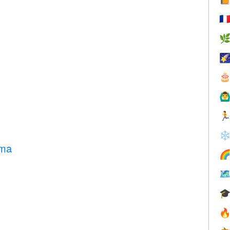
🇫



🙆‍♂

❄
rma



