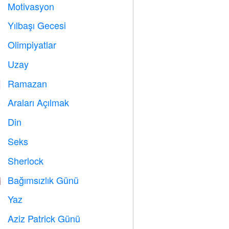
Motivasyon

Yılbaşı Gecesi

Olimpiyatlar

Uzay

Ramazan
️
Araları Açılmak
️
Din
️
Seks

Sherlock
️
Bağımsızlık Günü

Yaz
️
Aziz Patrick Günü
️