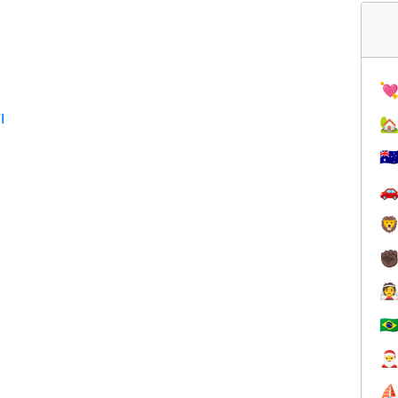

ı

🇦


✊

🇧

⛵