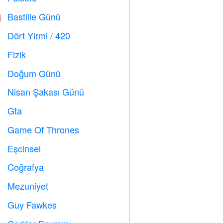
Bastille Günü

Dört Yirmi / 420

Fizik

Doğum Günü

Nisan Şakası Günü
️
Gta

Game Of Thrones
️
Eşcinsel

Coğrafya

Mezuniyet

Guy Fawkes
