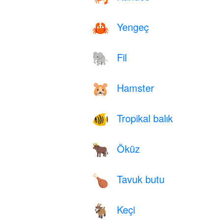
Yengeç
🦀
Fil
🐘
Hamster
🐹
Tropikal balık
🐠
Öküz
🐂
Tavuk butu
🍗
Keçi
🐐