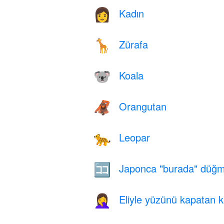
Kadın
👩
Zürafa
🦒
Koala
🐨
Orangutan
🦧
Leopar
🐆
Japonca "burada" düğm
🈁
Eliyle yüzünü kapatan k
🤦‍♀️