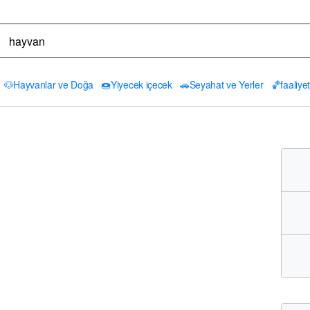
🐶
Hayvanlar ve Doğa
🍩
Yiyecek içecek
🚗
Seyahat ve Yerler
🏀
faaliyet