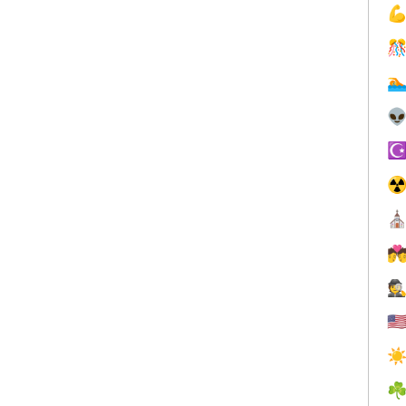




☪
☢
⛪

🕵
🇺
☀
☘