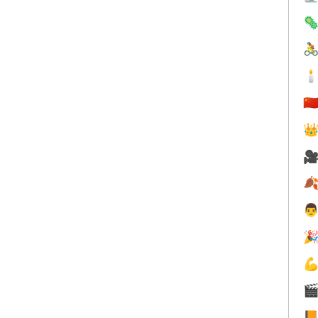



🇨







