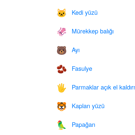
Kedi yüzü
🐱
Mürekkep balığı
🦑
Ayı
🐻
Fasulye
🫘
Parmaklar açık el kaldı
🖐️
Kaplan yüzü
🐯
Papağan
🦜