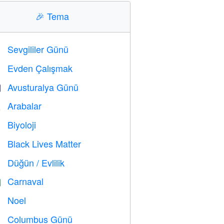
🎉
Tema
Sevgililer Günü

Evden Çalışmak

Avusturalya Günü

Arabalar

Biyoloji

Black Lives Matter

Düğün / Evlilik

Carnaval

Noel

Columbus Günü
️