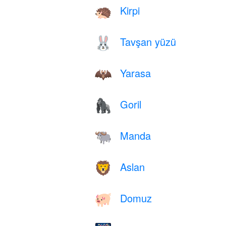
Kirpi
🦔
Tavşan yüzü
🐰
Yarasa
🦇
Goril
🦍
Manda
🐃
Aslan
🦁
Domuz
🐖