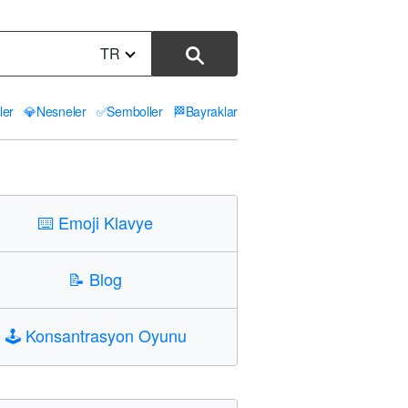
TR
ler
💎
Nesneler
✅
Semboller
🏁
Bayraklar
⌨️
Emoji Klavye
📝
Blog
🕹️
Konsantrasyon Oyunu