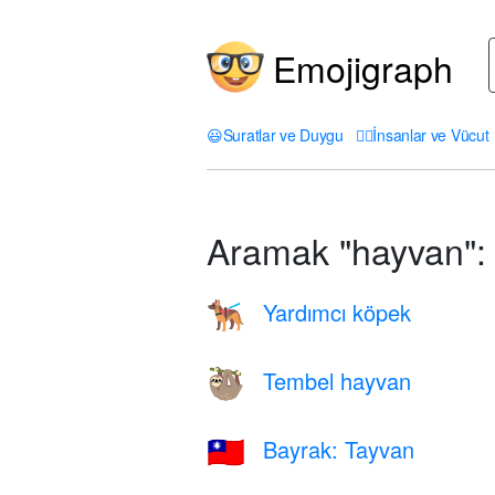
Emojigraph
😃
Suratlar ve Duygu
🤦‍♀️
İnsanlar ve Vücut
Aramak "hayvan":
Yardımcı köpek
🐕‍🦺
Tembel hayvan
🦥
Bayrak: Tayvan
🇹🇼