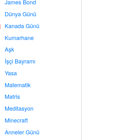
James Bond

Dünya Günü
️
Kanada Günü

Kumarhane

Aşk
️
İşçi Bayramı
️
Yasa

Matematik
➗
Matris
️
Meditasyon

Minecraft

Anneler Günü
