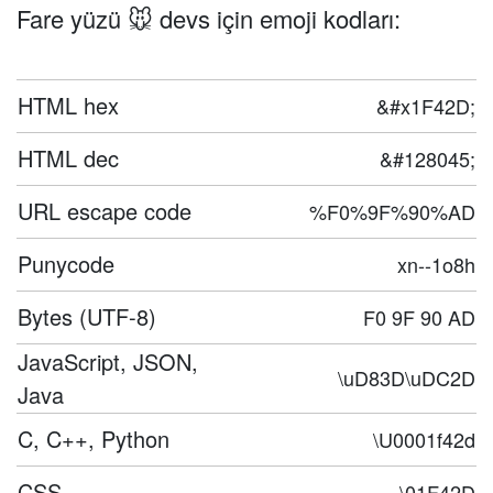
Fare yüzü 🐭 devs için emoji kodları:
HTML hex
&#x1F42D;
HTML dec
&#128045;
URL escape code
%F0%9F%90%AD
Punycode
xn--1o8h
Bytes (UTF-8)
F0 9F 90 AD
JavaScript, JSON,
\uD83D\uDC2D
Java
C, C++, Python
\U0001f42d
CSS
\01F42D