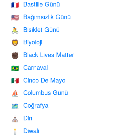
Bastille Günü
🇫🇷
Bağımsızlık Günü
🇺🇸
Bisiklet Günü
🚴
Biyoloji
🦁
Black Lives Matter
✊🏿
Carnaval
🇧🇷
Cinco De Mayo
🇲🇽
Columbus Günü
⛵️
Coğrafya
🗺
Din
⛪️
Diwali
🕯