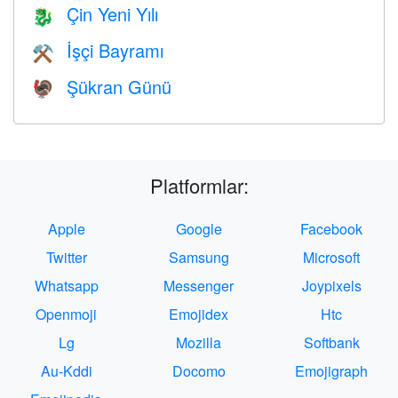
Çin Yeni Yılı
🐉
İşçi Bayramı
⚒️
Şükran Günü
🦃
Platformlar:
Apple
Google
Facebook
Twitter
Samsung
Microsoft
Whatsapp
Messenger
Joypixels
Openmoji
Emojidex
Htc
Lg
Mozilla
Softbank
Au-Kddi
Docomo
Emojigraph