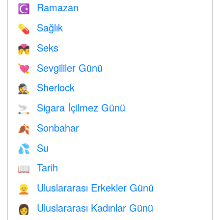
Ramazan
☪️
Sağlık
💊
Seks
💏
Sevgililer Günü
💘
Sherlock
🕵️
Sigara İçilmez Günü
🚬
Sonbahar
🍂
Su
💦
Tarih
📖
Uluslararası Erkekler Günü
👱
Uluslararası Kadınlar Günü
👩