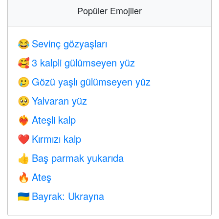
Popüler Emojiler
Sevinç gözyaşları
😂
3 kalpli gülümseyen yüz
🥰
Gözü yaşlı gülümseyen yüz
🥲
Yalvaran yüz
🥺
Ateşli kalp
❤️‍🔥
Kırmızı kalp
❤️
Baş parmak yukarıda
👍
Ateş
🔥
Bayrak: Ukrayna
🇺🇦