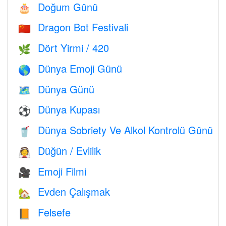
Doğum Günü
🎂
Dragon Bot Festivali
🇨🇳
Dört Yirmi / 420
🌿
Dünya Emoji Günü
🌎
Dünya Günü
🗺️
Dünya Kupası
⚽
Dünya Sobriety Ve Alkol Kontrolü Günü
🥤
Düğün / Evlilik
👰
Emoji Filmi
🎥
Evden Çalışmak
🏡
Felsefe
📙