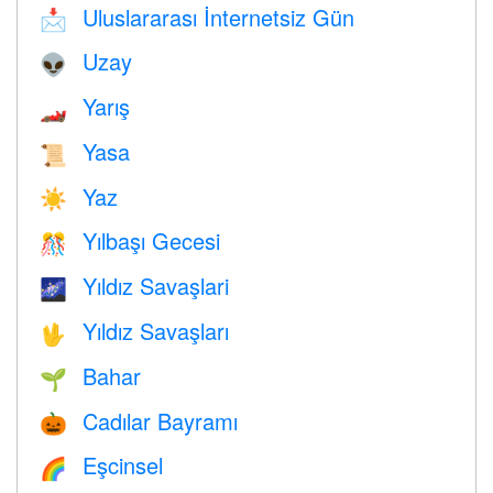
Uluslararası İnternetsiz Gün
📩
Uzay
👽
Yarış
🏎
Yasa
📜
Yaz
☀️
Yılbaşı Gecesi
🎊
Yıldız Savaşlari
🌌
Yıldız Savaşları
🖖
Bahar
🌱
Cadılar Bayramı
🎃
Eşcinsel
🌈