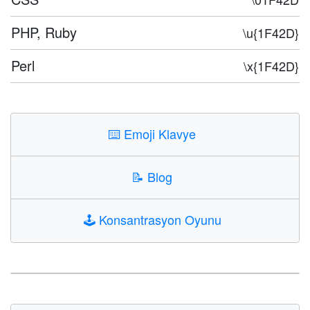
PHP, Ruby
\u{1F42D}
Perl
\x{1F42D}
⌨️
Emoji Klavye
📝
Blog
🕹️
Konsantrasyon Oyunu