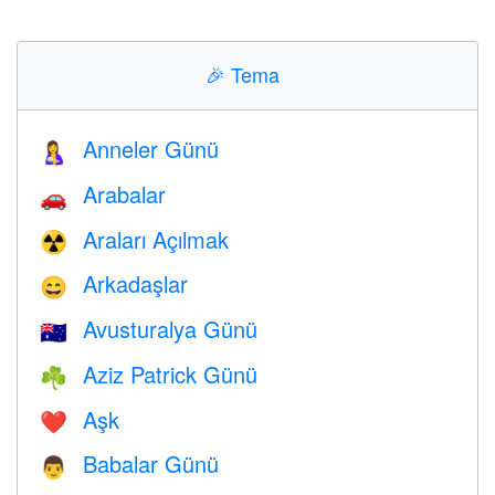
🎉
Tema
Anneler Günü
🤱
Arabalar
🚗
Araları Açılmak
☢️
Arkadaşlar
😄
Avusturalya Günü
🇦🇺
Aziz Patrick Günü
☘️
Aşk
❤️️
Babalar Günü
👨