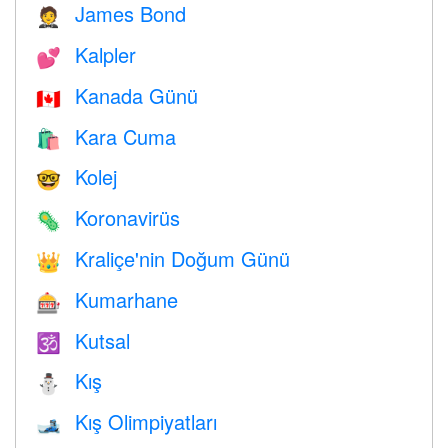
James Bond
🤵
Kalpler
💕
Kanada Günü
🇨🇦
Kara Cuma
🛍
Kolej
🤓
Koronavirüs
🦠
Kraliçe'nin Doğum Günü
👑
Kumarhane
🎰
Kutsal
🕉
Kış
⛄
Kış Olimpiyatları
🎿