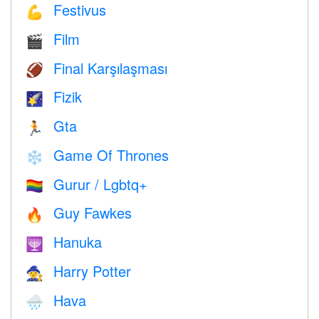
Festivus
💪
Film
🎬
Final Karşılaşması
🏈
Fizik
🌠
Gta
🏃
Game Of Thrones
❄️
Gurur / Lgbtq+
🏳️‍🌈
Guy Fawkes
🔥
Hanuka
🕎
Harry Potter
🧙
Hava
🌧