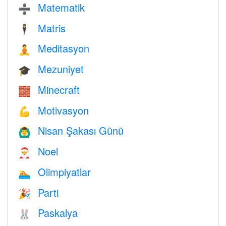
Matematik
➗
Matris
🕴️
Meditasyon
🧘
Mezuniyet
🎓
Minecraft
🧱
Motivasyon
💪
Nisan Şakası Günü
🙆‍♂️
Noel
🎅
Olimpiyatlar
🏊
Parti
🎉
Paskalya
🐰