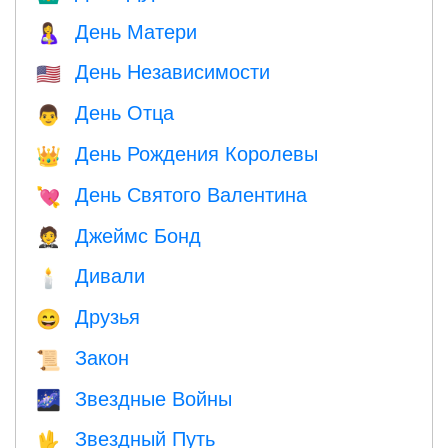
День Матери
🤱
День Независимости
🇺🇸
День Отца
👨
День Рождения Королевы
👑
День Святого Валентина
💘
Джеймс Бонд
🤵
Дивали
🕯
Друзья
😄
Закон
📜
Звездные Войны
🌌
Звездный Путь
🖖