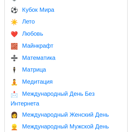
Кубок Мира
⚽
Лето
☀️
Любовь
❤️️
Майнкрафт
🧱
Математика
➗
Матрица
🕴️
Медитация
🧘
Международный День Без
📩
Интернета
Международный Женский День
👩
Международный Мужской День
👱