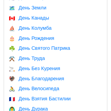
День Земли
🗺️
День Канады
🇨🇦
День Колумба
⛵️
День Рождения
🎂
День Святого Патрика
☘️
День Труда
⚒️
День Без Курения
🚬
День Благодарения
🦃
День Велосипеда
🚴
День Взятия Бастилии
🇫🇷
День Дурака
🙆‍♂️