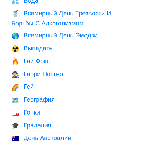
💦
Всемирный День Трезвости И
🥤
Борьбы С Алкоголизмом
Всемирный День Эмодзи
🌎
Выпадать
☢️
Гай Фокс
🔥
Гарри Поттер
🧙
Гей
🌈
География
🗺
Гонки
🏎
Градация
🎓
День Австралии
🇦🇺