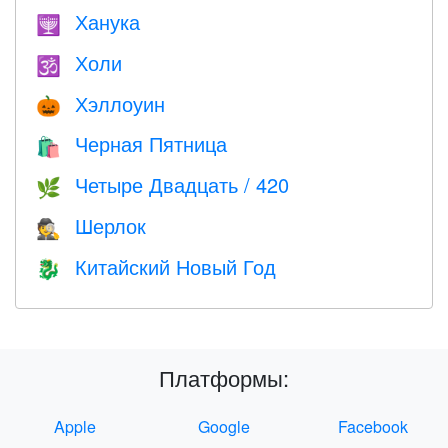
Ханука
🕎
Холи
🕉
Хэллоуин
🎃
Черная Пятница
🛍
Четыре Двадцать / 420
🌿
Шерлок
🕵️
Китайский Новый Год
🐉
Платформы:
Apple
Google
Facebook