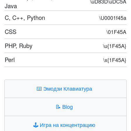
\uD83D\uDC5A
Java
C, C++, Python
\U0001f45a
CSS
\01F45A
PHP, Ruby
\u{1F45A}
Perl
\x{1F45A}
⌨️
Эмодзи Клавиатура
📝
Blog
🕹️
Игра на концентрацию