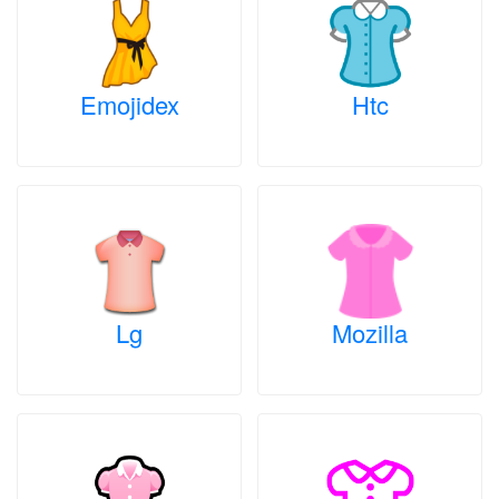
Emojidex
Htc
Lg
Mozilla