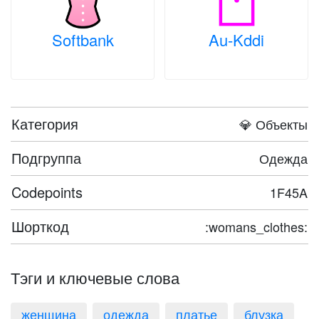
Softbank
Au-Kddi
Категория
💎 Объекты
Подгруппа
Одежда
Codepoints
1F45A
Шорткод
:womans_clothes:
Тэги и ключевые слова
женщина
одежда
платье
блузка