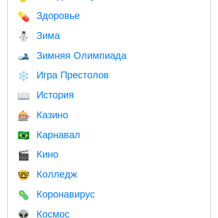
Здоровье
💊
Зима
⛄
Зимняя Олимпиада
🎿
Игра Престолов
❄️
История
📖
Казино
🎰
Карнавал
🇧🇷
Кино
🎬
Колледж
🤓
Коронавирус
🦠
Космос
👽