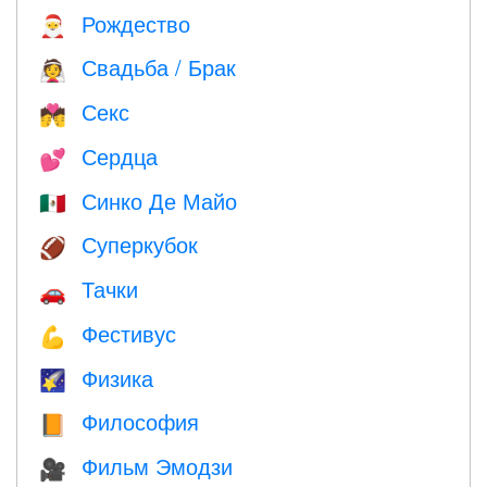
Рождество
🎅
Свадьба / Брак
👰
Секс
💏
Сердца
💕
Синко Де Майо
🇲🇽
Суперкубок
🏈
Тачки
🚗
Фестивус
💪
Физика
🌠
Философия
📙
Фильм Эмодзи
🎥