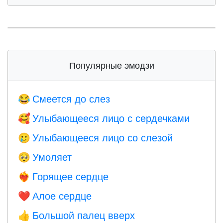
Популярные эмодзи
Смеется до слез
😂
Улыбающееся лицо с сердечками
🥰
Улыбающееся лицо со слезой
🥲
Умоляет
🥺
Горящее сердце
❤️‍🔥
Алое сердце
❤️
Большой палец вверх
👍