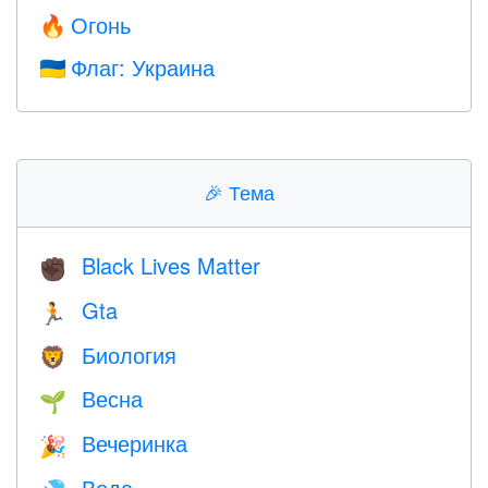
Огонь
🔥
Флаг: Украина
🇺🇦
🎉
Тема
Black Lives Matter
✊🏿
Gta
🏃
Биология
🦁
Весна
🌱
Вечеринка
🎉
Вода