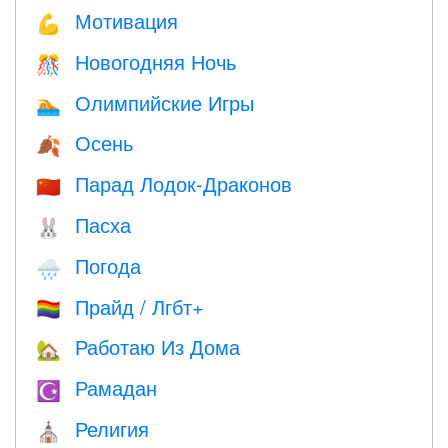
Мотивация
💪
Новогодняя Ночь
🎊
Олимпийские Игры
🏊
Осень
🍂
Парад Лодок-Драконов
🇨🇳
Пасха
🐰
Погода
🌧
Прайд / Лгбт+
🏳️‍🌈
Работаю Из Дома
🏡
Рамадан
☪️
Религия
⛪️