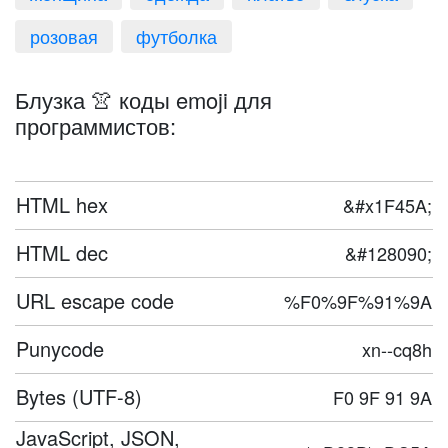
розовая
футболка
Блузка 👚 коды emoji для
программистов:
HTML hex
&#x1F45A;
HTML dec
&#128090;
URL escape code
%F0%9F%91%9A
Punycode
xn--cq8h
Bytes (UTF-8)
F0 9F 91 9A
JavaScript, JSON,