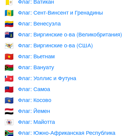
Флаг: Ватикан
🇻🇦
Флаг: Сент-Винсент и Гренадины
🇻🇨
Флаг: Венесуэла
🇻🇪
Флаг: Виргинские о-ва (Великобритания)
🇻🇬
Флаг: Виргинские о-ва (США)
🇻🇮
Флаг: Вьетнам
🇻🇳
Флаг: Вануату
🇻🇺
Флаг: Уоллис и Футуна
🇼🇫
Флаг: Самоа
🇼🇸
Флаг: Косово
🇽🇰
Флаг: Йемен
🇾🇪
Флаг: Майотта
🇾🇹
Флаг: Южно-Африканская Республика
🇿🇦