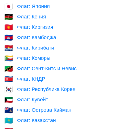
Флаг: Япония
🇯🇵
Флаг: Кения
🇰🇪
Флаг: Киргизия
🇰🇬
Флаг: Камбоджа
🇰🇭
Флаг: Кирибати
🇰🇮
Флаг: Коморы
🇰🇲
Флаг: Сент-Китс и Невис
🇰🇳
Флаг: КНДР
🇰🇵
Флаг: Республика Корея
🇰🇷
Флаг: Кувейт
🇰🇼
Флаг: Острова Кайман
🇰🇾
Флаг: Казахстан
🇰🇿