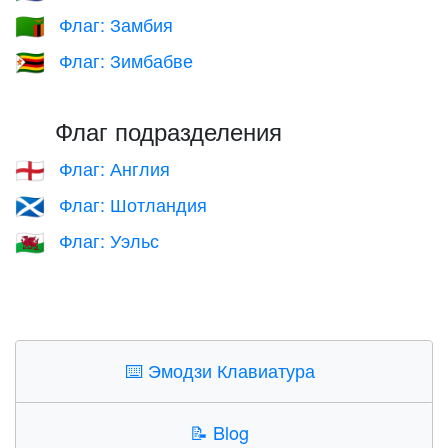
Флаг: Замбия
🇿🇲
Флаг: Зимбабве
🇿🇼
Флаг подразделения
Флаг: Англия
🏴󠁧󠁢󠁥󠁮󠁧󠁿
Флаг: Шотландия
🏴󠁧󠁢󠁳󠁣󠁴󠁿
Флаг: Уэльс
🏴󠁧󠁢󠁷󠁬󠁳󠁿
⌨️
Эмодзи Клавиатура
📝
Blog