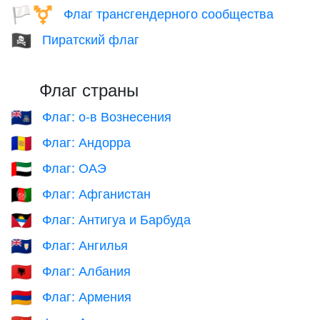
Флаг трансгендерного сообщества
🏳️‍⚧️
Пиратский флаг
🏴‍☠️
Флаг страны
Флаг: о-в Вознесения
🇦🇨
Флаг: Андорра
🇦🇩
Флаг: ОАЭ
🇦🇪
Флаг: Афганистан
🇦🇫
Флаг: Антигуа и Барбуда
🇦🇬
Флаг: Ангилья
🇦🇮
Флаг: Албания
🇦🇱
Флаг: Армения
🇦🇲