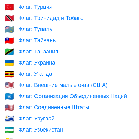
Флаг: Турция
🇹🇷
Флаг: Тринидад и Тобаго
🇹🇹
Флаг: Тувалу
🇹🇻
Флаг: Тайвань
🇹🇼
Флаг: Танзания
🇹🇿
Флаг: Украина
🇺🇦
Флаг: Уганда
🇺🇬
Флаг: Внешние малые о-ва (США)
🇺🇲
Флаг: Организация Объединенных Наций
🇺🇳
Флаг: Соединенные Штаты
🇺🇸
Флаг: Уругвай
🇺🇾
Флаг: Узбекистан
🇺🇿