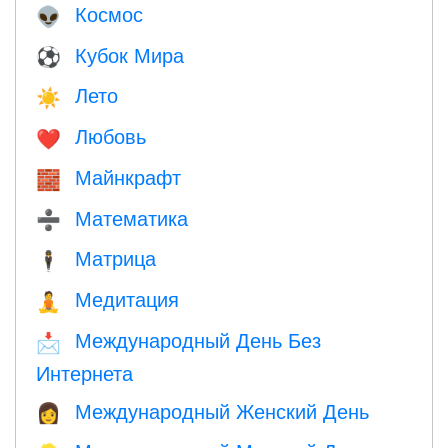
Космос
👽
Кубок Мира
⚽
Лето
☀️
Любовь
❤️️
Майнкрафт
🧱
Математика
➗
Матрица
🕴️
Медитация
🧘
Международный День Без
📩
Интернета
Международный Женский День
👩