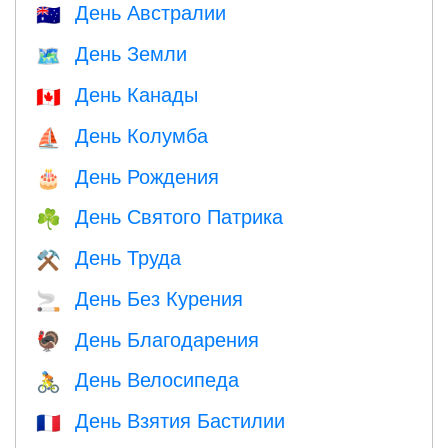
День Австралии
🇦🇺
День Земли
🗺️
День Канады
🇨🇦
День Колумба
⛵️
День Рождения
🎂
День Святого Патрика
☘️
День Труда
⚒️
День Без Курения
🚬
День Благодарения
🦃
День Велосипеда
🚴
День Взятия Бастилии
🇫🇷