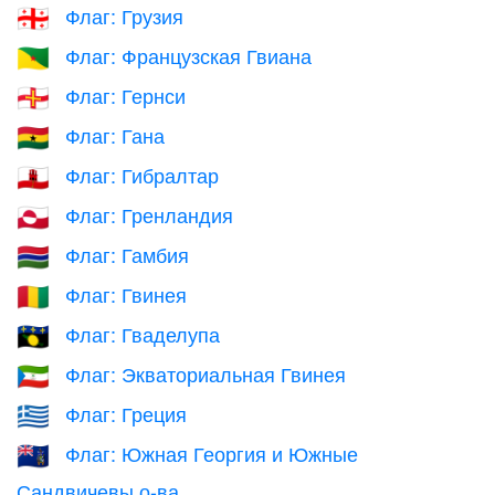
Флаг: Грузия
🇬🇪
Флаг: Французская Гвиана
🇬🇫
Флаг: Гернси
🇬🇬
Флаг: Гана
🇬🇭
Флаг: Гибралтар
🇬🇮
Флаг: Гренландия
🇬🇱
Флаг: Гамбия
🇬🇲
Флаг: Гвинея
🇬🇳
Флаг: Гваделупа
🇬🇵
Флаг: Экваториальная Гвинея
🇬🇶
Флаг: Греция
🇬🇷
Флаг: Южная Георгия и Южные
🇬🇸
Сандвичевы о-ва