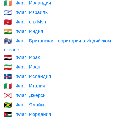
Флаг: Ирландия
🇮🇪
Флаг: Израиль
🇮🇱
Флаг: о-в Мэн
🇮🇲
Флаг: Индия
🇮🇳
Флаг: Британская территория в Индийском
🇮🇴
океане
Флаг: Ирак
🇮🇶
Флаг: Иран
🇮🇷
Флаг: Исландия
🇮🇸
Флаг: Италия
🇮🇹
Флаг: Джерси
🇯🇪
Флаг: Ямайка
🇯🇲
Флаг: Иордания
🇯🇴