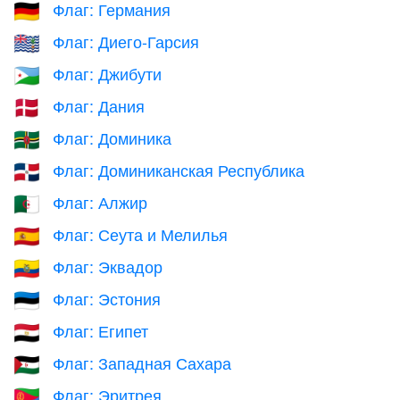
Флаг: Германия
🇩🇪
Флаг: Диего-Гарсия
🇩🇬
Флаг: Джибути
🇩🇯
Флаг: Дания
🇩🇰
Флаг: Доминика
🇩🇲
Флаг: Доминиканская Республика
🇩🇴
Флаг: Алжир
🇩🇿
Флаг: Сеута и Мелилья
🇪🇦
Флаг: Эквадор
🇪🇨
Флаг: Эстония
🇪🇪
Флаг: Египет
🇪🇬
Флаг: Западная Сахара
🇪🇭
Флаг: Эритрея
🇪🇷