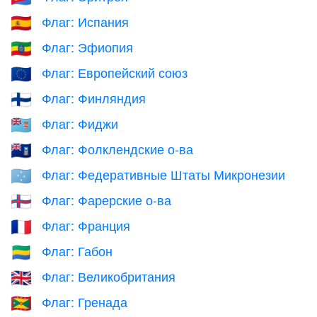
Флаг: Испания
🇪🇸
Флаг: Эфиопия
🇪🇹
Флаг: Европейский союз
🇪🇺
Флаг: Финляндия
🇫🇮
Флаг: Фиджи
🇫🇯
Флаг: Фолклендские о-ва
🇫🇰
Флаг: Федеративные Штаты Микронезии
🇫🇲
Флаг: Фарерские о-ва
🇫🇴
Флаг: Франция
🇫🇷
Флаг: Габон
🇬🇦
Флаг: Великобритания
🇬🇧
Флаг: Гренада
🇬🇩