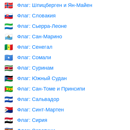
Флаг: Шпицберген и Ян-Майен
🇸🇯
Флаг: Словакия
🇸🇰
Флаг: Сьерра-Леоне
🇸🇱
Флаг: Сан-Марино
🇸🇲
Флаг: Сенегал
🇸🇳
Флаг: Сомали
🇸🇴
Флаг: Суринам
🇸🇷
Флаг: Южный Судан
🇸🇸
Флаг: Сан-Томе и Принсипи
🇸🇹
Флаг: Сальвадор
🇸🇻
Флаг: Синт-Мартен
🇸🇽
Флаг: Сирия
🇸🇾
Флаг: Эсватини