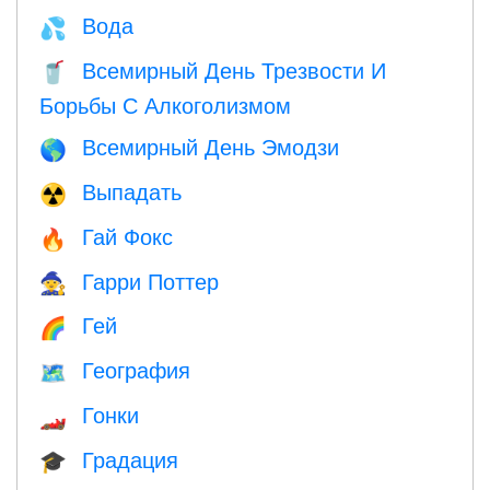
Вода
💦
Всемирный День Трезвости И
🥤
Борьбы С Алкоголизмом
Всемирный День Эмодзи
🌎
Выпадать
☢️
Гай Фокс
🔥
Гарри Поттер
🧙
Гей
🌈
География
🗺
Гонки
🏎
Градация
🎓