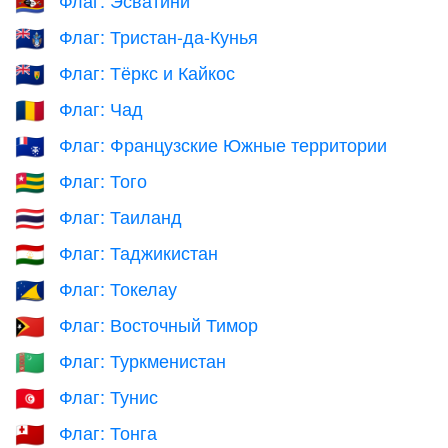
🇸🇿
Флаг: Тристан-да-Кунья
🇹🇦
Флаг: Тёркс и Кайкос
🇹🇨
Флаг: Чад
🇹🇩
Флаг: Французские Южные территории
🇹🇫
Флаг: Того
🇹🇬
Флаг: Таиланд
🇹🇭
Флаг: Таджикистан
🇹🇯
Флаг: Токелау
🇹🇰
Флаг: Восточный Тимор
🇹🇱
Флаг: Туркменистан
🇹🇲
Флаг: Тунис
🇹🇳
Флаг: Тонга
🇹🇴