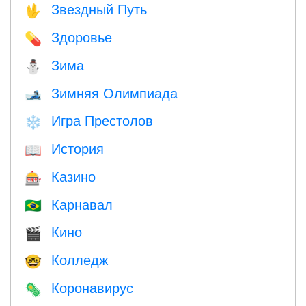
Звездный Путь
🖖
Здоровье
💊
Зима
⛄
Зимняя Олимпиада
🎿
Игра Престолов
❄️
История
📖
Казино
🎰
Карнавал
🇧🇷
Кино
🎬
Колледж
🤓
Коронавирус
🦠