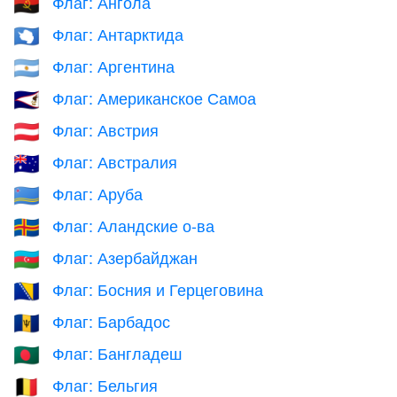
Флаг: Ангола
🇦🇴
Флаг: Антарктида
🇦🇶
Флаг: Аргентина
🇦🇷
Флаг: Американское Самоа
🇦🇸
Флаг: Австрия
🇦🇹
Флаг: Австралия
🇦🇺
Флаг: Аруба
🇦🇼
Флаг: Аландские о-ва
🇦🇽
Флаг: Азербайджан
🇦🇿
Флаг: Босния и Герцеговина
🇧🇦
Флаг: Барбадос
🇧🇧
Флаг: Бангладеш
🇧🇩
Флаг: Бельгия
🇧🇪