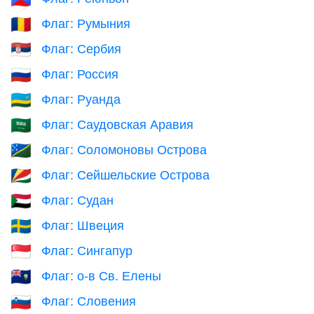
Флаг: Румыния
🇷🇴
Флаг: Сербия
🇷🇸
Флаг: Россия
🇷🇺
Флаг: Руанда
🇷🇼
Флаг: Саудовская Аравия
🇸🇦
Флаг: Соломоновы Острова
🇸🇧
Флаг: Сейшельские Острова
🇸🇨
Флаг: Судан
🇸🇩
Флаг: Швеция
🇸🇪
Флаг: Сингапур
🇸🇬
Флаг: о-в Св. Елены
🇸🇭
Флаг: Словения
🇸🇮