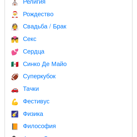
Религия
⛪️
Рождество
🎅
Свадьба / Брак
👰
Секс
💏
Сердца
💕
Синко Де Майо
🇲🇽
Суперкубок
🏈
Тачки
🚗
Фестивус
💪
Физика
🌠
Философия
📙