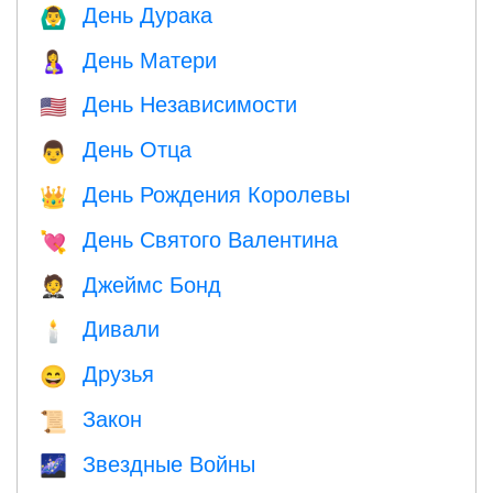
День Дурака
🙆‍♂️
День Матери
🤱
День Независимости
🇺🇸
День Отца
👨
День Рождения Королевы
👑
День Святого Валентина
💘
Джеймс Бонд
🤵
Дивали
🕯
Друзья
😄
Закон
📜
Звездные Войны
🌌