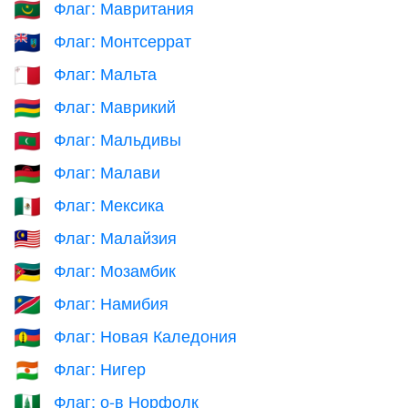
Флаг: Мавритания
🇲🇷
Флаг: Монтсеррат
🇲🇸
Флаг: Мальта
🇲🇹
Флаг: Маврикий
🇲🇺
Флаг: Мальдивы
🇲🇻
Флаг: Малави
🇲🇼
Флаг: Мексика
🇲🇽
Флаг: Малайзия
🇲🇾
Флаг: Мозамбик
🇲🇿
Флаг: Намибия
🇳🇦
Флаг: Новая Каледония
🇳🇨
Флаг: Нигер
🇳🇪
Флаг: о-в Норфолк
🇳🇫