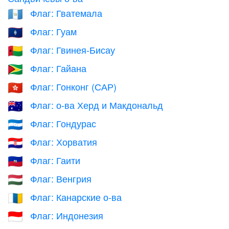
Флаг: Гватемала
🇬🇹
Флаг: Гуам
🇬🇺
Флаг: Гвинея-Бисау
🇬🇼
Флаг: Гайана
🇬🇾
Флаг: Гонконг (САР)
🇭🇰
Флаг: о-ва Херд и Макдональд
🇭🇲
Флаг: Гондурас
🇭🇳
Флаг: Хорватия
🇭🇷
Флаг: Гаити
🇭🇹
Флаг: Венгрия
🇭🇺
Флаг: Канарские о-ва
🇮🇨
Флаг: Индонезия
🇮🇩