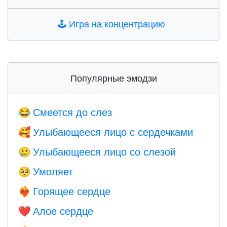
🕹️
Игра на концентрацию
Популярные эмодзи
Смеется до слез
😂
Улыбающееся лицо с сердечками
🥰
Улыбающееся лицо со слезой
🥲
Умоляет
🥺
Горящее сердце
❤️‍🔥
Алое сердце
❤️