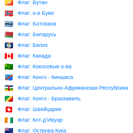
Флаг: Бутан
🇧🇹
Флаг: о-в Буве
🇧🇻
Флаг: Ботсвана
🇧🇼
Флаг: Беларусь
🇧🇾
Флаг: Белиз
🇧🇿
Флаг: Канада
🇨🇦
Флаг: Кокосовые о-ва
🇨🇨
Флаг: Конго - Киншаса
🇨🇩
Флаг: Центрально-Африканская Республика
🇨🇫
Флаг: Конго - Браззавиль
🇨🇬
Флаг: Швейцария
🇨🇭
Флаг: Кот-д’Ивуар
🇨🇮
Флаг: Острова Кука
🇨🇰