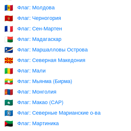
Флаг: Молдова
🇲🇩
Флаг: Черногория
🇲🇪
Флаг: Сен-Мартен
🇲🇫
Флаг: Мадагаскар
🇲🇬
Флаг: Маршалловы Острова
🇲🇭
Флаг: Северная Македония
🇲🇰
Флаг: Мали
🇲🇱
Флаг: Мьянма (Бирма)
🇲🇲
Флаг: Монголия
🇲🇳
Флаг: Макао (САР)
🇲🇴
Флаг: Северные Марианские о-ва
🇲🇵
Флаг: Мартиника
🇲🇶