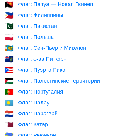
Флаг: Папуа — Новая Гвинея
🇵🇬
Флаг: Филиппины
🇵🇭
Флаг: Пакистан
🇵🇰
Флаг: Польша
🇵🇱
Флаг: Сен-Пьер и Микелон
🇵🇲
Флаг: о-ва Питкэрн
🇵🇳
Флаг: Пуэрто-Рико
🇵🇷
Флаг: Палестинские территории
🇵🇸
Флаг: Португалия
🇵🇹
Флаг: Палау
🇵🇼
Флаг: Парагвай
🇵🇾
Флаг: Катар
🇶🇦
Флаг: Реюньон
🇷🇪