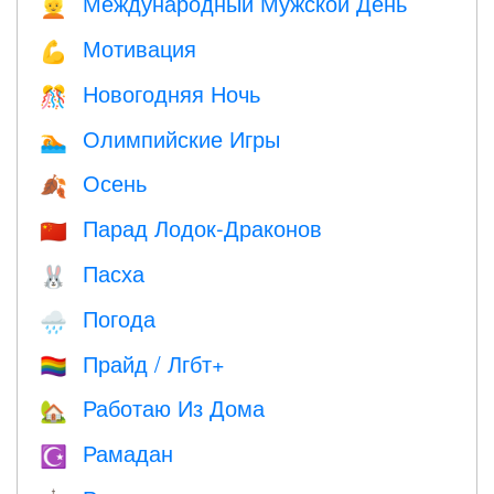
Международный Мужской День
👱
Мотивация
💪
Новогодняя Ночь
🎊
Олимпийские Игры
🏊
Осень
🍂
Парад Лодок-Драконов
🇨🇳
Пасха
🐰
Погода
🌧
Прайд / Лгбт+
🏳️‍🌈
Работаю Из Дома
🏡
Рамадан
☪️