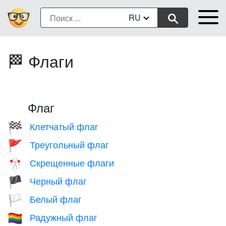
RU
🏁 Флаги
Флаг
Клетчатый флаг
🏁
Треугольный флаг
🚩
Скрещенные флаги
🎌
Черный флаг
🏴
Белый флаг
🏳️
Радужный флаг
🏳️‍🌈