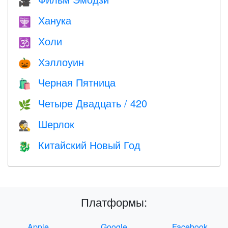
🎥
Ханука
🕎
Холи
🕉
Хэллоуин
🎃
Черная Пятница
🛍
Четыре Двадцать / 420
🌿
Шерлок
🕵️
Китайский Новый Год
🐉
Платформы:
Apple
Google
Facebook