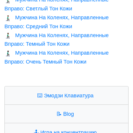
🧎🏼‍♂️‍➡️
Вправо: Светлый Тон Кожи
Мужчина На Коленях, Направленные
🧎🏽‍♂️‍➡️
Вправо: Средний Тон Кожи
Мужчина На Коленях, Направленные
🧎🏾‍♂️‍➡️
Вправо: Темный Тон Кожи
Мужчина На Коленях, Направленные
🧎🏿‍♂️‍➡️
Вправо: Очень Темный Тон Кожи
⌨️
Эмодзи Клавиатура
📝
Blog
🕹️
Игра на концентрацию