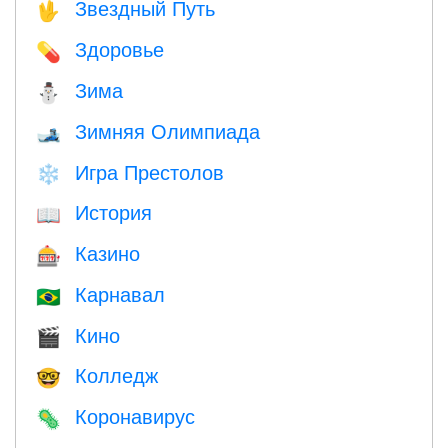
Звездный Путь
🖖
Здоровье
💊
Зима
⛄
Зимняя Олимпиада
🎿
Игра Престолов
❄️
История
📖
Казино
🎰
Карнавал
🇧🇷
Кино
🎬
Колледж
🤓
Коронавирус
🦠