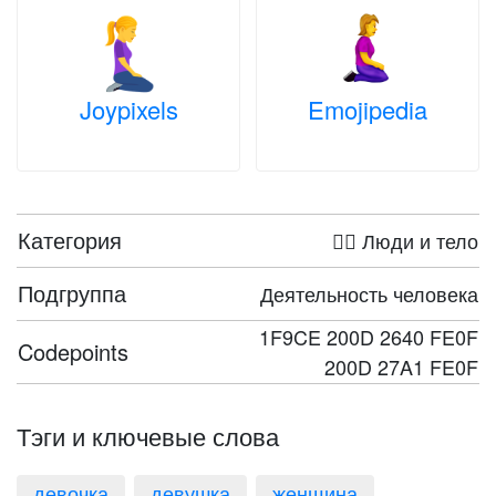
Joypixels
Emojipedia
Категория
🤦‍♀️ Люди и тело
Подгруппа
Деятельность человека
1F9CE 200D 2640 FE0F
Codepoints
200D 27A1 FE0F
Тэги и ключевые слова
девочка
девушка
женщина