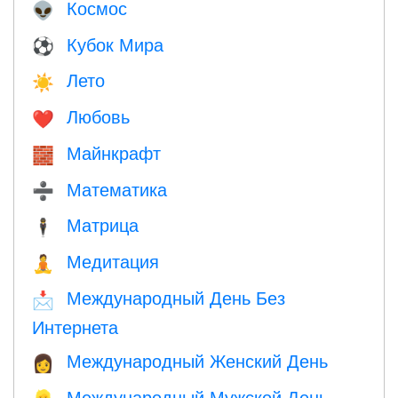
Космос
👽
Кубок Мира
⚽
Лето
☀️
Любовь
❤️️
Майнкрафт
🧱
Математика
➗
Матрица
🕴️
Медитация
🧘
Международный День Без
📩
Интернета
Международный Женский День
👩
Международный Мужской День