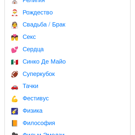
⛪️
Рождество
🎅
Свадьба / Брак
👰
Секс
💏
Сердца
💕
Синко Де Майо
🇲🇽
Суперкубок
🏈
Тачки
🚗
Фестивус
💪
Физика
🌠
Философия
📙
Фильм Эмодзи