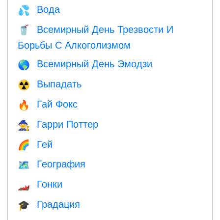
Вода
💦
Всемирный День Трезвости И
🥤
Борьбы С Алкоголизмом
Всемирный День Эмодзи
🌎
Выпадать
☢️
Гай Фокс
🔥
Гарри Поттер
🧙
Гей
🌈
География
🗺
Гонки
🏎
Градация
🎓