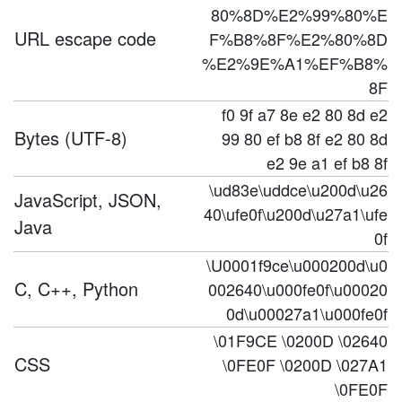
80%8D%E2%99%80%E
URL escape code
F%B8%8F%E2%80%8D
%E2%9E%A1%EF%B8%
8F
f0 9f a7 8e e2 80 8d e2
Bytes (UTF-8)
99 80 ef b8 8f e2 80 8d
e2 9e a1 ef b8 8f
\ud83e\uddce\u200d\u26
JavaScript, JSON,
40\ufe0f\u200d\u27a1\ufe
Java
0f
\U0001f9ce\u000200d\u0
C, C++, Python
002640\u000fe0f\u00020
0d\u00027a1\u000fe0f
\01F9CE \0200D \02640
CSS
\0FE0F \0200D \027A1
\0FE0F