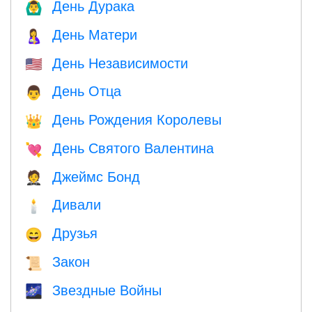
День Дурака
🙆‍♂️
День Матери
🤱
День Независимости
🇺🇸
День Отца
👨
День Рождения Королевы
👑
День Святого Валентина
💘
Джеймс Бонд
🤵
Дивали
🕯
Друзья
😄
Закон
📜
Звездные Войны
🌌