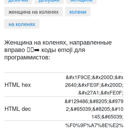
женщина на коленях
колени
на коленях
Женщина на коленях, направленные
вправо 🧎‍♀️‍➡️ коды emoji для
программистов:
&#x1F9CE;&#x200D;&#x
HTML hex
2640;&#xFE0F;&#x200D;
&#x27A1;&#xFE0F;
&#129486;&#8205;&#979
HTML dec
2;&#65039;&#8205;&#10
145;&#65039;
%F0%9F%A7%8E%E2%