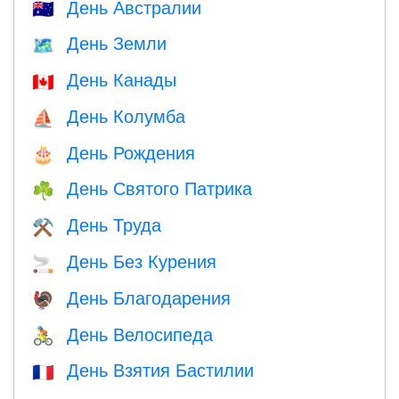
День Австралии
🇦🇺
День Земли
🗺️
День Канады
🇨🇦
День Колумба
⛵️
День Рождения
🎂
День Святого Патрика
☘️
День Труда
⚒️
День Без Курения
🚬
День Благодарения
🦃
День Велосипеда
🚴
День Взятия Бастилии
🇫🇷