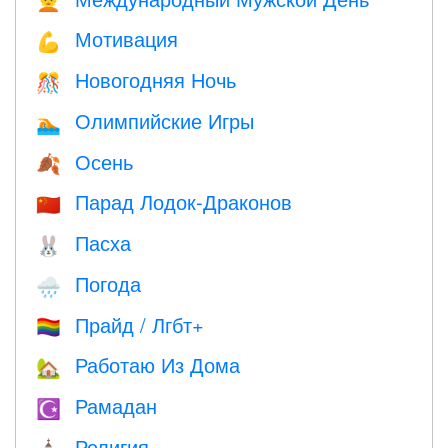
👱
Мотивация
💪
Новогодняя Ночь
🎊
Олимпийские Игры
🏊
Осень
🍂
Парад Лодок-Драконов
🇨🇳
Пасха
🐰
Погода
🌧
Прайд / Лгбт+
🏳️‍🌈
Работаю Из Дома
🏡
Рамадан
☪️
Религия