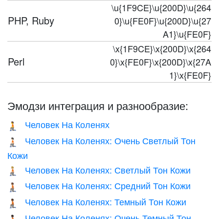
\u{1F9CE}\u{200D}\u{264
PHP, Ruby
0}\u{FE0F}\u{200D}\u{27
A1}\u{FE0F}
\x{1F9CE}\x{200D}\x{264
Perl
0}\x{FE0F}\x{200D}\x{27A
1}\x{FE0F}
Эмодзи интеграция и разнообразие:
Человек На Коленях
🧎
Человек На Коленях: Очень Светлый Тон
🧎🏻
Кожи
Человек На Коленях: Светлый Тон Кожи
🧎🏼
Человек На Коленях: Средний Тон Кожи
🧎🏽
Человек На Коленях: Темный Тон Кожи
🧎🏾
Человек На Коленях: Очень Темный Тон