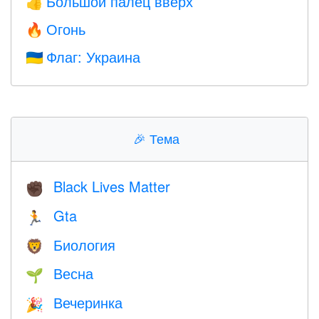
Большой палец вверх
👍
Огонь
🔥
Флаг: Украина
🇺🇦
🎉
Тема
Black Lives Matter
✊🏿
Gta
🏃
Биология
🦁
Весна
🌱
Вечеринка
🎉