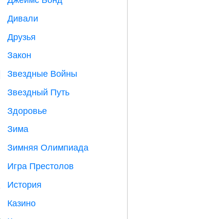

Дивали

Друзья

Закон

Звездные Войны

Звездный Путь

Здоровье

Зима
⛄
Зимняя Олимпиада

Игра Престолов
️
История

Казино
