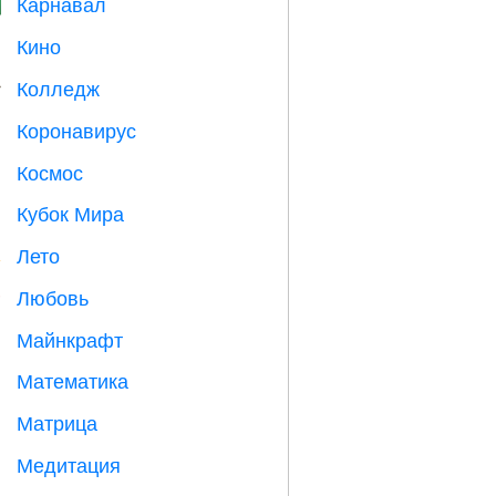
Карнавал

Кино

Колледж

Коронавирус

Космос

Кубок Мира
⚽
Лето
️
Любовь
️
Майнкрафт

Математика
➗
Матрица
️
Медитация
