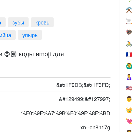
⚒

а
зубы
кровь

ийца
упырь

 🧛🏽 коды emoji для
🇫
🙆‍♂

&#x1F9DB;&#x1F3FD;
🇺
&#129499;&#127997;


%F0%9F%A7%9B%F0%9F%8F%BD

xn--on8h17g