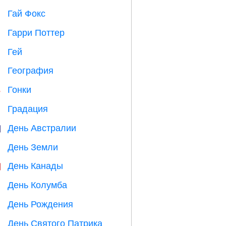
Гай Фокс

Гарри Поттер

Гей

География

Гонки

Градация

День Австралии

День Земли
️
День Канады

День Колумба
️
День Рождения

День Святого Патрика
️