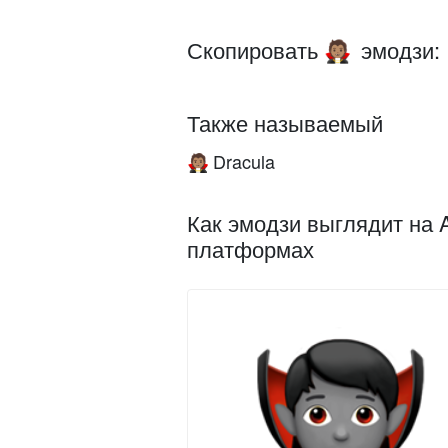
Скопировать
эмодзи:
🧛🏽
Также называемый
Dracula
🧛🏽
Как эмодзи выглядит на A
платформах