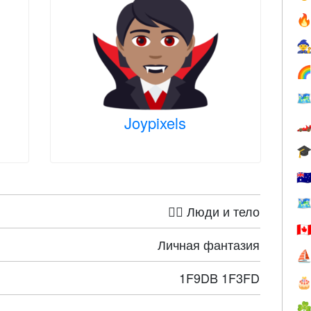




Joypixels


🇦
🗺
🤦‍♀️ Люди и тело
🇨
Личная фантазия
⛵
1F9DB 1F3FD

☘