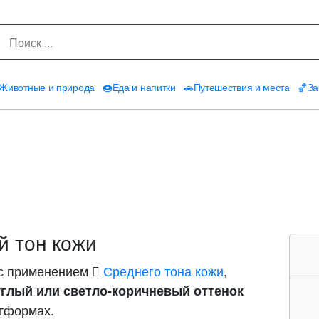
Животные и природа
🍩
Еда и напитки
🚗
Путешествия и места
🏀
За
й тон кожи
с применением
🏽 Среднего тона кожи
,
глый или светло-коричневый оттенок
тформах.