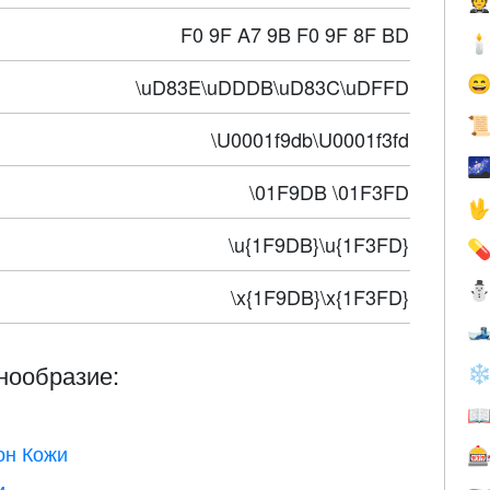

F0 9F A7 9B F0 9F 8F BD

\uD83E\uDDDB\uD83C\uDFFD


\U0001f9db\U0001f3fd

\01F9DB \01F3FD

\u{1F9DB}\u{1F3FD}

\x{1F9DB}\x{1F3FD}

нообразие:
❄

он Кожи

и