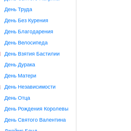
День Труда
️
День Без Курения

День Благодарения

День Велосипеда

День Взятия Бастилии

День Дурака
️
День Матери

День Независимости

День Отца

День Рождения Королевы

День Святого Валентина

Джеймс Бонд