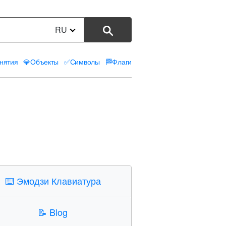
RU
нятия
💎
Объекты
✅
Символы
🏁
Флаги
⌨️
Эмодзи Клавиатура
📝
Blog