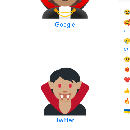

Google

се

сл

❤️‍
❤


🇺
Twitter