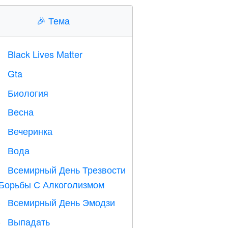
🎉
Тема
Black Lives Matter

Gta

Биология

Весна

Вечеринка

Вода

Всемирный День Трезвости

Борьбы С Алкоголизмом
Всемирный День Эмодзи

Выпадать
️