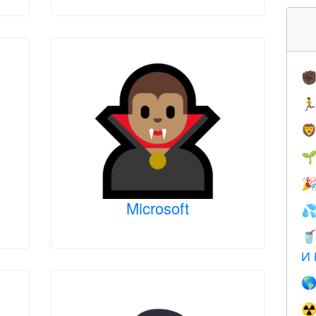
✊




Microsoft


И 

☢