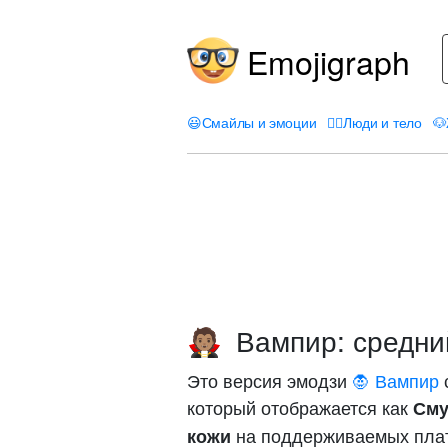
Emojigraph
😃
Смайлы и эмоции
🤦‍♀️
Люди и тело
🐶
Вампир: средни
🧛🏽
Это версия эмодзи
🧛 Вампир
который отображается как
Сму
на поддерживаемых пла
кожи