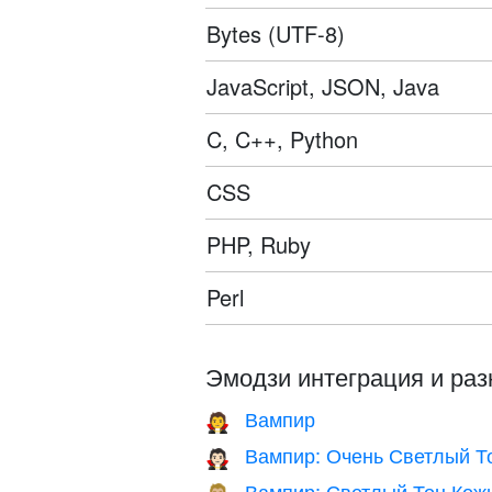
Bytes (UTF-8)
JavaScript, JSON, Java
C, C++, Python
CSS
PHP, Ruby
Perl
Эмодзи интеграция и раз
Вампир
🧛
Вампир: Очень Светлый Т
🧛🏻
Вампир: Светлый Тон Кож