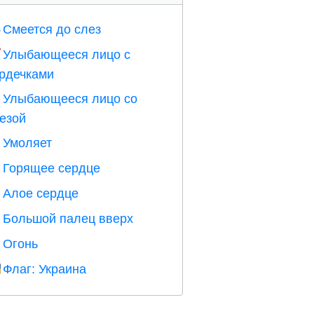
Смеется до слез

Улыбающееся лицо с

рдечками
Улыбающееся лицо со

езой
Умоляет

Горящее сердце

Алое сердце
️
Большой палец вверх

Огонь

Флаг: Украина
