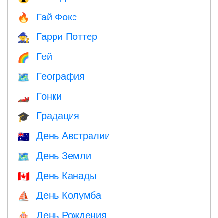
Гай Фокс
🔥
Гарри Поттер
🧙
Гей
🌈
География
🗺
Гонки
🏎
Градация
🎓
День Австралии
🇦🇺
День Земли
🗺️
День Канады
🇨🇦
День Колумба
⛵️
День Рождения
🎂