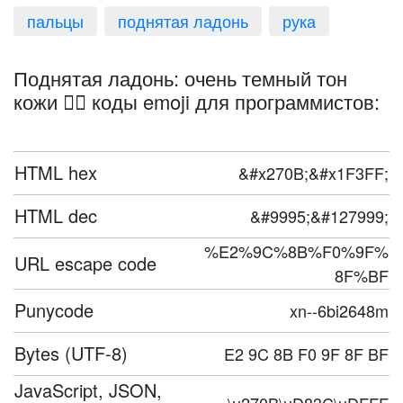
пальцы
поднятая ладонь
рука
Поднятая ладонь: очень темный тон
кожи ✋🏿 коды emoji для программистов:
HTML hex
&#x270B;&#x1F3FF;
HTML dec
&#9995;&#127999;
%E2%9C%8B%F0%9F%
URL escape code
8F%BF
Punycode
xn--6bi2648m
Bytes (UTF-8)
E2 9C 8B F0 9F 8F BF
JavaScript, JSON,