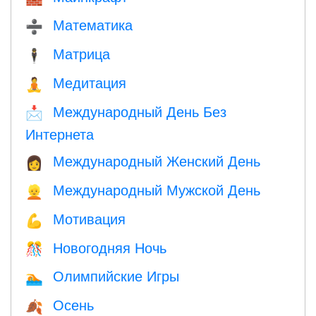
Математика
➗
Матрица
🕴️
Медитация
🧘
Международный День Без
📩
Интернета
Международный Женский День
👩
Международный Мужской День
👱
Мотивация
💪
Новогодняя Ночь
🎊
Олимпийские Игры
🏊
Осень
🍂