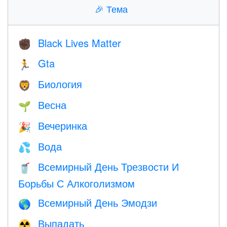
🎉
Тема
Black Lives Matter
✊🏿
Gta
🏃
Биология
🦁
Весна
🌱
Вечеринка
🎉
Вода
💦
Всемирный День Трезвости И
🥤
Борьбы С Алкоголизмом
Всемирный День Эмодзи
🌎
Выпадать
☢️