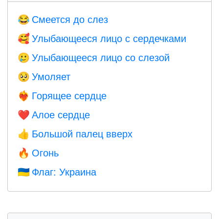
Смеется до слез
😂
Улыбающееся лицо с сердечками
🥰
Улыбающееся лицо со слезой
🥲
Умоляет
🥺
Горящее сердце
❤️‍🔥
Алое сердце
❤️
Большой палец вверх
👍
Огонь
🔥
Флаг: Украина
🇺🇦