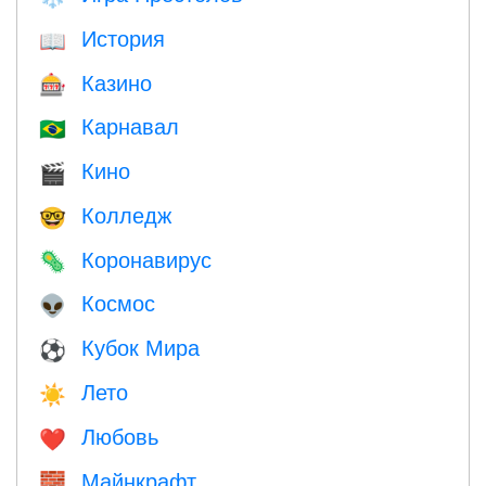
История
📖
Казино
🎰
Карнавал
🇧🇷
Кино
🎬
Колледж
🤓
Коронавирус
🦠
Космос
👽
Кубок Мира
⚽
Лето
☀️
Любовь
❤️️
Майнкрафт
🧱