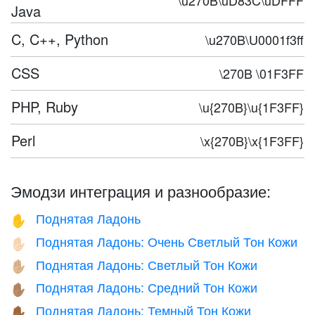
\u270B\uD83C\uDFFF
Java
C, C++, Python
\u270B\U0001f3ff
CSS
\270B \01F3FF
PHP, Ruby
\u{270B}\u{1F3FF}
Perl
\x{270B}\x{1F3FF}
Эмодзи интеграция и разнообразие:
Поднятая Ладонь
✋
Поднятая Ладонь: Очень Светлый Тон Кожи
✋🏻
Поднятая Ладонь: Светлый Тон Кожи
✋🏼
Поднятая Ладонь: Средний Тон Кожи
✋🏽
Поднятая Ладонь: Темный Тон Кожи
✋🏾