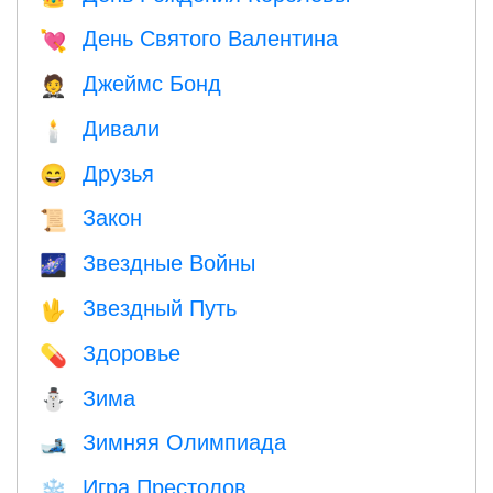
День Святого Валентина
💘
Джеймс Бонд
🤵
Дивали
🕯
Друзья
😄
Закон
📜
Звездные Войны
🌌
Звездный Путь
🖖
Здоровье
💊
Зима
⛄
Зимняя Олимпиада
🎿
Игра Престолов
❄️