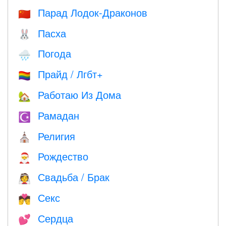
Парад Лодок-Драконов
🇨🇳
Пасха
🐰
Погода
🌧
Прайд / Лгбт+
🏳️‍🌈
Работаю Из Дома
🏡
Рамадан
☪️
Религия
⛪️
Рождество
🎅
Свадьба / Брак
👰
Секс
💏
Сердца
💕