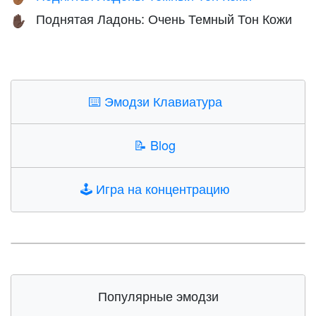
Поднятая Ладонь: Очень Темный Тон Кожи
✋🏿
⌨️
Эмодзи Клавиатура
📝
Blog
🕹️
Игра на концентрацию
Популярные эмодзи