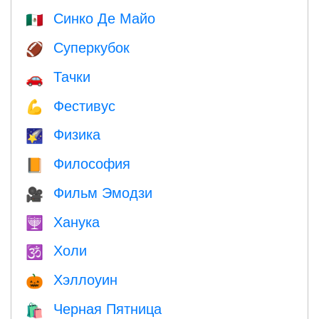
Синко Де Майо
🇲🇽
Суперкубок
🏈
Тачки
🚗
Фестивус
💪
Физика
🌠
Философия
📙
Фильм Эмодзи
🎥
Ханука
🕎
Холи
🕉
Хэллоуин
🎃
Черная Пятница
🛍