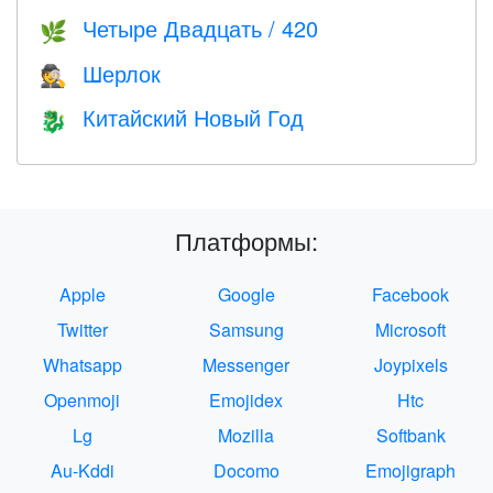
Четыре Двадцать / 420
🌿
Шерлок
🕵️
Китайский Новый Год
🐉
Платформы:
Apple
Google
Facebook
Twitter
Samsung
Microsoft
Whatsapp
Messenger
Joypixels
Openmoji
Emojidex
Htc
Lg
Mozilla
Softbank
Au-Kddi
Docomo
Emojigraph