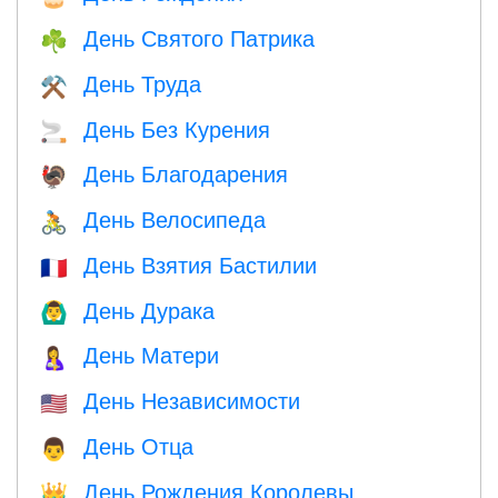
День Святого Патрика
☘️
День Труда
⚒️
День Без Курения
🚬
День Благодарения
🦃
День Велосипеда
🚴
День Взятия Бастилии
🇫🇷
День Дурака
🙆‍♂️
День Матери
🤱
День Независимости
🇺🇸
День Отца
👨
День Рождения Королевы
👑