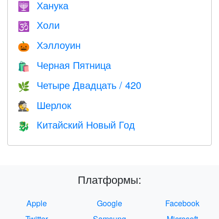
Ханука
🕎
Холи
🕉
Хэллоуин
🎃
Черная Пятница
🛍
Четыре Двадцать / 420
🌿
Шерлок
🕵️
Китайский Новый Год
🐉
Платформы:
Apple
Google
Facebook
Twitter
Samsung
Microsoft