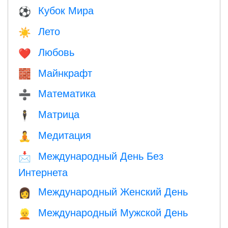
Кубок Мира
⚽
Лето
☀️
Любовь
❤️️
Майнкрафт
🧱
Математика
➗
Матрица
🕴️
Медитация
🧘
Международный День Без
📩
Интернета
Международный Женский День
👩
Международный Мужской День
👱