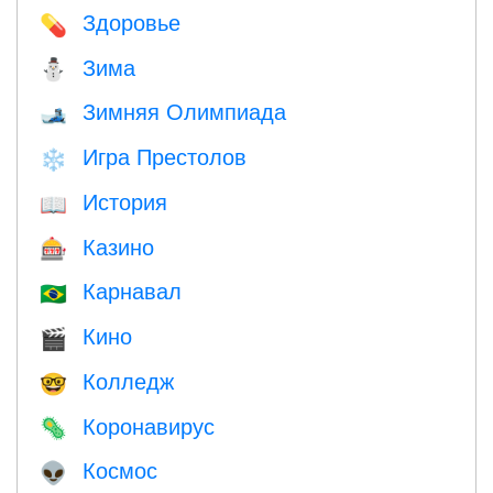
Здоровье
💊
Зима
⛄
Зимняя Олимпиада
🎿
Игра Престолов
❄️
История
📖
Казино
🎰
Карнавал
🇧🇷
Кино
🎬
Колледж
🤓
Коронавирус
🦠
Космос
👽