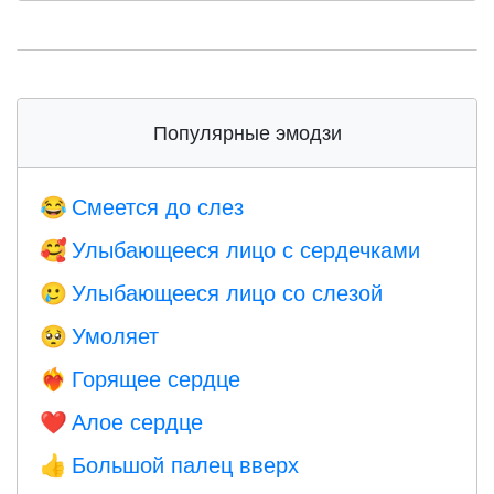
Популярные эмодзи
Смеется до слез
😂
Улыбающееся лицо с сердечками
🥰
Улыбающееся лицо со слезой
🥲
Умоляет
🥺
Горящее сердце
❤️‍🔥
Алое сердце
❤️
Большой палец вверх
👍