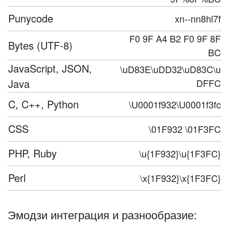
Punycode
xn--nn8hl7f
F0 9F A4 B2 F0 9F 8F
Bytes (UTF-8)
BC
JavaScript, JSON,
\uD83E\uDD32\uD83C\u
Java
DFFC
C, C++, Python
\U0001f932\U0001f3fc
CSS
\01F932 \01F3FC
PHP, Ruby
\u{1F932}\u{1F3FC}
Perl
\x{1F932}\x{1F3FC}
Эмодзи интеграция и разнообразие: