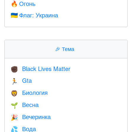
Огонь
🔥
Флаг: Украина
🇺🇦
🎉
Тема
Black Lives Matter
✊🏿
Gta
🏃
Биология
🦁
Весна
🌱
Вечеринка
🎉
Вода
💦