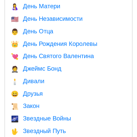
День Матери
🤱
День Независимости
🇺🇸
День Отца
👨
День Рождения Королевы
👑
День Святого Валентина
💘
Джеймс Бонд
🤵
Дивали
🕯
Друзья
😄
Закон
📜
Звездные Войны
🌌
Звездный Путь
🖖