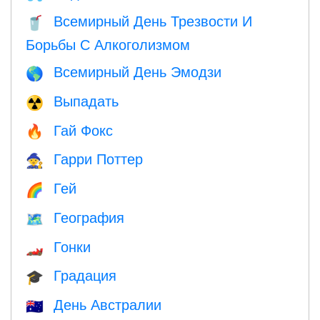
Всемирный День Трезвости И
🥤
Борьбы С Алкоголизмом
Всемирный День Эмодзи
🌎
Выпадать
☢️
Гай Фокс
🔥
Гарри Поттер
🧙
Гей
🌈
География
🗺
Гонки
🏎
Градация
🎓
День Австралии
🇦🇺