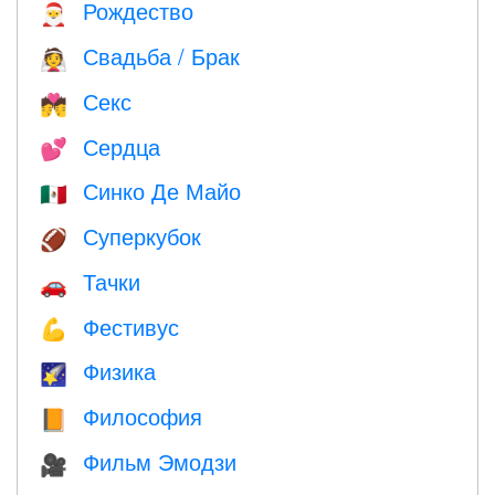
Рождество
🎅
Свадьба / Брак
👰
Секс
💏
Сердца
💕
Синко Де Майо
🇲🇽
Суперкубок
🏈
Тачки
🚗
Фестивус
💪
Физика
🌠
Философия
📙
Фильм Эмодзи
🎥