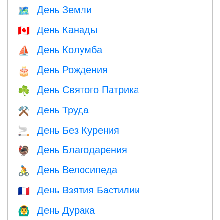
День Земли
🗺️
День Канады
🇨🇦
День Колумба
⛵️
День Рождения
🎂
День Святого Патрика
☘️
День Труда
⚒️
День Без Курения
🚬
День Благодарения
🦃
День Велосипеда
🚴
День Взятия Бастилии
🇫🇷
День Дурака
🙆‍♂️