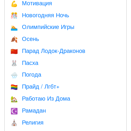
Мотивация
💪
Новогодняя Ночь
🎊
Олимпийские Игры
🏊
Осень
🍂
Парад Лодок-Драконов
🇨🇳
Пасха
🐰
Погода
🌧
Прайд / Лгбт+
🏳️‍🌈
Работаю Из Дома
🏡
Рамадан
☪️
Религия
⛪️