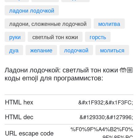
ладони лодочкой
ладони, сложенные лодочкой
молитва
руки
светлый тон кожи
горсть
дуа
желание
лодочкой
молиться
Ладони лодочкой: светлый тон кожи 🤲🏼
коды emoji для программистов:
HTML hex
&#x1F932;&#x1F3FC;
HTML dec
&#129330;&#127996;
%F0%9F%A4%B2%F0%
URL escape code
9F%8F%BC