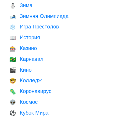
Зима
⛄
Зимняя Олимпиада
🎿
Игра Престолов
❄️
История
📖
Казино
🎰
Карнавал
🇧🇷
Кино
🎬
Колледж
🤓
Коронавирус
🦠
Космос
👽
Кубок Мира
⚽