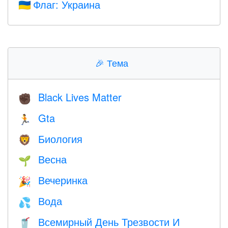
Флаг: Украина
🇺🇦
🎉
Тема
Black Lives Matter
✊🏿
Gta
🏃
Биология
🦁
Весна
🌱
Вечеринка
🎉
Вода
💦
Всемирный День Трезвости И
🥤