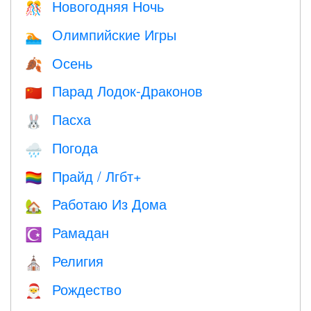
Новогодняя Ночь
🎊
Олимпийские Игры
🏊
Осень
🍂
Парад Лодок-Драконов
🇨🇳
Пасха
🐰
Погода
🌧
Прайд / Лгбт+
🏳️‍🌈
Работаю Из Дома
🏡
Рамадан
☪️
Религия
⛪️
Рождество
🎅