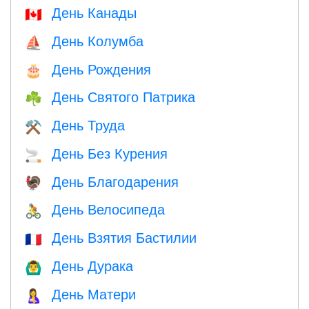
День Канады
🇨🇦
День Колумба
⛵️
День Рождения
🎂
День Святого Патрика
☘️
День Труда
⚒️
День Без Курения
🚬
День Благодарения
🦃
День Велосипеда
🚴
День Взятия Бастилии
🇫🇷
День Дурака
🙆‍♂️
День Матери
🤱