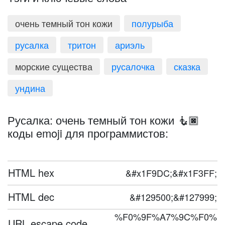
очень темный тон кожи
полурыба
русалка
тритон
ариэль
морские существа
русалочка
сказка
ундина
Русалка: очень темный тон кожи 🧜🏿
коды emoji для программистов:
HTML hex
&#x1F9DC;&#x1F3FF;
HTML dec
&#129500;&#127999;
%F0%9F%A7%9C%F0%
URL escape code