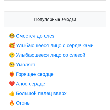
Популярные эмодзи
Смеется до слез
😂
Улыбающееся лицо с сердечками
🥰
Улыбающееся лицо со слезой
🥲
Умоляет
🥺
Горящее сердце
❤️‍🔥
Алое сердце
❤️
Большой палец вверх
👍
Огонь
🔥