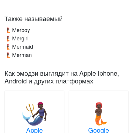
Также называемый
Merboy
🧜🏿
Mergirl
🧜🏿
Mermaid
🧜🏿
Merman
🧜🏿
Как эмодзи выглядит на Apple Iphone,
Android и других платформах
Apple
Google