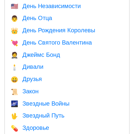
День Независимости
🇺🇸
День Отца
👨
День Рождения Королевы
👑
День Святого Валентина
💘
Джеймс Бонд
🤵
Дивали
🕯
Друзья
😄
Закон
📜
Звездные Войны
🌌
Звездный Путь
🖖
Здоровье
💊