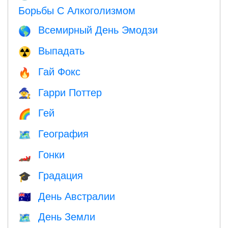
Борьбы С Алкоголизмом
Всемирный День Эмодзи
🌎
Выпадать
☢️
Гай Фокс
🔥
Гарри Поттер
🧙
Гей
🌈
География
🗺
Гонки
🏎
Градация
🎓
День Австралии
🇦🇺
День Земли
🗺️