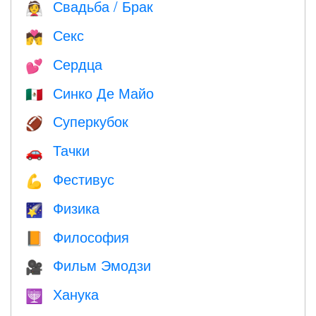
Свадьба / Брак
👰
Секс
💏
Сердца
💕
Синко Де Майо
🇲🇽
Суперкубок
🏈
Тачки
🚗
Фестивус
💪
Физика
🌠
Философия
📙
Фильм Эмодзи
🎥
Ханука
🕎