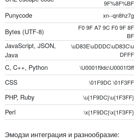
9F%8F%BF
Punycode
xn--qn8hz7g
F0 9F A7 9C F0 9F 8F
Bytes (UTF-8)
BF
JavaScript, JSON,
\uD83E\uDDDC\uD83C\u
Java
DFFF
C, C++, Python
\U0001f9dc\U0001f3ff
CSS
\01F9DC \01F3FF
PHP, Ruby
\u{1F9DC}\u{1F3FF}
Perl
\x{1F9DC}\x{1F3FF}
Эмодзи интеграция и разнообразие: