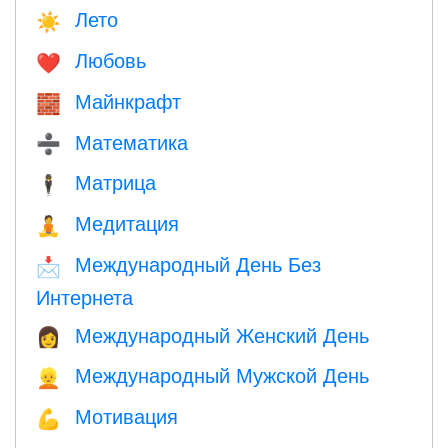
Лето
☀️
Любовь
❤️️
Майнкрафт
🧱
Математика
➗
Матрица
🕴️
Медитация
🧘
Международный День Без
📩
Интернета
Международный Женский День
👩
Международный Мужской День
👱
Мотивация
💪