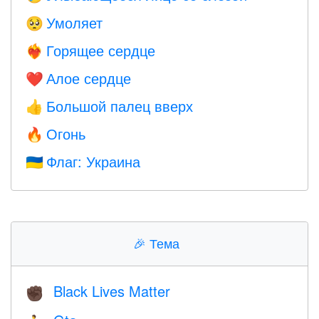
Умоляет
🥺
Горящее сердце
❤️‍🔥
Алое сердце
❤️
Большой палец вверх
👍
Огонь
🔥
Флаг: Украина
🇺🇦
🎉
Тема
Black Lives Matter
✊🏿