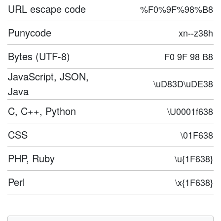
URL escape code
%F0%9F%98%B8
Punycode
xn--z38h
Bytes (UTF-8)
F0 9F 98 B8
JavaScript, JSON,
\uD83D\uDE38
Java
C, C++, Python
\U0001f638
CSS
\01F638
PHP, Ruby
\u{1F638}
Perl
\x{1F638}