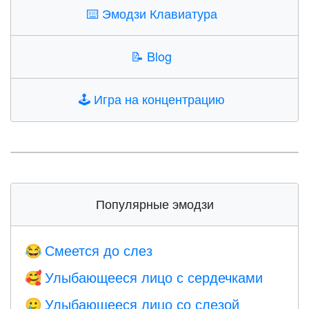
⌨️
Эмодзи Клавиатура
📝
Blog
🕹️
Игра на концентрацию
Популярные эмодзи
Смеется до слез
😂
Улыбающееся лицо с сердечками
🥰
Улыбающееся лицо со слезой
🥲