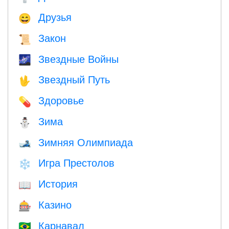
Друзья
😄
Закон
📜
Звездные Войны
🌌
Звездный Путь
🖖
Здоровье
💊
Зима
⛄
Зимняя Олимпиада
🎿
Игра Престолов
❄️
История
📖
Казино
🎰
Карнавал
🇧🇷