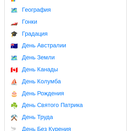
География
🗺
Гонки
🏎
Градация
🎓
День Австралии
🇦🇺
День Земли
🗺️
День Канады
🇨🇦
День Колумба
⛵️
День Рождения
🎂
День Святого Патрика
☘️
День Труда
⚒️
День Без Курения
🚬