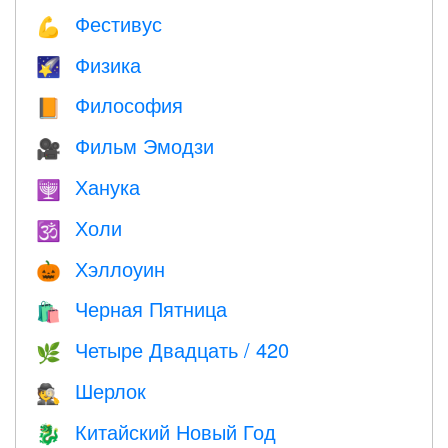
Фестивус
💪
Физика
🌠
Философия
📙
Фильм Эмодзи
🎥
Ханука
🕎
Холи
🕉
Хэллоуин
🎃
Черная Пятница
🛍
Четыре Двадцать / 420
🌿
Шерлок
🕵️
Китайский Новый Год
🐉