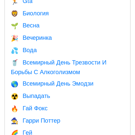
Gta
🏃
Биология
🦁
Весна
🌱
Вечеринка
🎉
Вода
💦
Всемирный День Трезвости И
🥤
Борьбы С Алкоголизмом
Всемирный День Эмодзи
🌎
Выпадать
☢️
Гай Фокс
🔥
Гарри Поттер
🧙
Гей
🌈