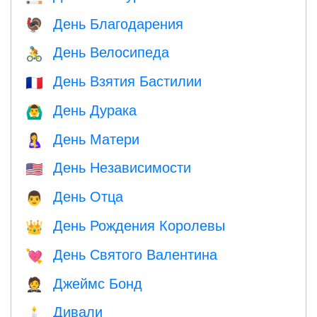
День Благодарения
🦃
День Велосипеда
🚴
День Взятия Бастилии
🇫🇷
День Дурака
🙆‍♂️
День Матери
🤱
День Независимости
🇺🇸
День Отца
👨
День Рождения Королевы
👑
День Святого Валентина
💘
Джеймс Бонд
🤵
Дивали
🕯