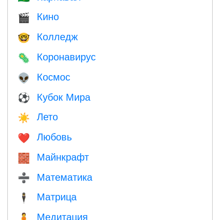
Кино
🎬
Колледж
🤓
Коронавирус
🦠
Космос
👽
Кубок Мира
⚽
Лето
☀️
Любовь
❤️️
Майнкрафт
🧱
Математика
➗
Матрица
🕴️
Медитация
🧘