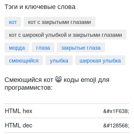
Тэги и ключевые слова
кот
кот с закрытыми глазами
кот с широкой улыбкой и закрытыми глазами
морда
глаза
закрытые глаза
смеющийся
улыбка
широкая улыбка
Смеющийся кот 😸 коды emoji для
программистов:
HTML hex
&#x1F638;
HTML dec
&#128568;