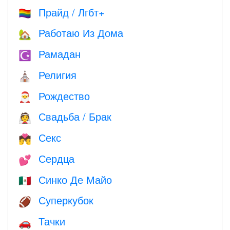
Прайд / Лгбт+
🏳️‍🌈
Работаю Из Дома
🏡
Рамадан
☪️
Религия
⛪️
Рождество
🎅
Свадьба / Брак
👰
Секс
💏
Сердца
💕
Синко Де Майо
🇲🇽
Суперкубок
🏈
Тачки
🚗