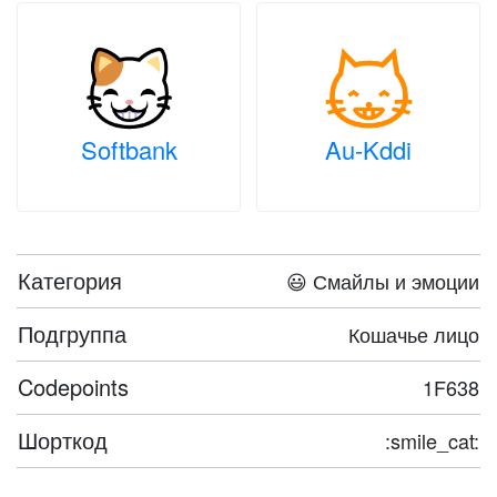
Softbank
Au-Kddi
Категория
😃 Смайлы и эмоции
Подгруппа
Кошачье лицо
Codepoints
1F638
Шорткод
:smile_cat: