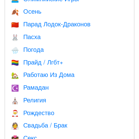
Осень
🍂
Парад Лодок-Драконов
🇨🇳
Пасха
🐰
Погода
🌧
Прайд / Лгбт+
🏳️‍🌈
Работаю Из Дома
🏡
Рамадан
☪️
Религия
⛪️
Рождество
🎅
Свадьба / Брак
👰
Секс
💏