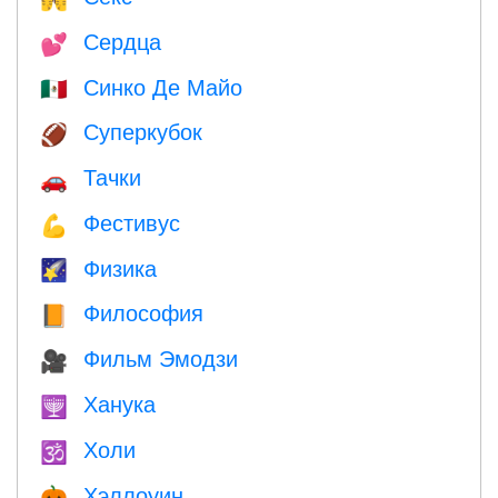
Сердца
💕
Синко Де Майо
🇲🇽
Суперкубок
🏈
Тачки
🚗
Фестивус
💪
Физика
🌠
Философия
📙
Фильм Эмодзи
🎥
Ханука
🕎
Холи
🕉
Хэллоуин
🎃