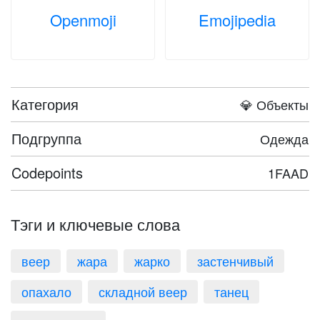
Openmoji
Emojipedia
Категория
💎 Объекты
Подгруппа
Одежда
Codepoints
1FAAD
Тэги и ключевые слова
веер
жара
жарко
застенчивый
опахало
складной веер
танец