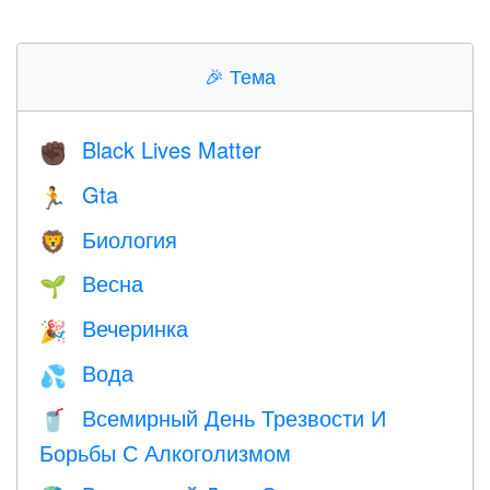
🎉
Тема
Black Lives Matter
✊🏿
Gta
🏃
Биология
🦁
Весна
🌱
Вечеринка
🎉
Вода
💦
Всемирный День Трезвости И
🥤
Борьбы С Алкоголизмом