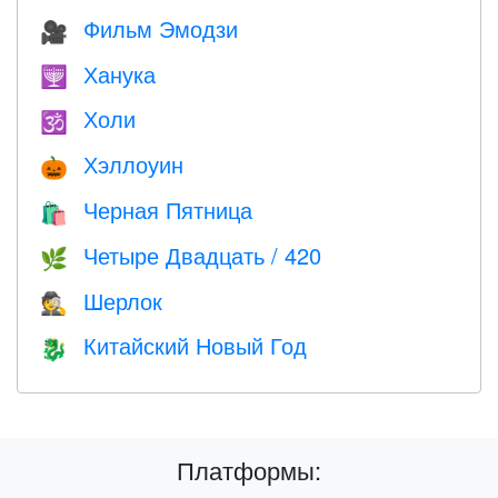
Фильм Эмодзи
🎥
Ханука
🕎
Холи
🕉
Хэллоуин
🎃
Черная Пятница
🛍
Четыре Двадцать / 420
🌿
Шерлок
🕵️
Китайский Новый Год
🐉
Платформы: