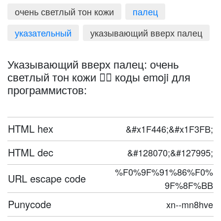
очень светлый тон кожи
палец
указательный
указывающий вверх палец
Указывающий вверх палец: очень
светлый тон кожи 👆🏻 коды emoji для
программистов:
HTML hex
&#x1F446;&#x1F3FB;
HTML dec
&#128070;&#127995;
%F0%9F%91%86%F0%
URL escape code
9F%8F%BB
Punycode
xn--mn8hve