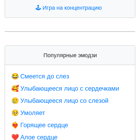
🕹️
Игра на концентрацию
Популярные эмодзи
Смеется до слез
😂
Улыбающееся лицо с сердечками
🥰
Улыбающееся лицо со слезой
🥲
Умоляет
🥺
Горящее сердце
❤️‍🔥
Алое сердце
❤️