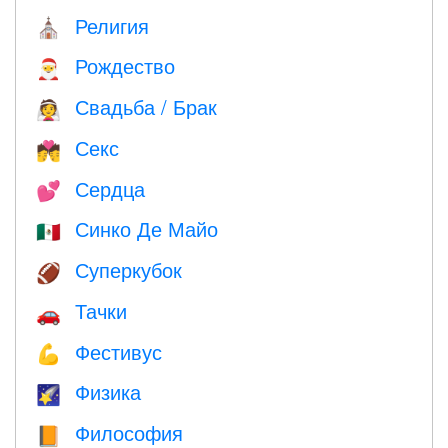
Религия
⛪️
Рождество
🎅
Свадьба / Брак
👰
Секс
💏
Сердца
💕
Синко Де Майо
🇲🇽
Суперкубок
🏈
Тачки
🚗
Фестивус
💪
Физика
🌠
Философия
📙