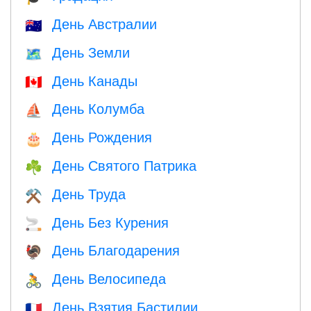
День Австралии
🇦🇺
День Земли
🗺️
День Канады
🇨🇦
День Колумба
⛵️
День Рождения
🎂
День Святого Патрика
☘️
День Труда
⚒️
День Без Курения
🚬
День Благодарения
🦃
День Велосипеда
🚴
День Взятия Бастилии
🇫🇷