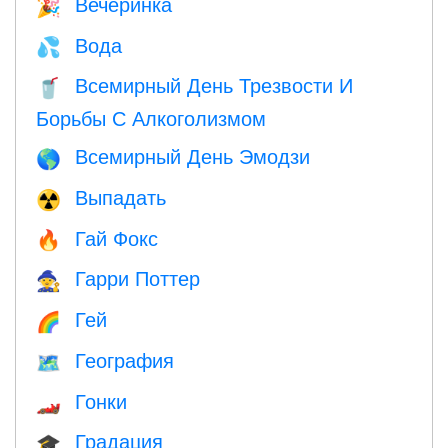
Вечеринка
🎉
Вода
💦
Всемирный День Трезвости И
🥤
Борьбы С Алкоголизмом
Всемирный День Эмодзи
🌎
Выпадать
☢️
Гай Фокс
🔥
Гарри Поттер
🧙
Гей
🌈
География
🗺
Гонки
🏎
Градация
🎓