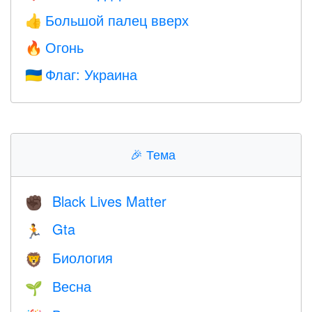
Большой палец вверх
👍
Огонь
🔥
Флаг: Украина
🇺🇦
🎉
Тема
Black Lives Matter
✊🏿
Gta
🏃
Биология
🦁
Весна
🌱