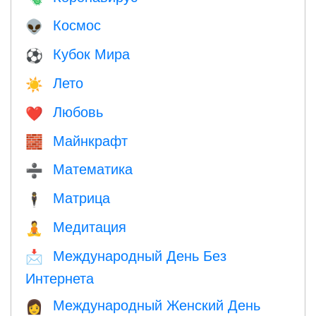
Космос
👽
Кубок Мира
⚽
Лето
☀️
Любовь
❤️️
Майнкрафт
🧱
Математика
➗
Матрица
🕴️
Медитация
🧘
Международный День Без
📩
Интернета
Международный Женский День
👩