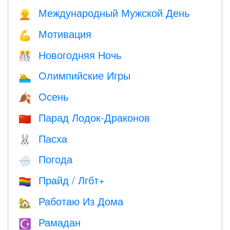
Международный Мужской День
👱
Мотивация
💪
Новогодняя Ночь
🎊
Олимпийские Игры
🏊
Осень
🍂
Парад Лодок-Драконов
🇨🇳
Пасха
🐰
Погода
🌧
Прайд / Лгбт+
🏳️‍🌈
Работаю Из Дома
🏡
Рамадан
☪️