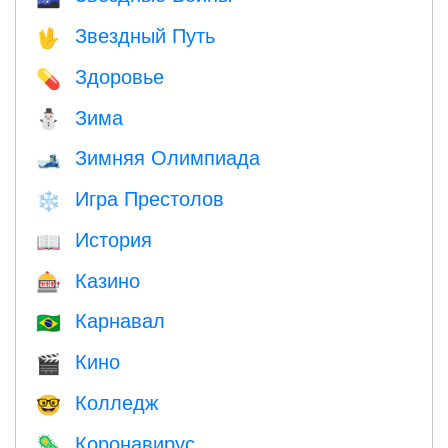
Звездный Путь
🖖
Здоровье
💊
Зима
⛄
Зимняя Олимпиада
🎿
Игра Престолов
❄️
История
📖
Казино
🎰
Карнавал
🇧🇷
Кино
🎬
Колледж
🤓
Коронавирус
🦠