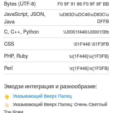
Bytes (UTF-8)
F0 9F 91 86 F0 9F 8F BB
JavaScript, JSON,
\uD83D\uDC46\uD83C\u
Java
DFFB
C, C++, Python
\U0001f446\U0001f3fb
CSS
\01F446 \01F3FB
PHP, Ruby
\u{1F446}\u{1F3FB}
Perl
\x{1F446}\x{1F3FB}
Эмодзи интеграция и разнообразие:
Указывающий Вверх Палец
👆
Указывающий Вверх Палец: Очень Светлый
👆🏻
Тон Кожи