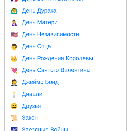
День Дурака
🙆‍♂️
День Матери
🤱
День Независимости
🇺🇸
День Отца
👨
День Рождения Королевы
👑
День Святого Валентина
💘
Джеймс Бонд
🤵
Дивали
🕯
Друзья
😄
Закон
📜
Звездные Войны
🌌