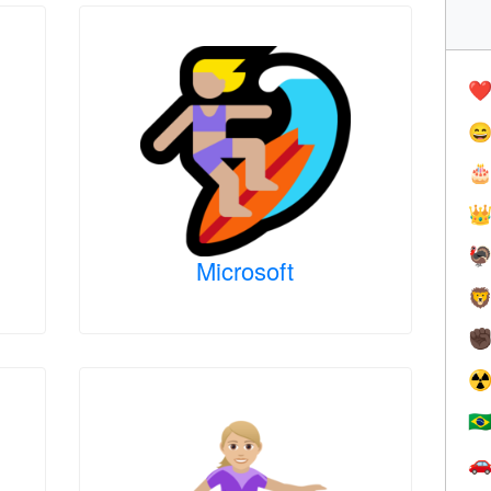
❤️




Microsoft

✊
☢
🇧
