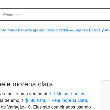
🐶
Animais e Natureza
🍩
Alimentação e bebida
🚗
Viagens e lugares
🏀
Ati
pele morena clara
emoji é uma versão de
🏄‍♀️ Mulher surfista
,
ra
ia de emojis
🏄 Surfista
,
🏼 Pele morena clara
,
 de Variação-16. Eles são combinados usando