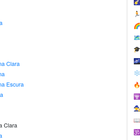


a




na Clara
❄
na
na Escura

ra



a Clara

a