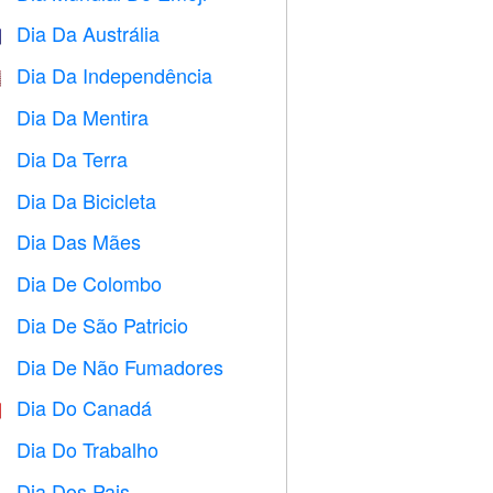
Dia Da Austrália

Dia Da Independência

Dia Da Mentira
️
Dia Da Terra
️
Dia Da Bicicleta

Dia Das Mães

Dia De Colombo
️
Dia De São Patricio
️
Dia De Não Fumadores

Dia Do Canadá

Dia Do Trabalho
️
Dia Dos Pais