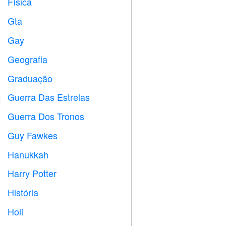
Física

Gta

Gay

Geografia

Graduação

Guerra Das Estrelas

Guerra Dos Tronos
️
Guy Fawkes

Hanukkah

Harry Potter

História

Holi
