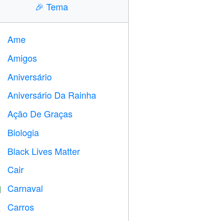
🎉
Tema
Ame
️
Amigos

Aniversário

Aniversário Da Rainha

Ação De Graças

Biologia

Black Lives Matter

Cair
️
Carnaval

Carros
