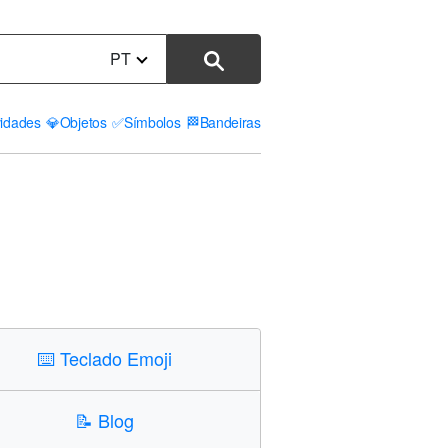
PT
vidades
💎
Objetos
✅
Símbolos
🏁
Bandeiras
⌨️
Teclado Emoji
📝
Blog