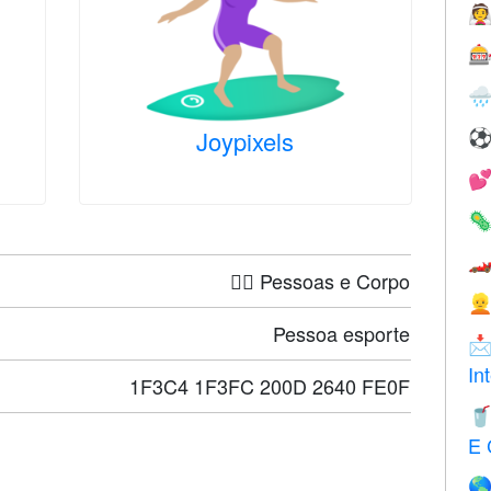



Joypixels



🤦‍♀️ Pessoas e Corpo

Pessoa esporte

In
1F3C4 1F3FC 200D 2640 FE0F

E 
