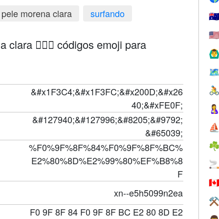
pele morena clara
surfando
🇦
🇺
 clara 🏄🏼‍♀️ códigos emoji para
🙆‍♂
🗺
&#x1F3C4;&#x1F3FC;&#x200D;&#x26

40;&#xFE0F;

&#127940;&#127996;&#8205;&#9792;
⛵
&#65039;
☘
%F0%9F%8F%84%F0%9F%8F%BC%
E2%80%8D%E2%99%80%EF%B8%8

F
🇨
xn--e5h5099n2ea
⚒
F0 9F 8F 84 F0 9F 8F BC E2 80 8D E2