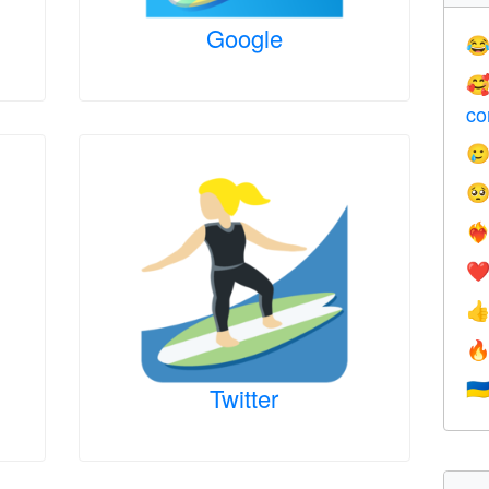
Google


co


❤️‍
❤


🇺
Twitter