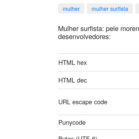
mulher
mulher surfista
Mulher surfista: pele morena
desenvolvedores:
HTML hex
HTML dec
URL escape code
Punycode
Bytes (UTF-8)