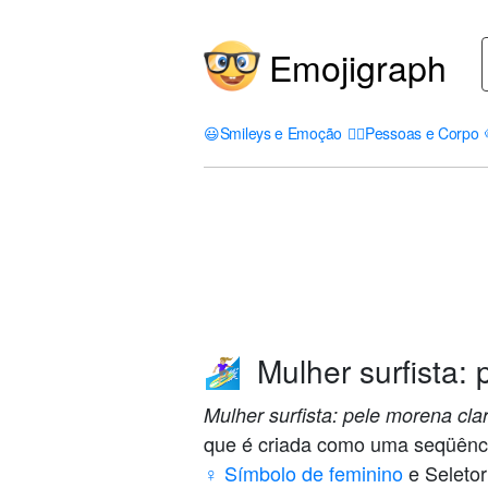
Emojigraph
😃
Smileys e Emoção
🤦‍♀️
Pessoas e Corpo
Mulher surfista: 
🏄🏼‍♀️
Mulher surfista: pele morena cla
que é criada como uma seqüênc
♀️ Símbolo de feminino
e Seletor