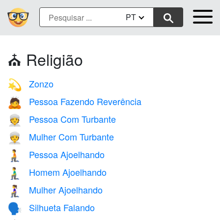
PT
⛪️ Religião
Zonzo
💫
Pessoa Fazendo Reverência
🙇
Pessoa Com Turbante
👳
Mulher Com Turbante
👳‍♀️
Pessoa Ajoelhando
🧎
Homem Ajoelhando
🧎‍♂️
Mulher Ajoelhando
🧎‍♀️
Silhueta Falando
🗣️