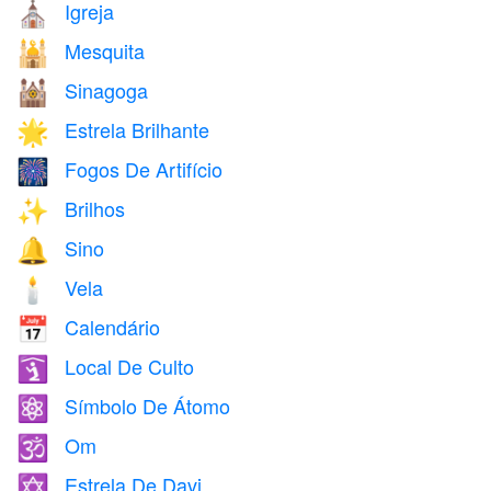
Igreja
⛪
Mesquita
🕌
Sinagoga
🕍
Estrela Brilhante
🌟
Fogos De Artifício
🎆
Brilhos
✨
Sino
🔔
Vela
🕯️
Calendário
📅
Local De Culto
🛐
Símbolo De Átomo
⚛️
Om
🕉️
Estrela De Davi
✡️