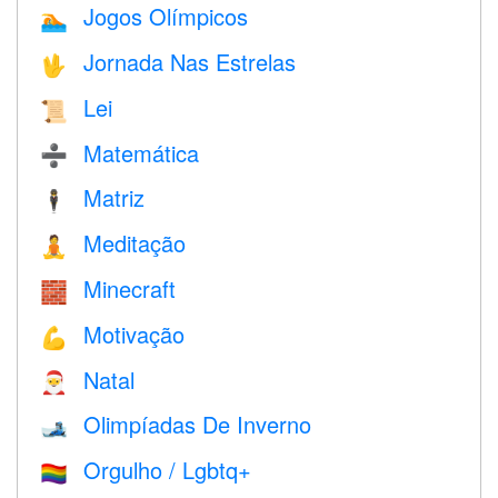
Jogos Olímpicos
🏊
Jornada Nas Estrelas
🖖
Lei
📜
Matemática
➗
Matriz
🕴️
Meditação
🧘
Minecraft
🧱
Motivação
💪
Natal
🎅
Olimpíadas De Inverno
🎿
Orgulho / Lgbtq+
🏳️‍🌈