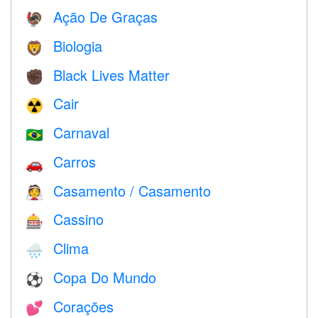
Ação De Graças
🦃
Biologia
🦁
Black Lives Matter
✊🏿
Cair
☢️
Carnaval
🇧🇷
Carros
🚗
Casamento / Casamento
👰
Cassino
🎰
Clima
🌧
Copa Do Mundo
⚽
Corações
💕