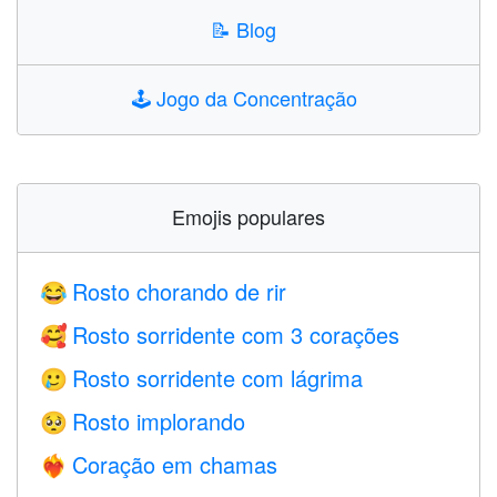
📝
Blog
🕹️
Jogo da Concentração
Emojis populares
Rosto chorando de rir
😂
Rosto sorridente com 3 corações
🥰
Rosto sorridente com lágrima
🥲
Rosto implorando
🥺
Coração em chamas
❤️‍🔥