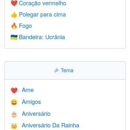
Coração vermelho
❤️
Polegar para cima
👍
Fogo
🔥
Bandeira: Ucrânia
🇺🇦
🎉
Tema
Ame
❤️️
Amigos
😄
Aniversário
🎂
Aniversário Da Rainha
👑