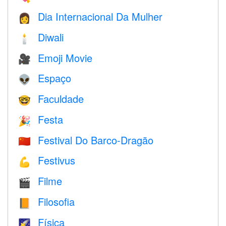
Dia Internacional Da Mulher
👩
Diwali
🕯
Emoji Movie
🎥
Espaço
👽
Faculdade
🤓
Festa
🎉
Festival Do Barco-Dragão
🇨🇳
Festivus
💪
Filme
🎬
Filosofia
📙
Física
🌠