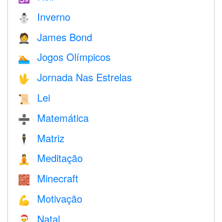
Inverno
⛄
James Bond
🤵
Jogos Olímpicos
🏊
Jornada Nas Estrelas
🖖
Lei
📜
Matemática
➗
Matriz
🕴️
Meditação
🧘
Minecraft
🧱
Motivação
💪
Natal
🎅