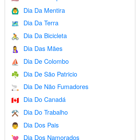
Dia Da Mentira
🙆‍♂️
Dia Da Terra
🗺️
Dia Da Bicicleta
🚴
Dia Das Mães
🤱
Dia De Colombo
⛵️
Dia De São Patricio
☘️
Dia De Não Fumadores
🚬
Dia Do Canadá
🇨🇦
Dia Do Trabalho
⚒️
Dia Dos Pais
👨
Dia Dos Namorados
💘