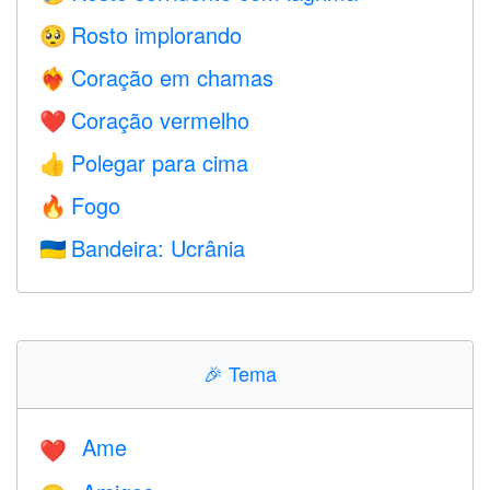
Rosto implorando
🥺
Coração em chamas
❤️‍🔥
Coração vermelho
❤️
Polegar para cima
👍
Fogo
🔥
Bandeira: Ucrânia
🇺🇦
🎉
Tema
Ame
❤️️