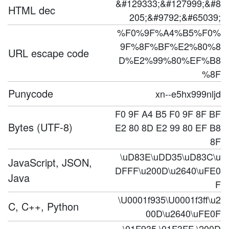
&#129333;&#127999;&#8
HTML dec
205;&#9792;&#65039;
%F0%9F%A4%B5%F0%
9F%8F%BF%E2%80%8
URL escape code
D%E2%99%80%EF%B8
%8F
Punycode
xn--e5hx999nljd
F0 9F A4 B5 F0 9F 8F BF
Bytes (UTF-8)
E2 80 8D E2 99 80 EF B8
8F
\uD83E\uDD35\uD83C\u
JavaScript, JSON,
DFFF\u200D\u2640\uFE0
Java
F
\U0001f935\U0001f3ff\u2
C, C++, Python
00D\u2640\uFE0F
\01F935 \01F3FF \200D