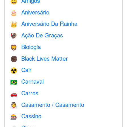
Amigos
😄
Aniversário
🎂
Aniversário Da Rainha
👑
Ação De Graças
🦃
Biologia
🦁
Black Lives Matter
✊🏿
Cair
☢️
Carnaval
🇧🇷
Carros
🚗
Casamento / Casamento
👰
Cassino
🎰