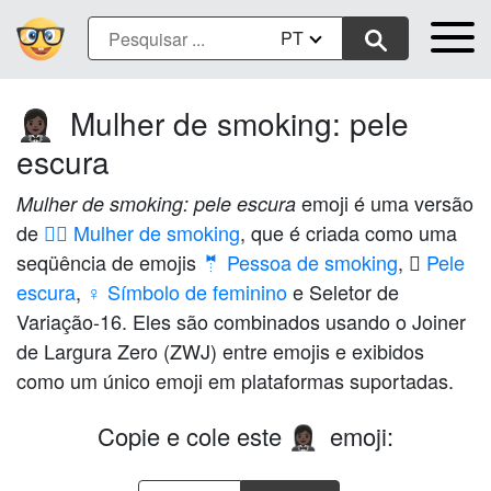
PT
Mulher de smoking: pele
🤵🏿‍♀️
escura
emoji é uma versão
Mulher de smoking: pele escura
de
🤵‍♀️ Mulher de smoking
, que é criada como uma
seqüência de emojis
🤵 Pessoa de smoking
,
🏿 Pele
escura
,
♀️ Símbolo de feminino
e Seletor de
Variação-16. Eles são combinados usando o Joiner
de Largura Zero (ZWJ) entre emojis e exibidos
como um único emoji em plataformas suportadas.
Copie e cole este
emoji:
🤵🏿‍♀️