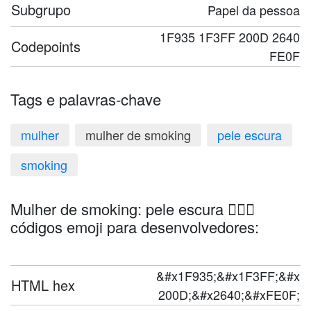
Subgrupo
Papel da pessoa
1F935 1F3FF 200D 2640
Codepoints
FE0F
Tags e palavras-chave
mulher
mulher de smoking
pele escura
smoking
Mulher de smoking: pele escura 🤵🏿‍♀️
códigos emoji para desenvolvedores:
&#x1F935;&#x1F3FF;&#x
HTML hex
200D;&#x2640;&#xFE0F;