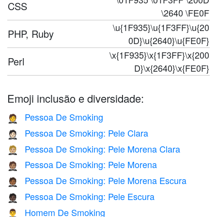
CSS
\2640 \FE0F
\u{1F935}\u{1F3FF}\u{20
PHP, Ruby
0D}\u{2640}\u{FE0F}
\x{1F935}\x{1F3FF}\x{200
Perl
D}\x{2640}\x{FE0F}
Emoji inclusão e diversidade:
Pessoa De Smoking
🤵
Pessoa De Smoking: Pele Clara
🤵🏻
Pessoa De Smoking: Pele Morena Clara
🤵🏼
Pessoa De Smoking: Pele Morena
🤵🏽
Pessoa De Smoking: Pele Morena Escura
🤵🏾
Pessoa De Smoking: Pele Escura
🤵🏿
Homem De Smoking
🤵‍♂️