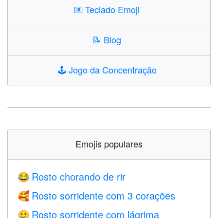
⌨️
Teclado Emoji
📝
Blog
🕹️
Jogo da Concentração
Emojis populares
Rosto chorando de rir
😂
Rosto sorridente com 3 corações
🥰
Rosto sorridente com lágrima
🥲