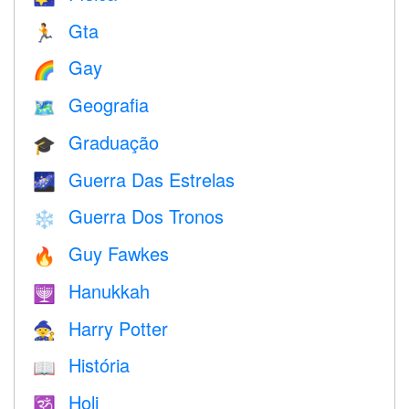
Gta
🏃
Gay
🌈
Geografia
🗺
Graduação
🎓
Guerra Das Estrelas
🌌
Guerra Dos Tronos
❄️
Guy Fawkes
🔥
Hanukkah
🕎
Harry Potter
🧙
História
📖
Holi
🕉