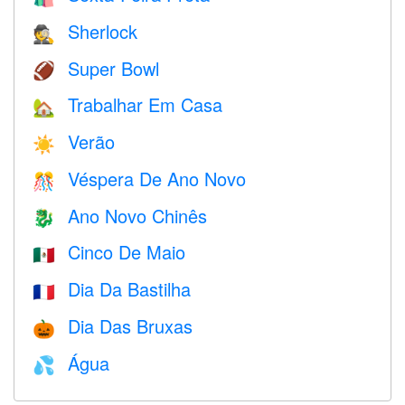
Sherlock
🕵️
Super Bowl
🏈
Trabalhar Em Casa
🏡
Verão
☀️
Véspera De Ano Novo
🎊
Ano Novo Chinês
🐉
Cinco De Maio
🇲🇽
Dia Da Bastilha
🇫🇷
Dia Das Bruxas
🎃
Água
💦