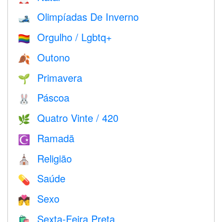
Olimpíadas De Inverno
🎿
Orgulho / Lgbtq+
🏳️‍🌈
Outono
🍂
Primavera
🌱
Páscoa
🐰
Quatro Vinte / 420
🌿
Ramadã
☪️
Religião
⛪️
Saúde
💊
Sexo
💏
Sexta-Feira Preta
🛍