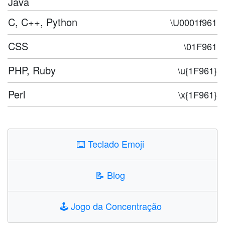
Java
C, C++, Python
\U0001f961
CSS
\01F961
PHP, Ruby
\u{1F961}
Perl
\x{1F961}
⌨️
Teclado Emoji
📝
Blog
🕹️
Jogo da Concentração