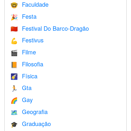
Faculdade
🤓
Festa
🎉
Festival Do Barco-Dragão
🇨🇳
Festivus
💪
Filme
🎬
Filosofia
📙
Física
🌠
Gta
🏃
Gay
🌈
Geografia
🗺
Graduação
🎓