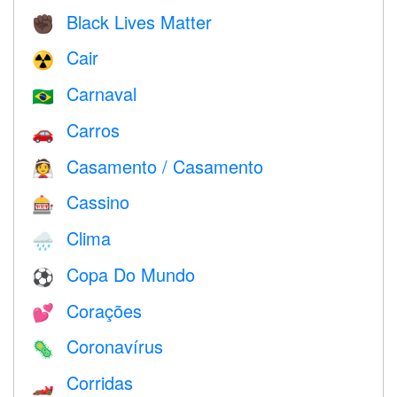
Black Lives Matter
✊🏿
Cair
☢️
Carnaval
🇧🇷
Carros
🚗
Casamento / Casamento
👰
Cassino
🎰
Clima
🌧
Copa Do Mundo
⚽
Corações
💕
Coronavírus
🦠
Corridas
🏎