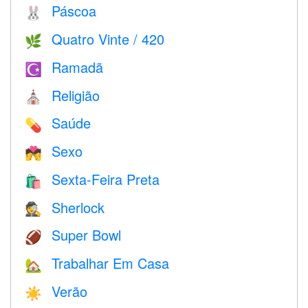
Páscoa
🐰
Quatro Vinte / 420
🌿
Ramadã
☪️
Religião
⛪️
Saúde
💊
Sexo
💏
Sexta-Feira Preta
🛍
Sherlock
🕵️
Super Bowl
🏈
Trabalhar Em Casa
🏡
Verão
☀️