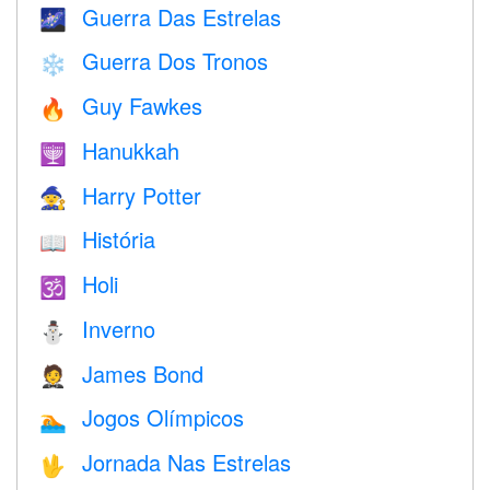
Guerra Das Estrelas
🌌
Guerra Dos Tronos
❄️
Guy Fawkes
🔥
Hanukkah
🕎
Harry Potter
🧙
História
📖
Holi
🕉
Inverno
⛄
James Bond
🤵
Jogos Olímpicos
🏊
Jornada Nas Estrelas
🖖