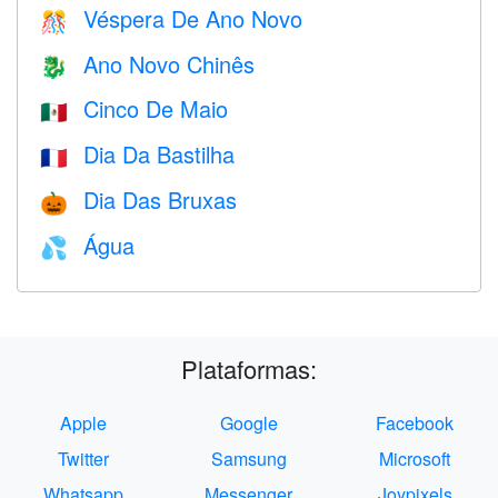
Véspera De Ano Novo
🎊
Ano Novo Chinês
🐉
Cinco De Maio
🇲🇽
Dia Da Bastilha
🇫🇷
Dia Das Bruxas
🎃
Água
💦
Plataformas:
Apple
Google
Facebook
Twitter
Samsung
Microsoft
Whatsapp
Messenger
Joypixels