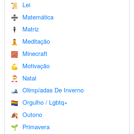
Lei
📜
Matemática
➗
Matriz
🕴️
Meditação
🧘
Minecraft
🧱
Motivação
💪
Natal
🎅
Olimpíadas De Inverno
🎿
Orgulho / Lgbtq+
🏳️‍🌈
Outono
🍂
Primavera
🌱