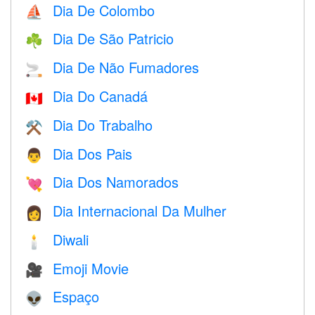
Dia De Colombo
⛵️
Dia De São Patricio
☘️
Dia De Não Fumadores
🚬
Dia Do Canadá
🇨🇦
Dia Do Trabalho
⚒️
Dia Dos Pais
👨
Dia Dos Namorados
💘
Dia Internacional Da Mulher
👩
Diwali
🕯
Emoji Movie
🎥
Espaço
👽