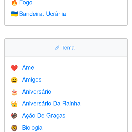
Fogo
🔥
Bandeira: Ucrânia
🇺🇦
🎉
Tema
Ame
❤️️
Amigos
😄
Aniversário
🎂
Aniversário Da Rainha
👑
Ação De Graças
🦃
Biologia
🦁