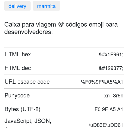
delivery
marmita
Caixa para viagem 🥡 códigos emoji para
desenvolvedores:
HTML hex
&#x1F961;
HTML dec
&#129377;
URL escape code
%F0%9F%A5%A1
Punycode
xn--3r9h
Bytes (UTF-8)
F0 9F A5 A1
JavaScript, JSON,
\uD83E\uDD61