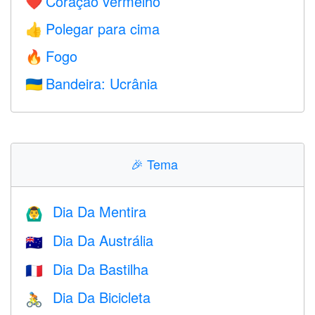
Coração vermelho
❤️
Polegar para cima
👍
Fogo
🔥
Bandeira: Ucrânia
🇺🇦
🎉
Tema
Dia Da Mentira
🙆‍♂️
Dia Da Austrália
🇦🇺
Dia Da Bastilha
🇫🇷
Dia Da Bicicleta
🚴