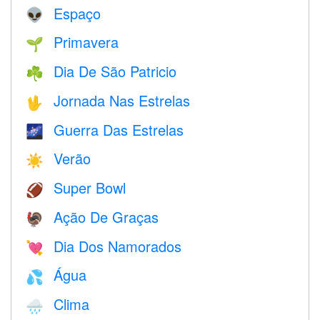
Espaço
👽
Primavera
🌱
Dia De São Patricio
☘️
Jornada Nas Estrelas
🖖
Guerra Das Estrelas
🌌
Verão
☀️
Super Bowl
🏈
Ação De Graças
🦃
Dia Dos Namorados
💘
Água
💦
Clima
🌧