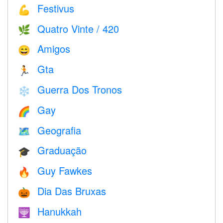
Festivus
💪
Quatro Vinte / 420
🌿
Amigos
😄
Gta
🏃
Guerra Dos Tronos
❄️
Gay
🌈
Geografia
🗺
Graduação
🎓
Guy Fawkes
🔥
Dia Das Bruxas
🎃
Hanukkah
🕎