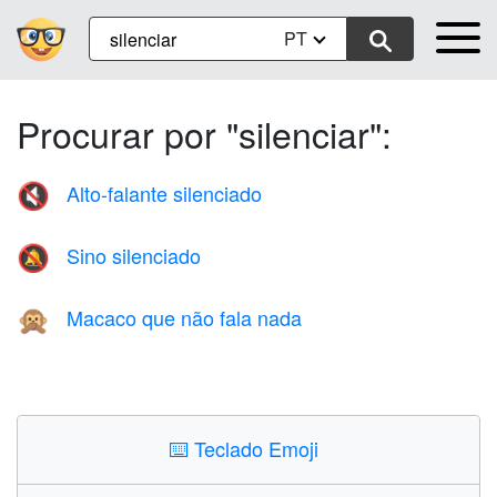
PT
Procurar por "silenciar":
Alto-falante silenciado
🔇
Sino silenciado
🔕
Macaco que não fala nada
🙊
⌨️
Teclado Emoji