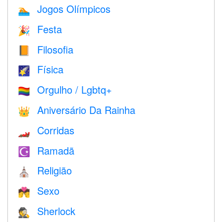
Jogos Olímpicos
🏊
Festa
🎉
Filosofia
📙
Física
🌠
Orgulho / Lgbtq+
🏳️‍🌈
Aniversário Da Rainha
👑
Corridas
🏎
Ramadã
☪️
Religião
⛪️
Sexo
💏
Sherlock
🕵️