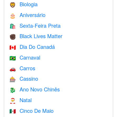
Biologia
🦁
Aniversário
🎂
Sexta-Feira Preta
🛍
Black Lives Matter
✊🏿
Dia Do Canadá
🇨🇦
Carnaval
🇧🇷
Carros
🚗
Cassino
🎰
Ano Novo Chinês
🐉
Natal
🎅
Cinco De Maio
🇲🇽