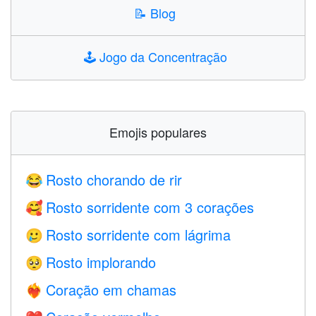
📝
Blog
🕹️
Jogo da Concentração
Emojis populares
Rosto chorando de rir
😂
Rosto sorridente com 3 corações
🥰
Rosto sorridente com lágrima
🥲
Rosto implorando
🥺
Coração em chamas
❤️‍🔥