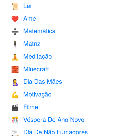
Lei
📜
Ame
❤️️
Matemática
➗
Matriz
🕴️
Meditação
🧘
Minecraft
🧱
Dia Das Mães
🤱
Motivação
💪
Filme
🎬
Véspera De Ano Novo
🎊
Dia De Não Fumadores
🚬