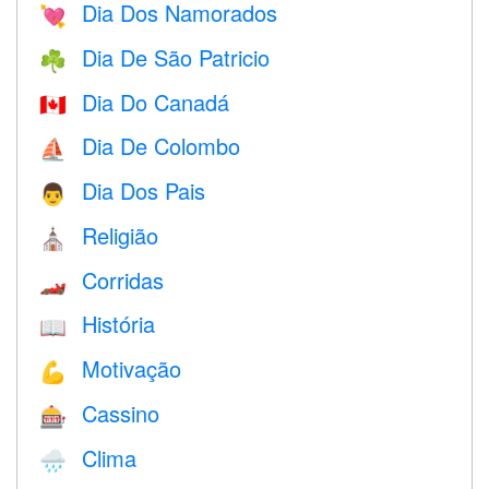
Dia Dos Namorados
💘
Dia De São Patricio
☘️
Dia Do Canadá
🇨🇦
Dia De Colombo
⛵️
Dia Dos Pais
👨
Religião
⛪️
Corridas
🏎
História
📖
Motivação
💪
Cassino
🎰
Clima
🌧