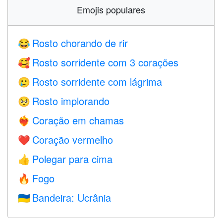
Emojis populares
Rosto chorando de rir
😂
Rosto sorridente com 3 corações
🥰
Rosto sorridente com lágrima
🥲
Rosto implorando
🥺
Coração em chamas
❤️‍🔥
Coração vermelho
❤️
Polegar para cima
👍
Fogo
🔥
Bandeira: Ucrânia
🇺🇦