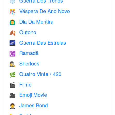
Guerra Dos Tronos
❄️
Véspera De Ano Novo
🎊
Dia Da Mentira
🙆‍♂️
Outono
🍂
Guerra Das Estrelas
🌌
Ramadã
☪️
Sherlock
🕵️
Quatro Vinte / 420
🌿
Filme
🎬
Emoji Movie
🎥
James Bond
🤵