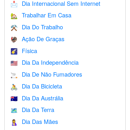
Dia Internacional Sem Internet
📩
Trabalhar Em Casa
🏡
Dia Do Trabalho
⚒️
Ação De Graças
🦃
Física
🌠
Dia Da Independência
🇺🇸
Dia De Não Fumadores
🚬
Dia Da Bicicleta
🚴
Dia Da Austrália
🇦🇺
Dia Da Terra
🗺️
Dia Das Mães
🤱