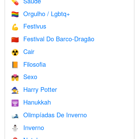
Saúde
💊
Orgulho / Lgbtq+
🏳️‍🌈
Festivus
💪
Festival Do Barco-Dragão
🇨🇳
Cair
☢️
Filosofia
📙
Sexo
💏
Harry Potter
🧙
Hanukkah
🕎
Olimpíadas De Inverno
🎿
Inverno
⛄