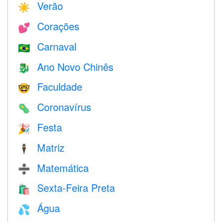
Verão
☀️
Corações
💕
Carnaval
🇧🇷
Ano Novo Chinês
🐉
Faculdade
🤓
Coronavírus
🦠
Festa
🎉
Matriz
🕴️
Matemática
➗
Sexta-Feira Preta
🛍
Água
💦