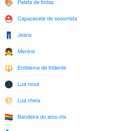
Paleta de tintas
🎨
Capacacete de socorrista
⛑️
Jeans
👖
Menina
👧
Emblema de tridente
🔱
Lua nova
🌑
Lua cheia
🌕
Bandeira do arco-íris
🏳️‍🌈