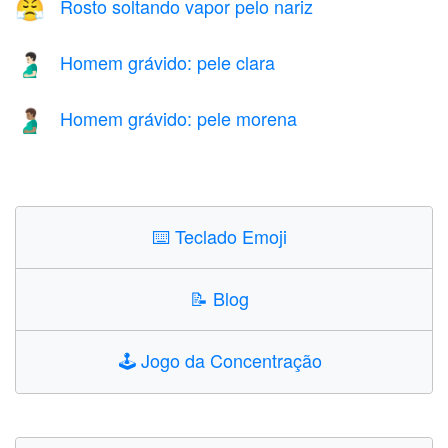
Rosto soltando vapor pelo nariz
😤
Homem grávido: pele clara
🫃🏻
Homem grávido: pele morena
🫃🏽
⌨️
Teclado Emoji
📝
Blog
🕹️
Jogo da Concentração