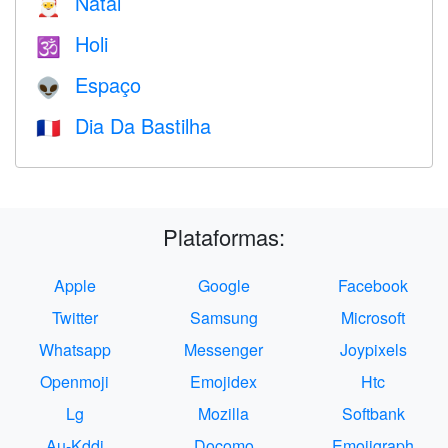
Natal
🎅
Holi
🕉
Espaço
👽
Dia Da Bastilha
🇫🇷
Plataformas:
Apple
Google
Facebook
Twitter
Samsung
Microsoft
Whatsapp
Messenger
Joypixels
Openmoji
Emojidex
Htc
Lg
Mozilla
Softbank
Au-Kddi
Docomo
Emojigraph