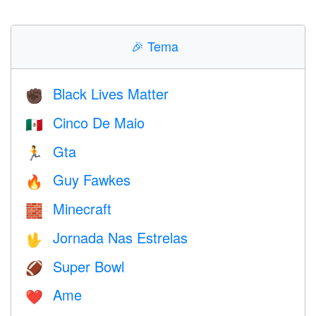
🎉
Tema
Black Lives Matter
✊🏿
Cinco De Maio
🇲🇽
Gta
🏃
Guy Fawkes
🔥
Minecraft
🧱
Jornada Nas Estrelas
🖖
Super Bowl
🏈
Ame
❤️️