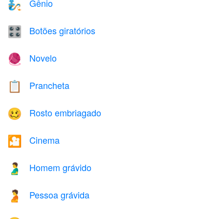
Gênio
🧞
Botões giratórios
🎛️
Novelo
🧶
Prancheta
📋
Rosto embriagado
🥴
Cinema
🎦
Homem grávido
🫃
Pessoa grávida
🫄