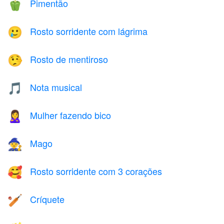
Pimentão
🫑
Rosto sorridente com lágrima
🥲
Rosto de mentiroso
🤥
Nota musical
🎵
Mulher fazendo bico
🙎‍♀️
Mago
🧙
Rosto sorridente com 3 corações
🥰
Críquete
🏏