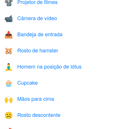
Projetor de filmes
📽️
Câmera de vídeo
📹
Bandeja de entrada
📥
Rosto de hamster
🐹
Homem na posição de lótus
🧘‍♂️
Cupcake
🧁
Mãos para cima
🙌
Rosto descontente
☹️