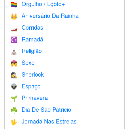
Orgulho / Lgbtq+
🏳️‍🌈
Aniversário Da Rainha
👑
Corridas
🏎
Ramadã
☪️
Religião
⛪️
Sexo
💏
Sherlock
🕵️
Espaço
👽
Primavera
🌱
Dia De São Patricio
☘️
Jornada Nas Estrelas
🖖