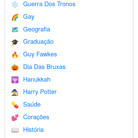
Guerra Dos Tronos
❄️
Gay
🌈
Geografia
🗺
Graduação
🎓
Guy Fawkes
🔥
Dia Das Bruxas
🎃
Hanukkah
🕎
Harry Potter
🧙
Saúde
💊
Corações
💕
História
📖