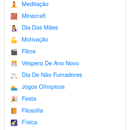
Meditação
🧘
Minecraft
🧱
Dia Das Mães
🤱
Motivação
💪
Filme
🎬
Véspera De Ano Novo
🎊
Dia De Não Fumadores
🚬
Jogos Olímpicos
🏊
Festa
🎉
Filosofia
📙
Física
🌠