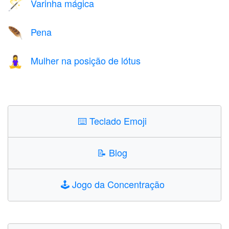
Varinha mágica
🪄
Pena
🪶
Mulher na posição de lótus
🧘‍♀️
⌨️
Teclado Emoji
📝
Blog
🕹️
Jogo da Concentração