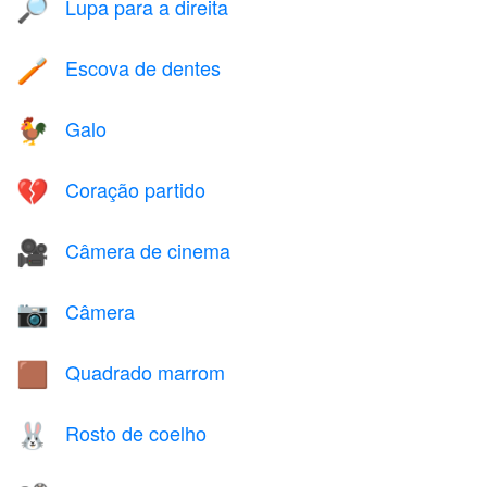
Lupa para a direita
🔎
Escova de dentes
🪥
Galo
🐓
Coração partido
💔
Câmera de cinema
🎥
Câmera
📷
Quadrado marrom
🟫
Rosto de coelho
🐰