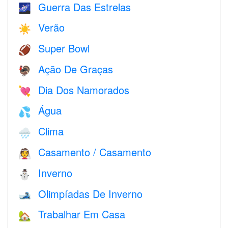
Guerra Das Estrelas
🌌
Verão
☀️
Super Bowl
🏈
Ação De Graças
🦃
Dia Dos Namorados
💘
Água
💦
Clima
🌧
Casamento / Casamento
👰
Inverno
⛄
Olimpíadas De Inverno
🎿
Trabalhar Em Casa
🏡