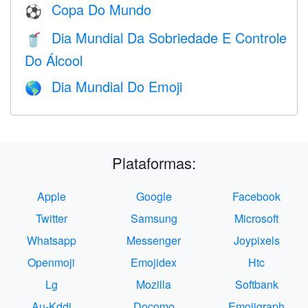
Copa Do Mundo
⚽
Dia Mundial Da Sobriedade E Controle
🥤
Do Álcool
Dia Mundial Do Emoji
🌎
Plataformas:
Apple
Google
Facebook
Twitter
Samsung
Microsoft
Whatsapp
Messenger
Joypixels
Openmoji
Emojidex
Htc
Lg
Mozilla
Softbank
Au-Kddi
Docomo
Emojigraph