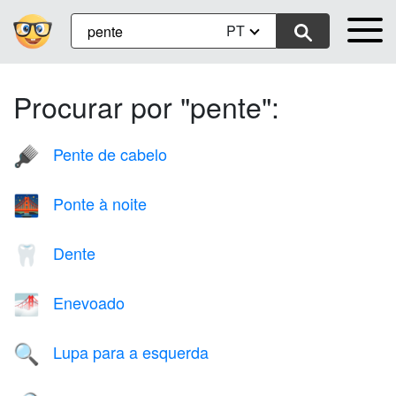
PT
Procurar por "pente":
Pente de cabelo
🪮
Ponte à noite
🌉
Dente
🦷
Enevoado
🌁
Lupa para a esquerda
🔍