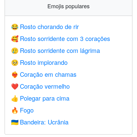
Emojis populares
Rosto chorando de rir
😂
Rosto sorridente com 3 corações
🥰
Rosto sorridente com lágrima
🥲
Rosto implorando
🥺
Coração em chamas
❤️‍🔥
Coração vermelho
❤️
Polegar para cima
👍
Fogo
🔥
Bandeira: Ucrânia
🇺🇦