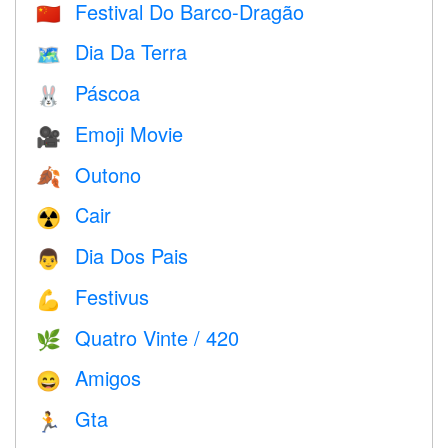
Festival Do Barco-Dragão
🇨🇳
Dia Da Terra
🗺️
Páscoa
🐰
Emoji Movie
🎥
Outono
🍂
Cair
☢️
Dia Dos Pais
👨
Festivus
💪
Quatro Vinte / 420
🌿
Amigos
😄
Gta
🏃