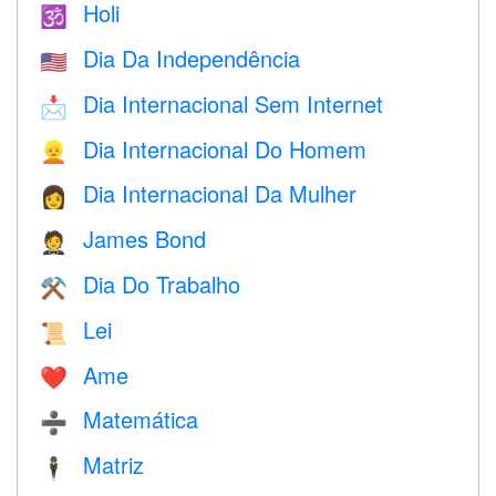
Holi
🕉
Dia Da Independência
🇺🇸
Dia Internacional Sem Internet
📩
Dia Internacional Do Homem
👱
Dia Internacional Da Mulher
👩
James Bond
🤵
Dia Do Trabalho
⚒️
Lei
📜
Ame
❤️️
Matemática
➗
Matriz
🕴️