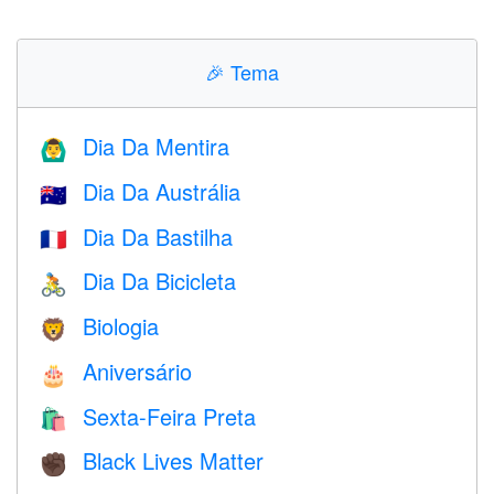
🎉
Tema
Dia Da Mentira
🙆‍♂️
Dia Da Austrália
🇦🇺
Dia Da Bastilha
🇫🇷
Dia Da Bicicleta
🚴
Biologia
🦁
Aniversário
🎂
Sexta-Feira Preta
🛍
Black Lives Matter
✊🏿