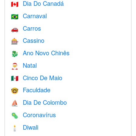
Dia Do Canadá
🇨🇦
Carnaval
🇧🇷
Carros
🚗
Cassino
🎰
Ano Novo Chinês
🐉
Natal
🎅
Cinco De Maio
🇲🇽
Faculdade
🤓
Dia De Colombo
⛵️
Coronavírus
🦠
Diwali
🕯