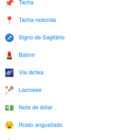
Tacha
📌
Tacha redonda
📍
Signo de Sagitário
♐
Batom
💄
Via láctea
🌌
Lacrosse
🥍
Nota de dólar
💵
Rosto angustiado
😧